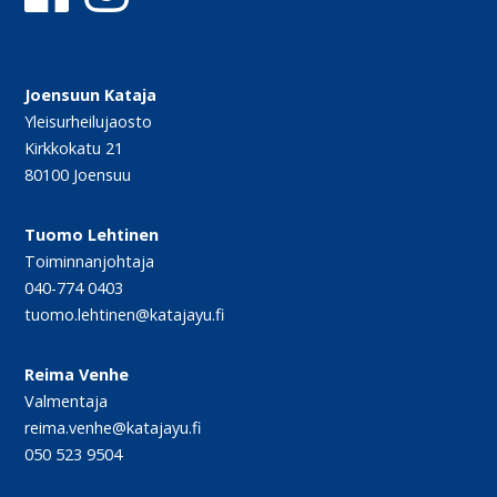
Joensuun Kataja
Yleisurheilujaosto
Kirkkokatu 21
80100 Joensuu
Tuomo Lehtinen
Toiminnanjohtaja
040-774 0403
tuomo.lehtinen@katajayu.fi
Reima Venhe
Valmentaja
reima.venhe@katajayu.fi
050 523 9504