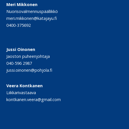
Meri Mikkonen
Nuorisovalmennuspäällikkö
meri.mikkonen@katajayu.fi
0400-375692
Jussi Oinonen
Jaoston puheenjohtaja
040-596 2987
jussi.oinonen@pohjola.fi
Veera Kontkanen
Liikkarivastaava
kontkanen.veera@gmail.com