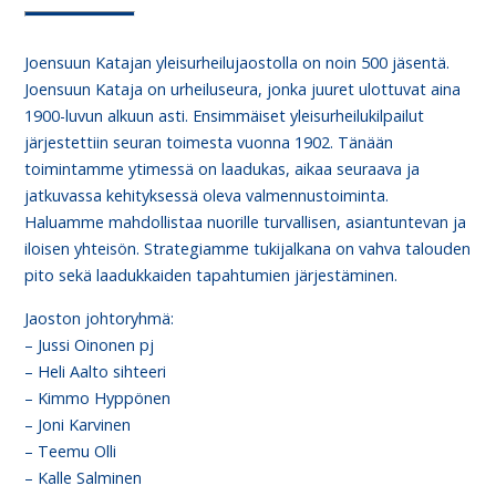
Joensuun Katajan yleisurheilujaostolla on noin 500 jäsentä.
Joensuun Kataja on urheiluseura, jonka juuret ulottuvat aina
1900-luvun alkuun asti. Ensimmäiset yleisurheilukilpailut
järjestettiin seuran toimesta vuonna 1902. Tänään
toimintamme ytimessä on laadukas, aikaa seuraava ja
jatkuvassa kehityksessä oleva valmennustoiminta.
Haluamme mahdollistaa nuorille turvallisen, asiantuntevan ja
iloisen yhteisön. Strategiamme tukijalkana on vahva talouden
pito sekä laadukkaiden tapahtumien järjestäminen.
Jaoston johtoryhmä:
– Jussi Oinonen pj
– Heli Aalto sihteeri
– Kimmo Hyppönen
– Joni Karvinen
– Teemu Olli
– Kalle Salminen