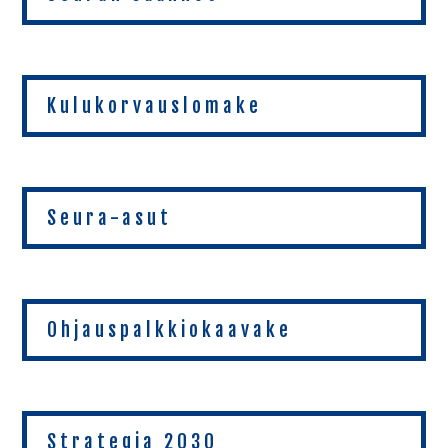
Kulukorvauslomake
Seura-asut
Ohjauspalkkiokaavake
Strategia 2030