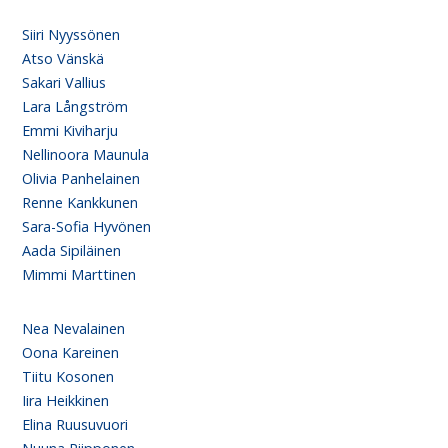
Siiri Nyyssönen
Atso Vänskä
Sakari Vallius
Lara Långström
Emmi Kiviharju
Nellinoora Maunula
Olivia Panhelainen
Renne Kankkunen
Sara-Sofia Hyvönen
Aada Sipiläinen
Mimmi Marttinen
Nea Nevalainen
Oona Kareinen
Tiitu Kosonen
Iira Heikkinen
Elina Ruusuvuori