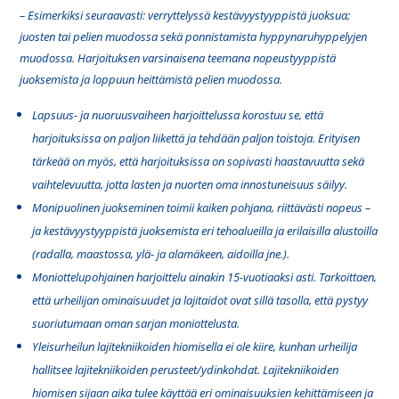
– Esimerkiksi seuraavasti: verryttelyssä kestävyystyyppistä juoksua;
juosten tai pelien muodossa sekä ponnistamista hyppynaruhyppelyjen
muodossa. Harjoituksen varsinaisena teemana nopeustyyppistä
juoksemista ja loppuun heittämistä pelien muodossa.
Lapsuus- ja nuoruusvaiheen harjoittelussa korostuu se, että
harjoituksissa on paljon liikettä ja tehdään paljon toistoja. Erityisen
tärkeää on myös, että harjoituksissa on sopivasti haastavuutta sekä
vaihtelevuutta, jotta lasten ja nuorten oma innostuneisuus säilyy.
Monipuolinen juokseminen toimii kaiken pohjana, riittävästi nopeus –
ja kestävyystyyppistä juoksemista eri tehoalueilla ja erilaisilla alustoilla
(radalla, maastossa, ylä- ja alamäkeen, aidoilla jne.).
Moniottelupohjainen harjoittelu ainakin 15-vuotiaaksi asti. Tarkoittaen,
että urheilijan ominaisuudet ja lajitaidot ovat sillä tasolla, että pystyy
suoriutumaan oman sarjan moniottelusta.
Yleisurheilun lajitekniikoiden hiomisella ei ole kiire, kunhan urheilija
hallitsee lajitekniikoiden perusteet/ydinkohdat. Lajitekniikoiden
hiomisen sijaan aika tulee käyttää eri ominaisuuksien kehittämiseen ja