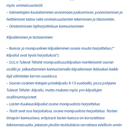
myös ominaisuustestit.
– Valmentajien kouluttaminen arvioimaan juoksemisen, ponnistamisen ja
heittämisen taitoa sekä ominaisuustestien tekemiseen ja tilastointiin.
– Omatoimiseen lajiharjoitteluun kannustaminen
Kilpaileminen ja testaaminen:
– Runsas ja monipuolinen kilpaileminen osana muuta harjoittelua (”
kilpailut ovat hyviä harjoituksia”).
– SUL:n Tulevat Tähdet monipuolisuuskilpailun markkinointi seuran
sisällä ja jalkauttaminen kannustamalla kilpailemaan ikäluokan kaikki
lajit vähintään kerran vuodessa.
– Seuran sisäinen Katajan pistekilpailu 9-13-vuotiailla, jossa pohjana
Tulevat Tähdet -kilpailu, mutta mukana myös pm-kilpailujen
osallistumispisteet.
– Lasten Kuukausikilpailut osana monipuolista harjoittelua.
– Testit ovat osa harjoituksia, osana monipuolista harjoittelua. Testien
ilmapiiri kannustava, erityisesti lasten kanssa on korostettava
leikinomaisuutta. Jokaisen yksilön testituloksia verrattava edellisiin omiin