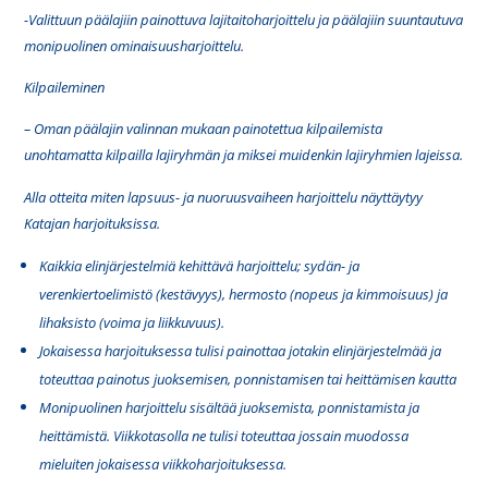
-Valittuun päälajiin painottuva lajitaitoharjoittelu ja päälajiin suuntautuva
monipuolinen ominaisuusharjoittelu.
Kilpaileminen
– Oman päälajin valinnan mukaan painotettua kilpailemista
unohtamatta kilpailla lajiryhmän ja miksei muidenkin lajiryhmien lajeissa.
Alla otteita miten lapsuus- ja nuoruusvaiheen harjoittelu näyttäytyy
Katajan harjoituksissa.
Kaikkia elinjärjestelmiä kehittävä harjoittelu;
sydän- ja
verenkiertoelimistö (kestävyys), hermosto (nopeus ja kimmoisuus) ja
lihaksisto (voima ja liikkuvuus)
.
Jokaisessa harjoituksessa tulisi painottaa jotakin elinjärjestelmää ja
toteuttaa painotus juoksemisen, ponnistamisen tai heittämisen kautta
Monipuolinen harjoittelu sisältää juoksemista, ponnistamista ja
heittämistä. Viikkotasolla ne tulisi toteuttaa jossain muodossa
mieluiten jokaisessa viikkoharjoituksessa.