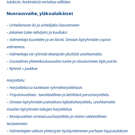
tuloksiin, keskinäistä vertailua välttäen.
Nuoruusvaihe, yläkouluikäiset
– Urheilemisen ilo ja urheilijaksi kasvaminen
– Jokainen tulee nähdyksi ja kuulluksi
– Valmentaja kuuntelee ja on läsnä. Omaan lajiryhmään sopiva
valmennus.
– Valmentaja vie ryhmää eteenpäin yksilöitä unohtamatta.
– Sosiaalisen yhteenkuuluvuuden tunne ja sitoutuminen lajin pariin.
– Ryhmä = joukkue
Harjoittelu:
– Harjoittelussa luotetaan ryhmäharjoitteluun.
– Ympärivuotinen, tavoitteellinen ja kehittävä perusharjoittelu.
– Omaan lajiryhmään painottuva lajitaitoharjoittelu, unohtamatta
muiden lajiryhmien taitojen harjoittelua.
– Monipuolinen ominaisuusharjoittelu ja niiden säännöllinen
testaaminen.
– Valmentajien välisen yhteistyön hyödyntäminen parhaan lopputuloksen