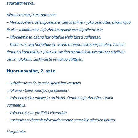
saavuttamiseksi.
Kilpaileminen ja testaaminen:
– Monipuolinen, ottelupohjainen kilpaileminen, joka painottuu pikkuhiljaa
itselle valikoituneen lajiryhmän mukaiseen kilpailemiseen.
– Kilpaileminen osana harjoittelua vielä tässä vaiheessa.
– Testit ovat osa harjoituksia, osana monipuolista harjoittelua. Testien
ilmapiiri kannustava, jokaisen yksilön testituloksia verrattava edellisiin
omiin tuloksiin, keskinäistä vertailua välttäen.
Nuoruusvaihe, 2. aste
– Urheilemisen ilo ja urheilijaksi kasvaminen
– Jokainen tulee nähdyksi ja kuulluksi.
– Valmentaja kuuntelee ja on läsnä. Omaan lajiryhmään sopiva
valmennus.
– Valmentaja vie yksilöitä eteenpäin.
– Sosiaalisen yhteenkuuluvuuden tunne seurakilpailuiden kautta.
Harjoittelu: