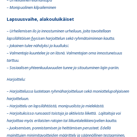
– Urheilullinen elämäntapa
– Monipuolinen kilpaileminen
Lapsuusvaihe, alakouluikäiset
– Urheilemisen ilo ja innostuminen urheiluun, joita tavoitellaan
lapsilähtöisen fyysisen harjoittelun sekä ryhmätoiminnan kautta.
– Jokainen tulee nähdyksi ja kuulluksi.
– Valmentaja kuuntelee ja on läsnä. Valmentajan oma innostuneisuus
tarttuu.
– Sosiaalisen yhteenkuuluvuuden tunne ja sitoutuminen lajin pariin.
Harjoittelu:
– Harjoittelussa luotetaan ryhmäharjoitteluun sekä moniottelupohjaiseen
harjoitteluun.
– Harjoittelu on lapsilähtöistä, monipuolista ja mielekästä.
– Harjoituksissa runsaasti toistoja ja aktiivista liikettä. Lajitaitoja voi
harjoittaa myös erilaisten ratojen tai liikuntaleikkien/pelien kautta.
– Juoksemisen, ponnistamisen ja heittämisen perusteet. Edellä
mainittujen minimitavoitteiden määrittely ja säännöllinen testaaminen,