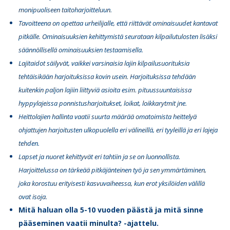
monipuoliseen taitoharjoitteluun.
Tavoitteena on opettaa urheilijalle, että riittävät ominaisuudet kantavat
pitkälle. Ominaisuuksien kehittymistä seurataan kilpailutulosten lisäksi
säännöllisellä ominaisuuksien testaamisella.
Lajitaidot säilyvät, vaikkei varsinaisia lajin kilpailusuorituksia
tehtäisikään harjoituksissa kovin usein. Harjoituksissa tehdään
kuitenkin paljon lajiin liittyviä asioita esim. pituussuuntaisissa
hyppylajeissa ponnistusharjoitukset, loikat, loikkarytmit jne.
Heittolajien hallinta vaatii suurta määrää omatoimista heittelyä
ohjattujen harjoitusten ulkopuolella eri välineillä, eri tyyleillä ja eri lajeja
tehden.
Lapset ja nuoret kehittyvät eri tahtiin ja se on luonnollista.
Harjoittelussa on tärkeää pitkäjänteinen työ ja sen ymmärtäminen,
joka korostuu erityisesti kasvuvaiheessa, kun erot yksilöiden välillä
ovat isoja.
Mitä haluan olla 5-10 vuoden päästä ja mitä sinne
pääseminen vaatii minulta? -ajattelu.