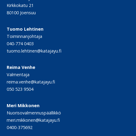
Kirkkokatu 21
80100 Joensuu
Tuomo Lehtinen
Toiminnanjohtaja
040-774 0403
tuomo.lehtinen@katajayu.fi
Reima Venhe
Valmentaja
reima.venhe@katajayu.fi
050 523 9504
Meri Mikkonen
Nuorisovalmennuspäällikkö
meri.mikkonen@katajayu.fi
0400-375692