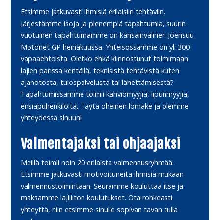
Etsimme jatkuvasti ihmisiä erilaisiin tehtäviin.
Järjestämme isoja ja pienempiä tapahtumia, suurin
vuotuinen tapahtumamme on kansainvälinen Joensuu
Motonet GP heinäkuussa. Yhteisössämme on yli 300
vapaaehtoista. Oletko ehkä kiinnostunut toimimaan
lajien parissa kentällä, teknisistä tehtävistä kuten
ajanotosta, tulospalvelusta tai lähettämisestä?
Tapahtumissamme toimii kahviomyyjiä, lipunmyyjiä,
ensiapuhenkilöitä. Täytä oheinen lomake ja olemme
yhteydessä sinuun!
Valmentajaksi tai ohjaajaksi
Meillä toimii noin 20 erilaista valmennusryhmää.
Etsimme jatkuvasti motivoituneita ihmisiä mukaan
valmennustoimintaan. Seuramme kouluttaa itse ja
maksamme lajiliiton koulutukset. Ota rohkeasti
yhteyttä, niin etsimme sinulle sopivan tavan tulla