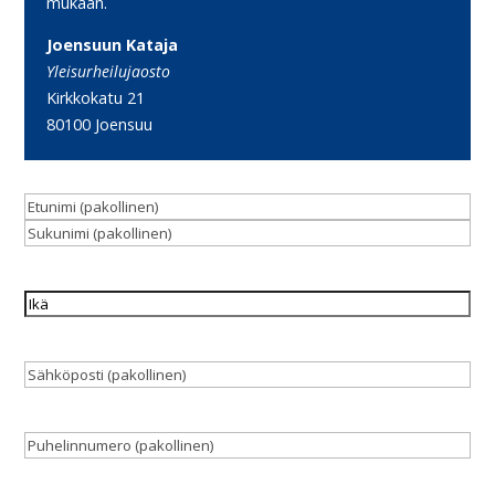
mukaan.
Joensuun Kataja
Yleisurheilujaosto
Kirkkokatu 21
80100 Joensuu
Nimi
(Pakollinen)
Etunimi
Sukunimi
Ikä
Sähköposti
(Pakollinen)
Puhelinnumero
(Pakollinen)