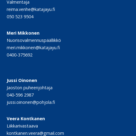
Valmentaja
reima.venhe@katajayu.fi
050 523 9504
Meri Mikkonen
Nuorisovalmennuspäällikkö
meri.mikkonen@katajayu.fi
0400-375692
Jussi Oinonen
Jaoston puheenjohtaja
040-596 2987
jussi.oinonen@pohjola.fi
Veera Kontkanen
Liikkarivastaava
kontkanen.veera@gmail.com