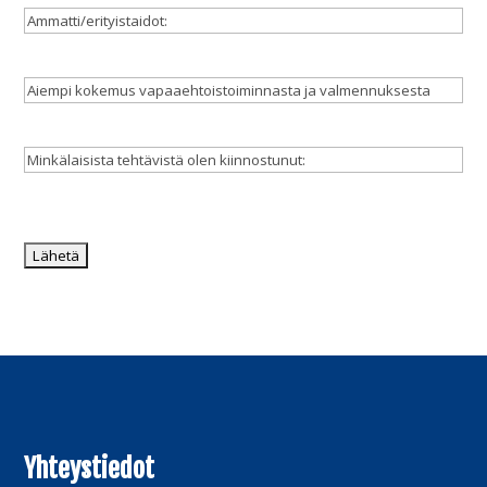
Ammatti/erityistaidot:
Aiempi
kokemus
vapaaehtoistoiminnasta
Minkälaisista
ja
tehtävistä
valmennuksesta
olen
CAPTCHA
kiinnostunut:
Yhteystiedot