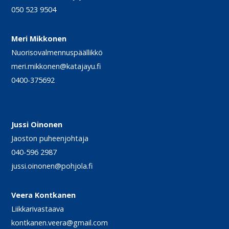
050 523 9504
Meri Mikkonen
Nuorisovalmennuspäällikkö
meri.mikkonen@katajayu.fi
0400-375692
Jussi Oinonen
Jaoston puheenjohtaja
040-596 2987
jussi.oinonen@pohjola.fi
Veera Kontkanen
Liikkarivastaava
kontkanen.veera@gmail.com