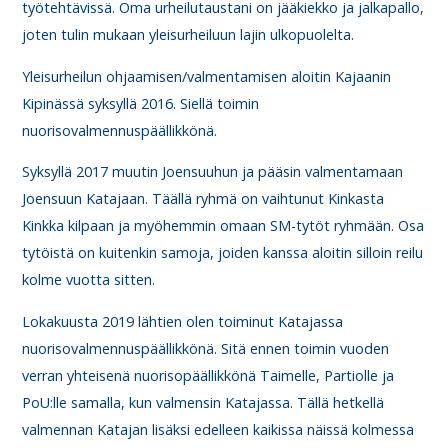
työtehtävissä. Oma urheilutaustani on jääkiekko ja jalkapallo,
joten tulin mukaan yleisurheiluun lajin ulkopuolelta.
Yleisurheilun ohjaamisen/valmentamisen aloitin Kajaanin
Kipinässä syksyllä 2016. Siellä toimin
nuorisovalmennuspäällikkönä.
Syksyllä 2017 muutin Joensuuhun ja pääsin valmentamaan
Joensuun Katajaan. Täällä ryhmä on vaihtunut Kinkasta
Kinkka kilpaan ja myöhemmin omaan SM-tytöt ryhmään. Osa
tytöistä on kuitenkin samoja, joiden kanssa aloitin silloin reilu
kolme vuotta sitten.
Lokakuusta 2019 lähtien olen toiminut Katajassa
nuorisovalmennuspäällikkönä. Sitä ennen toimin vuoden
verran yhteisenä nuorisopäällikkönä Taimelle, Partiolle ja
PoU:lle samalla, kun valmensin Katajassa. Tällä hetkellä
valmennan Katajan lisäksi edelleen kaikissa näissä kolmessa