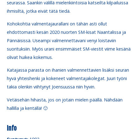
seurassa. Saankin välillä mielenkiintoisia katseilta kilpailuissa
ihmisiltä, jotka eivät tätä tiedä.
Kohokohtia valmentajaurallani on tähän asti ollut
ehdottomasti kesän 2020 nuorten SM-kisat Naantalissa ja
Pännäisissä. Useampi valmennettavani venyi loistaviin
suorituksiin. Myös urani ensimmäiset SM-viestit viime kesänä
olivat huikea kokemus.
Katajassa parasta on ihanien valmennettavien lisäksi seuran
hyvä yhteishenki ja kokeneet valmentajakolegat. Juuri työni
takia olenkin viihtynyt Joensuussa niin hyvin.
Vetäisehän hihasta, jos on jotain mielen päällä. Nähdään
hallilla ja kentällä! 🙂
Info