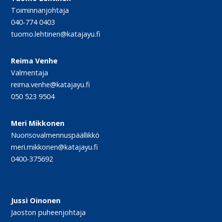
Toiminnanjohtaja
040-774 0403
tuomo.lehtinen@katajayu.fi
Reima Venhe
Valmentaja
reima.venhe@katajayu.fi
050 523 9504
Meri Mikkonen
Nuorisovalmennuspäällikkö
meri.mikkonen@katajayu.fi
0400-375692
Jussi Oinonen
Jaoston puheenjohtaja