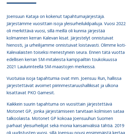
Joensuun Kataja on kokenut tapahtumajärjestäjä.
Järjestämme vuosittain isoja yleisurheilukilpailuja. Vuosi 2022
oli merkittävä vuosi, sillä meillä oli kunnia järjestää
kolmannen kerran Kalevan kisat. Järjestelyt onnistuivat
hienosti, ja urheilijamme onnistuivat loistavasti. Olimme koti-
Kalevalaisten toiseksi menestynein seura. Ennen tätä vuotta
edellisen kerran SM-mitaleista kamppailtiin toukokuussa
2021 Laulurinteellä SM-maastojen merkeissä.
Vuotuisia isoja tapahtumia ovat mm. Joensuu Run, hallissa
järjestettävät avoimet piirinmestaruushallikisat ja ulkona
kisattavat PKO Gamesit.
Kaikkein suurin tapahtuma on vuosittain järjestettävä
Motonet GP, jonka järjestämiseen tarvitaan kolmisen sataa
talkoolaista. Motonet GP kokoaa Joensuuhun Suomen
parhaat yleisurheilijat sekä monia kansainvälisiä tähtiä. 2019
oli uudistusten vuosi, sillä Joensuu nousi ensimmäistä kertaa