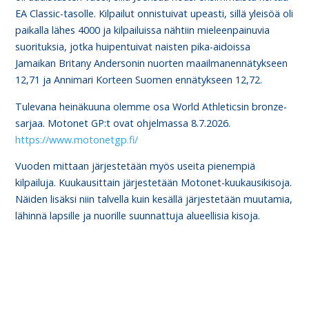
EA Classic-tasolle. Kilpailut onnistuivat upeasti, sillä yleisöä oli
paikalla lähes 4000 ja kilpailuissa nähtiin mieleenpainuvia
suorituksia, jotka huipentuivat naisten pika-aidoissa
Jamaikan Britany Andersonin nuorten maailmanennätykseen
12,71 ja Annimari Korteen Suomen ennätykseen 12,72.
Tulevana heinäkuuna olemme osa World Athleticsin bronze-
sarjaa. Motonet GP:t ovat ohjelmassa 8.7.2026.
https://www.motonetgp.fi/
Vuoden mittaan järjestetään myös useita pienempiä
kilpailuja. Kuukausittain järjestetään Motonet-kuukausikisoja.
Näiden lisäksi niin talvella kuin kesällä järjestetään muutamia,
lähinnä lapsille ja nuorille suunnattuja alueellisia kisoja.