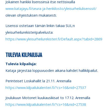
Jokainen hankkii lisenssinsä itse nettisivuilla
www.katajayu.fi/seura-ja-henkilosto/yleisurheilulisenssit/
olevan ohjeistuksen mukaisesti.
Lisenssi ostetaan tämän linkin takaa SUL:n
yleisurheilurekisteripalvelusta:
https://www.yleisurheilurekisteri.fi/Default.aspx?tabid=2869
TULEVIA KILPAILUJA
Tulevia kilpailuja:
Kataja järjestää loppuvuoden aikana kahdet hallikilpailut.
Perinteiset Loskahallit la 21.11. Areenalla
https://www.kilpailukalenteri.fi/?cs=16&nid=27537
Joulukuun Motonet kuukausikisat to 17.12. Areenalla
https://www.kilpailukalenteri.fi/?cs=16&nid=27538