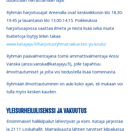
uudestaan harrastamaan lajia.
Ryhmän harjoitusajat Areenalla ovat keskiviikkoisin klo 18.30-
19.45 ja lauantaisin klo 13.00-14.15. Poikkeuksia
harjoitusajoissa saattaa ilmetä ja niistä lisää sekä muita
lisätietoja löytyy linkin takaa
www.katajayu.fi/harjoitusryhmat/aikuisten-yu-koulu/
Ryhmän päävalmentajana toimii ammattivalmentaja Anssi
Vänskä (anssi.vanska@katajayu.fi), jolle tapahtuu
ilmoittautumiset ja jolta voi tiedustella lisää toiminnasta.
Ryhmään ilmoittautuminen on auki koko ajan, eli mukaan voi
tulla myös kesken kauden.
YLEISURHEILULISENSSI JA VAKUUTUS
Ensimmäiset hallikilpailut lähestyvät ja esim. Kataja järjestää
la 21.11 Loskahallit. Marraskuusta lähtien tarvitset kilpailuissa