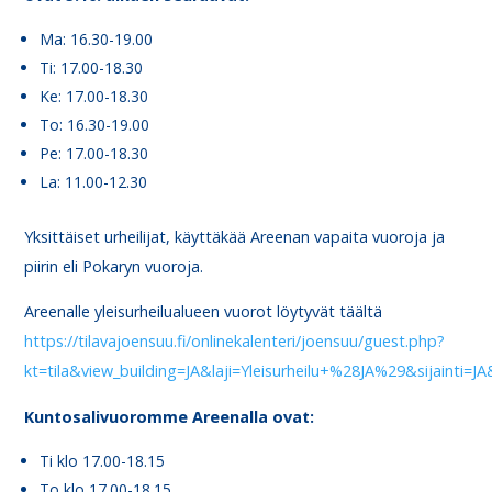
Ma: 16.30-19.00
Ti: 17.00-18.30
Ke: 17.00-18.30
To: 16.30-19.00
Pe: 17.00-18.30
La: 11.00-12.30
Yksittäiset urheilijat, käyttäkää Areenan vapaita vuoroja ja
piirin eli Pokaryn vuoroja.
Areenalle yleisurheilualueen vuorot löytyvät täältä
https://tilavajoensuu.fi/onlinekalenteri/joensuu/guest.php?
kt=tila&view_building=JA&laji=Yleisurheilu+%28JA%29&sijainti=J
Kuntosalivuoromme Areenalla ovat:
Ti klo 17.00-18.15
To klo 17.00-18.15