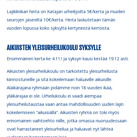
Lajiklinikan hinta on Katajan urheilijoilta 5€/kerta ja muiden
seurojen jäseniltä 10€/kerta. Hinta laskutetaan tämän
vuoden lopussa koko syksyltä kertyneistä kerroista.
AIKUISTEN YLEISURHEILUKOULU SYKSYLLE
Ensimmäinen kerta ke 4.11.! Ja syksyn kausi kestää 19.12 asti.
Aikuisten yleisurheilukoulu on tarkoitettu yleisurheilusta
kiinnostuneille ja sitä kokeilemaan haluaville aikuisille.
Alaikärajana ryhmään pidämme noin 18 vuoden ikää,
yläikärajaa ei ole. Urheilukoulu ei vaadi aiempaa
yleisurheilutaustaa vaan antaa mahdollisuuden uuden lajin
kokeilemiseen “aikuisiällä”. Aikuisten ryhmä on toki myös
erinomainen vaihtoehto niille, jotka omassa nuoruudessaan
ovat harrastaneet yleisurheilua ja haluavat nyt lähteä