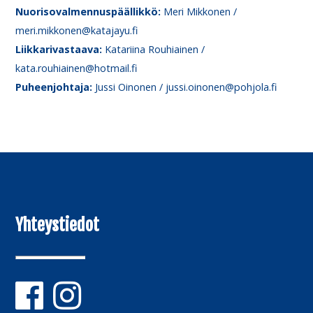
Nuorisovalmennuspäällikkö:
Meri Mikkonen /
meri.mikkonen@katajayu.fi
Liikkarivastaava:
Katariina Rouhiainen /
kata.rouhiainen@hotmail.fi
Puheenjohtaja:
Jussi Oinonen / jussi.oinonen@pohjola.fi
Yhteystiedot