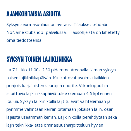
AJANKOHTAISIA ASIOITA
Syksyn seura-asutilaus on nyt auki. Tilaukset tehdään
NoName Clubshop -palvelussa. Tilausohjeista on lähetetty
oma tiedotteensa.
SYKSYN TOINEN LAJIKLINIKKA
La 7.11 klo 11.00-12.30 pidämme Areenalla tämän syksyn
toisen lajiklinikkapäivän. Klinikat ovat avoimia kaikkien
pohjois-karjalaisten seurojen nuorille. Viikonloppuihin
sijoittuvia lajiklinikkapäiviä tulee olemaan 4-5 kpl ennen
joulua. Syksyn lajiklinikoilla lajit tulevat vaihtelemaan ja
pyrimme vähintään kerran pitämään jokaisen lajin, osan
lajeista useamman kerran. Lajiklinikoilla perehdytään sekä
lajin tekniikka- että ominaisuusharjoitteluun hyvien