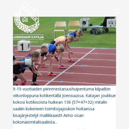
9-15-vuotiaiden piirinmestaruushuipentuma kilpailtiin
viikonloppuna kotikentällä Joensuussa. Katajan joukkue
kokosi kotikisoista huikean 136 (57+47+32) mitalin
saaliin kokeneen toimitsijajoukon hoitaessa
kisajärjestelyt mallikkaasti! Aimo osan
kokonaismitalisaaliista...