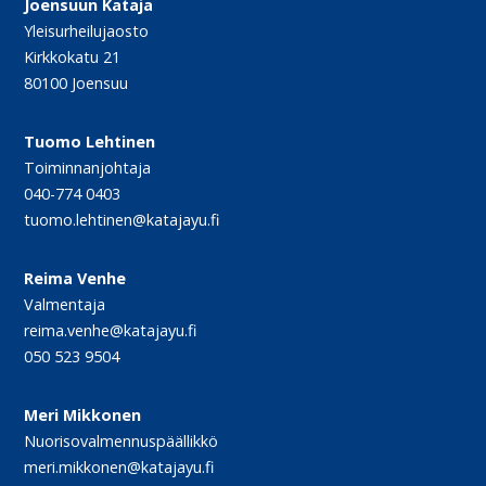
Joensuun Kataja
Yleisurheilujaosto
Kirkkokatu 21
80100 Joensuu
Tuomo Lehtinen
Toiminnanjohtaja
040-774 0403
tuomo.lehtinen@katajayu.fi
Reima Venhe
Valmentaja
reima.venhe@katajayu.fi
050 523 9504
Meri Mikkonen
Nuorisovalmennuspäällikkö
meri.mikkonen@katajayu.fi