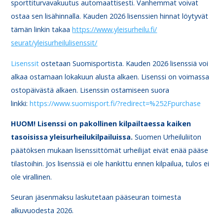
sporttiturvavakuutus automaattisesti. Vanhemmat voivat
ostaa sen lisähinnalla. Kauden 2026 lisenssien hinnat löytyvät
tämän linkin takaa
https://www.yleisurheilu.fi/
seurat/yleisurheilulisenssit/
Lisenssit
ostetaan Suomisportista. Kauden 2026 lisenssiä voi
alkaa ostamaan lokakuun alusta alkaen. Lisenssi on voimassa
ostopäivästä alkaen. Lisenssin ostamiseen suora
linkki:
https://www.suomisport.fi/?
redirect=%252Fpurchase
HUOM! Lisenssi on pakollinen kilpailtaessa kaiken
tasoisissa yleisurheilukilpailuissa.
Suomen Urheiluliiton
päätöksen mukaan lisenssittömät urheilijat eivät enää pääse
tilastoihin. Jos lisenssiä ei ole hankittu ennen kilpailua, tulos ei
ole virallinen.
Seuran jäsenmaksu laskutetaan pääseuran toimesta
alkuvuodesta 2026.