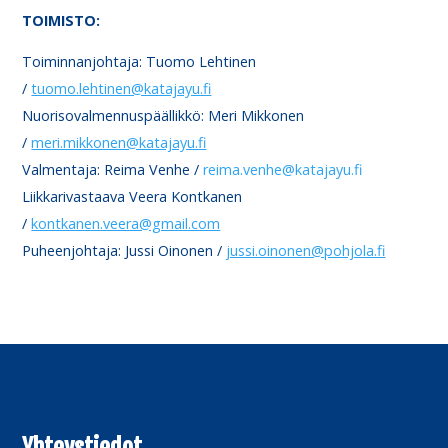
TOIMISTO:
Toiminnanjohtaja: Tuomo Lehtinen
/
tuomo.lehtinen@katajayu.fi
Nuorisovalmennuspäällikkö: Meri Mikkonen
/
meri.mikkonen@katajayu.fi
Valmentaja: Reima Venhe /
reima.venhe@katajayu.fi
Liikkarivastaava Veera Kontkanen
/
kontkanen.veera@gmail.com
Puheenjohtaja: Jussi Oinonen /
jussi.oinonen@pohjola.fi