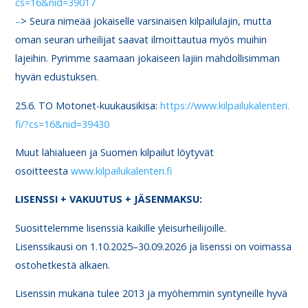
cs=16&nid=39017
–
> Seura nimeää jokaiselle varsinaisen kilpailulajin, mutta
oman seuran urheilijat saavat ilmoittautua myös muihin
lajeihin. Pyrimme saamaan jokaiseen lajiin mahdollisimman
hyvän edustuksen.
25.6. TO Motonet-kuukausikisa:
https://www.kilpailukalenteri.
fi/?cs=16&nid=39430
Muut lähialueen ja Suomen kilpailut löytyvät
osoitteesta
www.kilpailukalenteri.fi
LISENSSI + VAKUUTUS + JÄSENMAKSU:
Suosittelemme lisenssiä kaikille yleisurheilijoille.
Lisenssikausi on 1.10.2025–30.09.2026 ja lisenssi on voimassa
ostohetkestä alkaen.
Lisenssin mukana tulee 2013 ja myöhemmin syntyneille hyvä