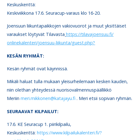
Keskuskenttä:
Keskiviikkona 17.6. Seuracup-varaus klo 16-20.
Joensuun liikuntapaikkojen vakiovuorot ja muut yksittäiset
varaukset löytyvät Tilavasta
https://tilavajoensuu.fi/
onlinekalenteri/joensuu-
liikunta/guest.php
?
KESÄN RYHMÄT:
Kesän ryhmät ovat käynnissä.
Mikäli haluat tulla mukaan yleisurheilemaan kesken kauden,
niin olethan yhteydessä nuorisovalmennuspäällikkö
Meriin
meri.mikkonen@katajayu.fi
. Meri etsii sopivan ryhmän.
SEURAAVAT KILPAILUT:
17.6. KE Seuracup 1. piirikilpailu,
Keskuskenttä:
https://www.kilpailukalenteri.
fi/?