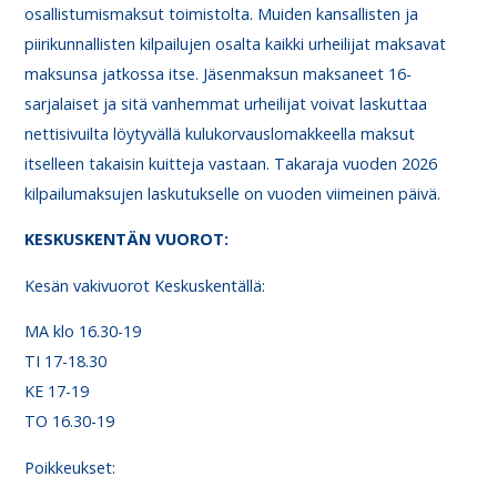
osallistumismaksut toimistolta. Muiden kansallisten ja
piirikunnallisten kilpailujen osalta kaikki urheilijat maksavat
maksunsa jatkossa itse. Jäsenmaksun maksaneet 16-
sarjalaiset ja sitä vanhemmat urheilijat voivat laskuttaa
nettisivuilta löytyvällä kulukorvauslomakkeella maksut
itselleen takaisin kuitteja vastaan. Takaraja vuoden 2026
kilpailumaksujen laskutukselle on vuoden viimeinen päivä.
KESKUSKENTÄN VUOROT:
Kesän vakivuorot Keskuskentällä:
MA klo 16.30-19
TI 17-18.30
KE 17-19
TO 16.30-19
Poikkeukset: