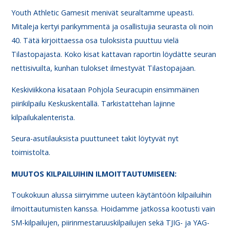
Youth Athletic Gamesit menivät seuraltamme upeasti.
Mitaleja kertyi parikymmentä ja osallistujia seurasta oli noin
40. Tätä kirjoittaessa osa tuloksista puuttuu vielä
Tilastopajasta. Koko kisat kattavan raportin löydätte seuran
nettisivuilta, kunhan tulokset ilmestyvät Tilastopajaan.
Keskiviikkona kisataan Pohjola Seuracupin ensimmäinen
piirikilpailu Keskuskentällä. Tarkistattehan lajinne
kilpailukalenterista.
Seura-asutilauksista puuttuneet takit löytyvät nyt
toimistolta.
MUUTOS KILPAILUIHIN ILMOITTAUTUMISEEN:
Toukokuun alussa siirryimme uuteen käytäntöön kilpailuihin
ilmoittautumisten kanssa. Hoidamme jatkossa kootusti vain
SM-kilpailujen, piirinmestaruuskilpailujen sekä TJIG- ja YAG-