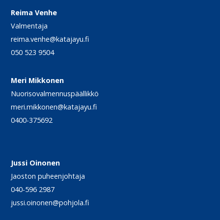
Reima Venhe
Valmentaja
reima.venhe@katajayu.fi
050 523 9504
Meri Mikkonen
Nuorisovalmennuspäällikkö
meri.mikkonen@katajayu.fi
0400-375692
Jussi Oinonen
Jaoston puheenjohtaja
040-596 2987
jussi.oinonen@pohjola.fi