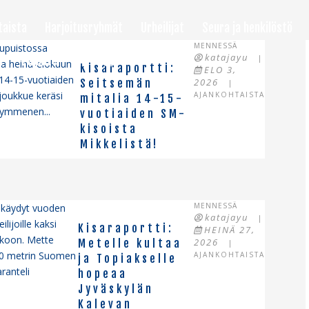
taista
Harjoitusryhmät
Urheilijat
Seura ja henkilöstö
MENNESSÄ
ilupuistossa
katajayu
!
Palaute
|
una heinä-elokuun
Kisaraportti:
ELO 3,
14-15-vuotiaiden
2026
Seitsemän
|
 joukkue keräsi
AJANKOHTAISTA
mitalia 14-15-
 kymmenen...
vuotiaiden SM-
kisoista
Mikkelistä!
MENNESSÄ
a käydyt vuoden
katajayu
|
lijoille kaksi
Kisaraportti:
HEINÄ 27,
ikkoon. Mette
2026
Metelle kultaa
|
00 metrin Suomen
AJANKOHTAISTA
ja Topiakselle
ranteli
hopeaa
Jyväskylän
Kalevan