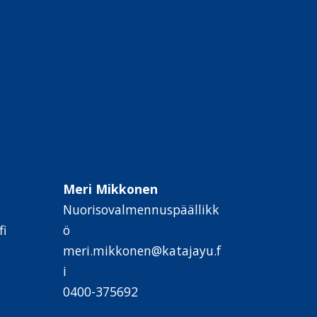
Meri Mikkonen
Nuorisovalmennuspäällikk
i
ö
meri.mikkonen@katajayu.f
i
0400-375692