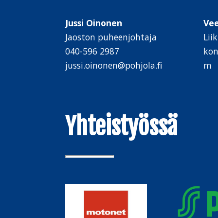
Jussi Oinonen
Ve
Jaoston puheenjohtaja
Lii
040-596 2987
kon
jussi.oinonen@pohjola.fi
m
Yhteistyössä