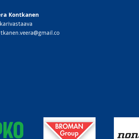
era Kontkanen
kkarivastaava
tkanen.veera@gmail.co