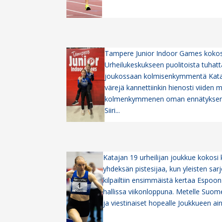
Tampere Junior Indoor Games kokos
Urheilukeskukseen puolitoista tuhatta
joukossaan kolmisenkymmentä Kataj
värejä kannettiinkin hienosti viiden mit
kolmenkymmenen oman ennätyksen me
Siiri...
Katajan 19 urheilijan joukkue kokosi 
yhdeksän pistesijaa, kun yleisten sarj
kilpailtiin ensimmäistä kertaa Espo
hallissa viikonloppuna. Metelle Suo
ja viestinaiset hopealle Joukkueen a