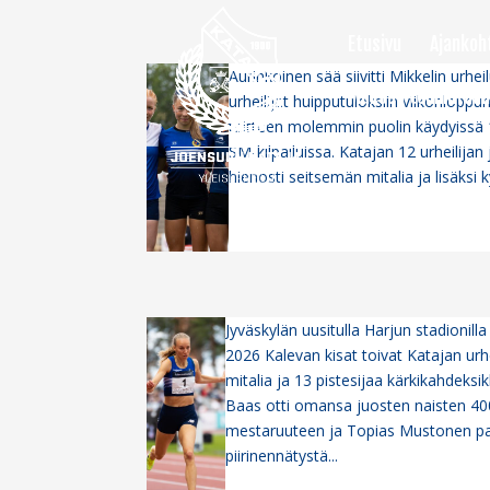
Etusivu
Ajankoh
Aurinkoinen sää siivitti Mikkelin urhe
Mukaan toimintaan
urheilijat huipputuloksiin viikonlopp
taitteen molemmin puolin käydyissä 
SM-kilpailuissa. Katajan 12 urheilijan
hienosti seitsemän mitalia ja lisäksi
Jyväskylän uusitulla Harjun stadionill
2026 Kalevan kisat toivat Katajan urhei
mitalia ja 13 pistesijaa kärkikahdeks
Baas otti omansa juosten naisten 4
mestaruuteen ja Topias Mustonen pa
piirinennätystä...