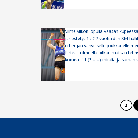
Viime viikon lopulla Vaasan kupees
järjestetyt 17-22-vuotiaiden SM-halli
urheilijan vahvuiselle joukkueelle m
Pirteällä ilmeellä pitkän matkan teh
komeat 11 (3-4-4) mitalia ja saman ver
1