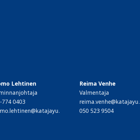
omo Lehtinen
Reima Venhe
minnanjohtaja
Valmentaja
-774 0403
reima.venhe@katajayu.f
mo.lehtinen@katajayu.
050 523 9504