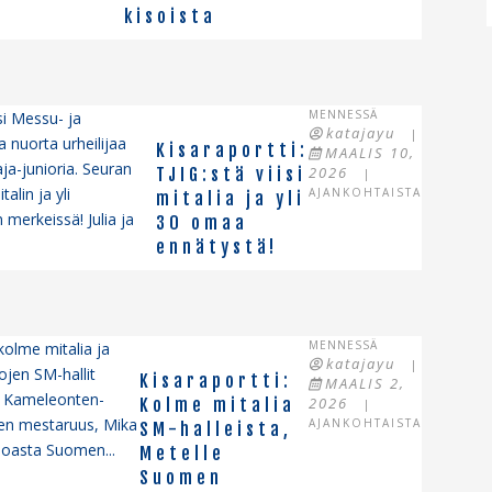
kisoista
MENNESSÄ
i Messu- ja
katajayu
|
 nuorta urheilijaa
Kisaraportti:
MAALIS 10,
a-junioria. Seuran
2026
TJIG:stä viisi
|
alin ja yli
AJANKOHTAISTA
mitalia ja yli
rkeissä! Julia ja
30 omaa
ennätystä!
MENNESSÄ
kolme mitalia ja
katajayu
|
ojen SM-hallit
Kisaraportti:
MAALIS 2,
on Kameleonten-
2026
Kolme mitalia
|
men mestaruus, Mika
AJANKOHTAISTA
SM-halleista,
inoasta Suomen...
Metelle
Suomen