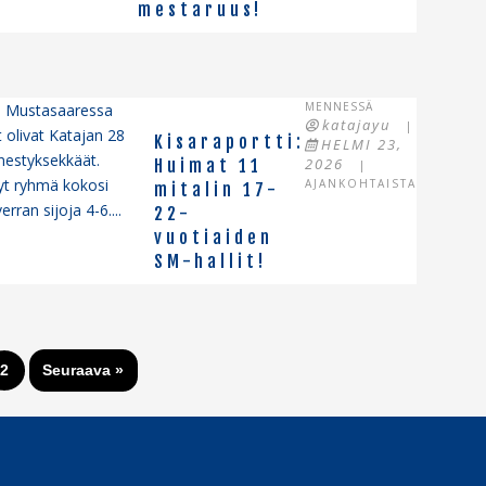
mestaruus!
MENNESSÄ
sa Mustasaaressa
katajayu
|
t olivat Katajan 28
Kisaraportti:
HELMI 23,
enestyksekkäät.
2026
Huimat 11
|
nyt ryhmä kokosi
AJANKOHTAISTA
mitalin 17-
ran sijoja 4-6....
22-
vuotiaiden
SM-hallit!
2
Seuraava »