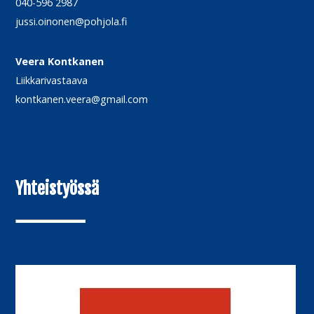
040-596 2987
jussi.oinonen@pohjola.fi
Veera Kontkanen
Liikkarivastaava
kontkanen.veera@gmail.com
Yhteistyössä