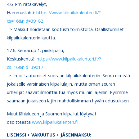
4.6. Pm-ratakävelyt,
Hammaslahti:
https://www.kilpailukalenteri.fi/?
cs=16&nid=39182
–
> Maksut hoidetaan kootusti toimistolta. Osallistumiset
kilpailukalenterin kautta.
17.6. Seuracup 1. piirikilpailu,
Keskuskenttä:
https://www.kilpailukalenteri.fi/?
cs=16&nid=39017
-> Ilmoittautumiset suoraan kilpailukalenteriin. Seura nimeää
jokaiselle varsinaisen kilpailulajin, mutta oman seuran
urheilijat saavat ilmoittautua myös muihin lajeihin. Pyrimme
saamaan jokaiseen lajiin mahdollisimman hyvän edustuksen.
Muut lähialueen ja Suomen kilpailut löytyvät
osoitteesta
www.kilpailukalenteri.fi
LISENSSI + VAKUUTUS + JÄSENMAKSU: