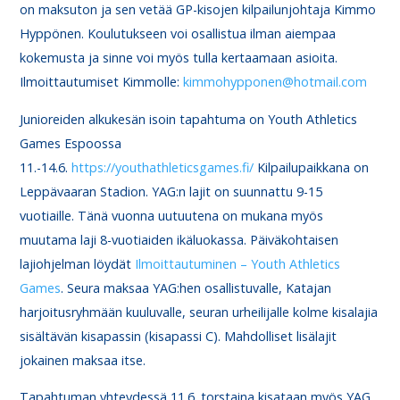
on maksuton ja sen vetää GP-kisojen kilpailunjohtaja Kimmo
Hyppönen. Koulutukseen voi osallistua ilman aiempaa
kokemusta ja sinne voi myös tulla kertaamaan asioita.
Ilmoittautumiset Kimmolle:
kimmohypponen@hotmail.com
Junioreiden alkukesän isoin tapahtuma on Youth Athletics
Games Espoossa
11.-14.6.
https://youthathleticsgames.fi/
Kilpailupaikkana on
Leppävaaran Stadion. YAG:n lajit on suunnattu 9-15
vuotiaille. Tänä vuonna uutuutena on mukana myös
muutama laji 8-vuotiaiden ikäluokassa. Päiväkohtaisen
lajiohjelman löydät
Ilmoittautuminen – Youth Athletics
Games
. Seura maksaa YAG:hen osallistuvalle, Katajan
harjoitusryhmään kuuluvalle, seuran urheilijalle kolme kisalajia
sisältävän kisapassin (kisapassi C). Mahdolliset lisälajit
jokainen maksaa itse.
Tapahtuman yhteydessä 11.6. torstaina kisataan myös YAG