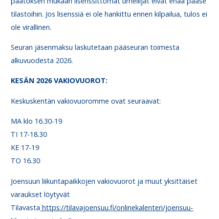
päätöksen mukaan lisenssittömät urheilijat eivät enää pääse
tilastoihin. Jos lisenssiä ei ole hankittu ennen kilpailua, tulos ei
ole virallinen.
Seuran jäsenmaksu laskutetaan pääseuran toimesta
alkuvuodesta 2026.
KESÄN 2026 VAKIOVUOROT:
Keskuskentän vakiovuoromme ovat seuraavat:
MA klo 16.30-19
TI 17-18.30
KE 17-19
TO 16.30
Joensuun liikuntapaikkojen vakiovuorot ja muut yksittäiset
varaukset löytyvät
Tilavasta
https://tilavajoensuu.fi/onlinekalenteri/joensuu-