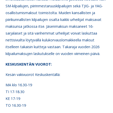
SM-kilpailujen, piirinmestaruuskilpailujen sekä TJIG- ja YAG-
osallistumismaksut toimistolta. Muiden kansallisten ja
piirikunnallisten kilpailujen osalta kaikki urheilijat maksavat
maksunsa jatkossa itse. Jäsenmaksun maksaneet 16-
sarjalaiset ja sitä vanhemmat urheilijat voivat laskuttaa
nettisivuilta löytyvällä kulukorvauslomakkeella maksut
itselleen takaisin kuitteja vastaan. Takaraja vuoden 2026
kilpailumaksujen laskutukselle on vuoden viimeinen päivä.
KESKUSKENTÄN VUOROT:
Kesän vakivuorot Keskuskentällä:
MA klo 16.30-19
TI 17-18.30
KE 17-19
TO 16.30-19