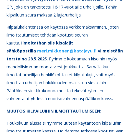
GP, joka on tarkoitettu 16-17-vuotiaille urheilijoille. Tähän
kilpailuun seura maksaa 2 lajia/urheilija.
Kilpailukalenterissa on käytössä verkkomaksaminen, joten
ilmoittautumiset tehdään kootusti seuran
kautta.
Ilmoitathan siis kisalajit
sähköpostilla
meri.mikkonen@katajayu.fi
viimeistään
torstaina 28.5.2025
. Pyrimme kokoamaan kisoihin myös
mahdollisimman monta viestijoukkuetta. Samalla kun
ilmoitat urheilijan henkilökohtaiset kilpailulajit, voit myös
ilmoittaa urheilijan halukkuuden osallistua viesteihin.
Päätöksen viestikokoonpainoista tekevät ryhmien
valmentajat yhdessä nuorisovalmennuspäällikön kanssa.
MUUTOS KILPAILUIHIN ILMOITTAUTUMISEEN:
Toukokuun alussa siirryimme uuteen käytäntöön kilpailuihin
ilmoittautumisten kanssa. Hoidamme jatkossa kootusti vain