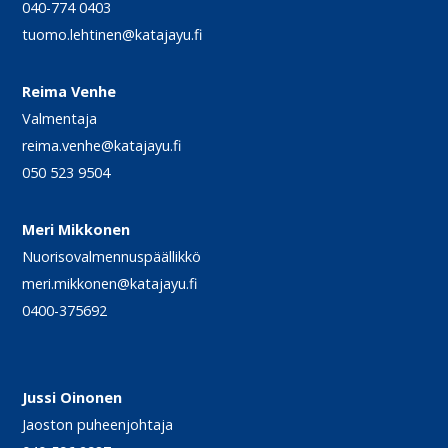
040-774 0403
tuomo.lehtinen@katajayu.fi
Reima Venhe
Valmentaja
reima.venhe@katajayu.fi
050 523 9504
Meri Mikkonen
Nuorisovalmennuspäällikkö
meri.mikkonen@katajayu.fi
0400-375692
Jussi Oinonen
Jaoston puheenjohtaja