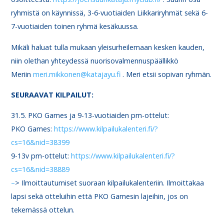
ryhmistä on käynnissä, 3-6-vuotiaiden Liikkariryhmät sekä 6-
7-vuotiaiden toinen ryhmä kesäkuussa.
Mikäli haluat tulla mukaan yleisurheilemaan kesken kauden,
niin olethan yhteydessä nuorisovalmennuspäällikkö
Meriin
meri.mikkonen@katajayu.fi
. Meri etsii sopivan ryhmän.
SEURAAVAT KILPAILUT:
31.5. PKO Games ja 9-13-vuotiaiden pm-ottelut:
PKO Games:
https://www.kilpailukalenteri.fi/?
cs=16&nid=38399
9-13v pm-ottelut:
https://www.kilpailukalenteri.fi/?
cs=16&nid=38889
–
> Ilmoittautumiset suoraan kilpailukalenteriin. Ilmoittakaa
lapsi sekä otteluihin että PKO Gamesin lajeihin, jos on
tekemässä ottelun.