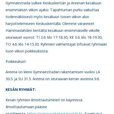
Gymnaestrada sulkee Keskuskentän ja Areenan kesäkuun
ensimmäisen viikon ajaksi. Tapahtuman purku vaikuttaa
todennäköisesti myös kesäkuun toisen viikon alun
harjoittelemiseen Keskuskentällä. Olemme varanneet
Hammaslahden kentältä kesäkuun ensimmäiselle viikolle
seuraavat vuorot: TI 2.6. klo 17-18.30, KE 3.6. klo 18-19.30,
TO 4.6. klo 14-15.30. Ryhmien valmentajat infoavat ryhmiään
tuon viikon poikkeuksista.
Poikkeukset:
Areena on kiinni Gymnaestradan rakentamisen vuoksi LA
30.5. ja SU 31.5. Areena on seuraavan kerran avoinna 9.6.
KESÄN RYHMÄT:
Kesän ryhmien ilmoittautuminen on käynnissä.
Ilmoittautumaan pääsee
osoitteesta:
https://joensuunkataja.myclub.fi/
. Suurin osa