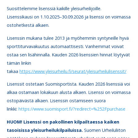
Suosittelemme lisenssiä kaikille yleisurheilijoille.
Lisenssikausi on 1.10.2025–30.09.2026 ja lisenssi on voimassa
ostohetkestä alkaen.
Lisenssin mukana tulee 2013 ja myöhemmin syntyneille hyvä
sporttiturvavakuutus automaattisesti. Vanhemmat voivat
ostaa sen lisähinnalla. Kauden 2026 lisenssien hinnat löytyvät
tämän linkin
takaa
https://www.yleisurheilu.fi/seurat/yleisurheilulisenssit/
Lisenssit ostetaan Suomisportista. Kauden 2026 lisenssiä voi
alkaa ostamaan lokakuun alusta alkaen. Lisenssi on voimassa
ostopäivästä alkaen. Lisenssin ostamiseen suora
linkki:
https://www.suomisport.fi/?redirect=%252Fpurchase
HUOM! Lisenssi on pakollinen kilpailtaessa kaiken
tasoisissa yleisurheilukilpailuissa.
Suomen Urheiluliiton