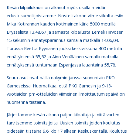
Kesän kilpailukausi on alkanut myös osalla meidän
edustusurheilijoistamme. Nostettakoon viime viikolta esiin
Mika Kotirannan kauden kotimainen kärki 5000 metrillä
Brysselistä 13.48,67 ja samasta kilpailusta Eemeli Hirvosen
15 sekunnin ennätysparannus samalla matkalla 14.06,04.
Turussa Reetta Ryynänen juoksi keskiviikkona 400 metrillä
ennätyksensä 55,52 ja Aino Venäläinen samalla matkalla
ennätyksensä tuntumaan Espanjassa lauantaina 55,78.
Seura-asut ovat näillä näkymin jaossa sunnuntain PKO
Gameseissa. Huomatkaa, että PKO Gamesin ja 9-13-
vuotiaiden pm-otteluiden viimeinen ilmoittautumispäivä on
huomenna tiistaina.
Järjestämme kesän aikana paljon kilpailuja ja niitä varten
tarvitsemme toimitsijoita. Uusien toimitsijoiden koulutus
pidetään tiistaina 9.6. klo 17 alkaen Keskuskentällä. Koulutus