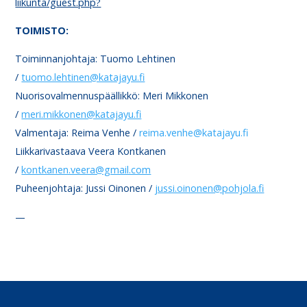
liikunta/guest.php?
TOIMISTO:
Toiminnanjohtaja: Tuomo Lehtinen
/
tuomo.lehtinen@katajayu.fi
Nuorisovalmennuspäällikkö: Meri Mikkonen
/
meri.mikkonen@katajayu.fi
Valmentaja: Reima Venhe /
reima.venhe@katajayu.fi
Liikkarivastaava Veera Kontkanen
/
kontkanen.veera@gmail.com
Puheenjohtaja: Jussi Oinonen /
jussi.oinonen@pohjola.fi
—