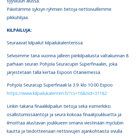
syyskuun alussa.
Päivitämme syksyn ryhmien tietoja nettisivuillemme
pikkuhiljaa.
KILPAILUJA:
Seuraavat kilpailut kilpailukalenterissa:
Selvisimme tänä vuonna jälleen piirikilpailuista valtakunnan 8
parhaan seuran Pohjola Seuracupin Superfinaaliin, joka
järjestetään tällä kertaa Espoon Otaniemessä.
Pohjola Seuracup Superfinaali la 3.9. klo 10.00 Espoo
https://www.kilpailukalenteri.fi/?cs=16&nid=31182
Linkin takana finaalikilpailun tietoja sekä esimerkiksi
osallistumissääntöjä ja seura kokoaa finaalijoukkuetta ja
ilmoittaa alustavan joukkueen omana viestinään myclubin
kautta ja tiedotteenaan nettisivujen ajankohtaista sivulla