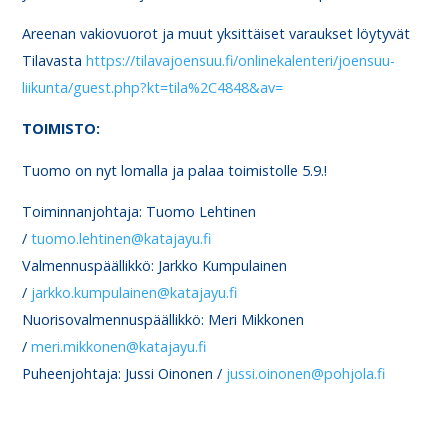
Areenan vakiovuorot ja muut yksittäiset varaukset löytyvät
Tilavasta
https://tilavajoensuu.fi/onlinekalenteri/joensuu-
liikunta/guest.php?kt=tila%2C4848&av=
TOIMISTO:
Tuomo on nyt lomalla ja palaa toimistolle 5.9.!
Toiminnanjohtaja: Tuomo Lehtinen
/
tuomo.lehtinen@katajayu.fi
Valmennuspäällikkö: Jarkko Kumpulainen
/
jarkko.kumpulainen@katajayu.fi
Nuorisovalmennuspäällikkö: Meri Mikkonen
/
meri.mikkonen@katajayu.fi
Puheenjohtaja: Jussi Oinonen /
jussi.oinonen@pohjola.fi