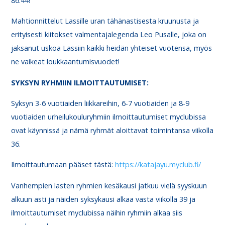
86.44!
Mahtionnittelut Lassille uran tähänastisesta kruunusta ja
erityisesti kiitokset valmentajalegenda Leo Pusalle, joka on
jaksanut uskoa Lassiin kaikki heidän yhteiset vuotensa, myös
ne vaikeat loukkaantumisvuodet!
SYKSYN RYHMIIN ILMOITTAUTUMISET:
Syksyn 3-6 vuotiaiden liikkareihin, 6-7 vuotiaiden ja 8-9
vuotiaiden urheilukouluryhmiin ilmoittautumiset myclubissa
ovat käynnissä ja nämä ryhmät aloittavat toimintansa viikolla
36.
Ilmoittautumaan pääset tästä:
https://katajayu.myclub.fi/
Vanhempien lasten ryhmien kesäkausi jatkuu vielä syyskuun
alkuun asti ja näiden syksykausi alkaa vasta viikolla 39 ja
ilmoittautumiset myclubissa näihin ryhmiin alkaa siis