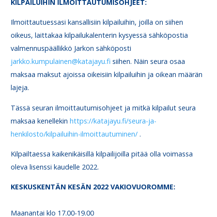
KILPAILUIHIN ILMOITTAUTUMISOHJEET:
Ilmoittautuessasi kansallisiin kilpailuihin, joilla on siihen
oikeus, laittakaa kilpailukalenterin kysyessä sähköpostia
valmennuspäällikkö Jarkon sähköposti
jarkko.kumpulainen@katajayu.fi
siihen. Näin seura osaa
maksaa maksut ajoissa oikeisiin kilpailuihin ja oikean määrän
lajeja.
Tässä seuran ilmoittautumisohjeet ja mitkä kilpailut seura
maksaa kenellekin
https://katajayu.fi/seura-ja-
henkilosto/kilpailuihin-ilmoittautuminen/
.
Kilpailtaessa kaikenikäisillä kilpailijoilla pitää olla voimassa
oleva lisenssi kaudelle 2022.
KESKUSKENTÄN KESÄN 2022 VAKIOVUOROMME:
Maanantai klo 17.00-19.00