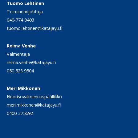
Tuomo Lehtinen
Toiminnanjohtaja
040-774 0403
tuomo.lehtinen@katajayu.fi
Reima Venhe
Valmentaja
reima.venhe@katajayu.fi
050 523 9504
Meri Mikkonen
Nuorisovalmennuspäällikkö
meri.mikkonen@katajayu.fi
0400-375692