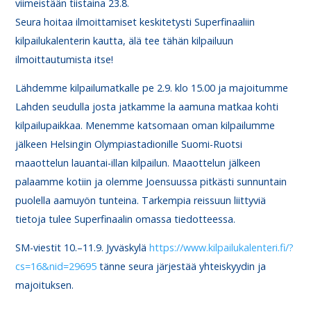
viimeistään tiistaina 23.8.
Seura hoitaa ilmoittamiset keskitetysti Superfinaaliin
kilpailukalenterin kautta, älä tee tähän kilpailuun
ilmoittautumista itse!
Lähdemme kilpailumatkalle pe 2.9. klo 15.00 ja majoitumme
Lahden seudulla josta jatkamme la aamuna matkaa kohti
kilpailupaikkaa. Menemme katsomaan oman kilpailumme
jälkeen Helsingin Olympiastadionille Suomi-Ruotsi
maaottelun lauantai-illan kilpailun. Maaottelun jälkeen
palaamme kotiin ja olemme Joensuussa pitkästi sunnuntain
puolella aamuyön tunteina. Tarkempia reissuun liittyviä
tietoja tulee Superfinaalin omassa tiedotteessa.
SM-viestit 10.–11.9. Jyväskylä
https://www.kilpailukalenteri.fi/?
cs=16&nid=29695
tänne seura järjestää yhteiskyydin ja
majoituksen.