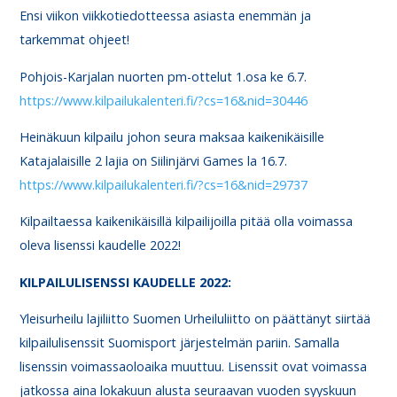
Ensi viikon viikkotiedotteessa asiasta enemmän ja
tarkemmat ohjeet!
Pohjois-Karjalan nuorten pm-ottelut 1.osa ke 6.7.
https://www.kilpailukalenteri.fi/?cs=16&nid=30446
Heinäkuun kilpailu johon seura maksaa kaikenikäisille
Katajalaisille 2 lajia on Siilinjärvi Games la 16.7.
https://www.kilpailukalenteri.fi/?cs=16&nid=29737
Kilpailtaessa kaikenikäisillä kilpailijoilla pitää olla voimassa
oleva lisenssi kaudelle 2022!
KILPAILULISENSSI KAUDELLE 2022:
Yleisurheilu lajiliitto Suomen Urheiluliitto on päättänyt siirtää
kilpailulisenssit Suomisport järjestelmän pariin. Samalla
lisenssin voimassaoloaika muuttuu. Lisenssit ovat voimassa
jatkossa aina lokakuun alusta seuraavan vuoden syyskuun