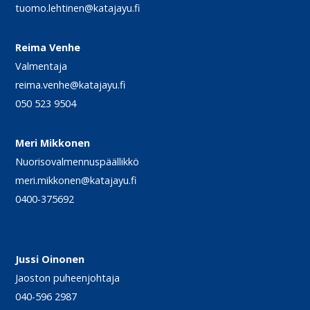
tuomo.lehtinen@katajayu.fi
Reima Venhe
Valmentaja
reima.venhe@katajayu.fi
050 523 9504
Meri Mikkonen
Nuorisovalmennuspäällikkö
meri.mikkonen@katajayu.fi
0400-375692
Jussi Oinonen
Jaoston puheenjohtaja
040-596 2987