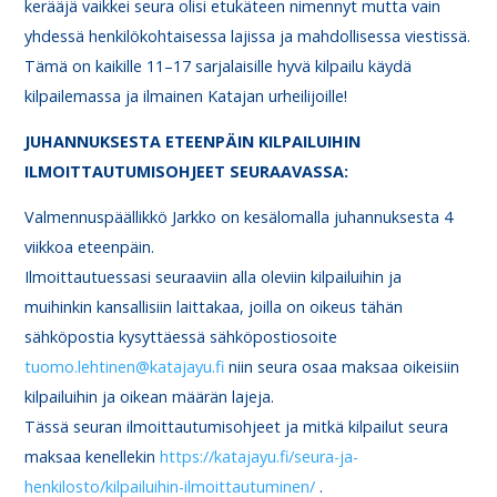
kerääjä vaikkei seura olisi etukäteen nimennyt mutta vain
yhdessä henkilökohtaisessa lajissa ja mahdollisessa viestissä.
Tämä on kaikille 11–17 sarjalaisille hyvä kilpailu käydä
kilpailemassa ja ilmainen Katajan urheilijoille!
JUHANNUKSESTA ETEENPÄIN KILPAILUIHIN
ILMOITTAUTUMISOHJEET SEURAAVASSA:
Valmennuspäällikkö Jarkko on kesälomalla juhannuksesta 4
viikkoa eteenpäin.
Ilmoittautuessasi seuraaviin alla oleviin kilpailuihin ja
muihinkin kansallisiin laittakaa, joilla on oikeus tähän
sähköpostia kysyttäessä sähköpostiosoite
tuomo.lehtinen@katajayu.fi
niin seura osaa maksaa oikeisiin
kilpailuihin ja oikean määrän lajeja.
Tässä seuran ilmoittautumisohjeet ja mitkä kilpailut seura
maksaa kenellekin
https://katajayu.fi/seura-ja-
henkilosto/kilpailuihin-ilmoittautuminen/
.