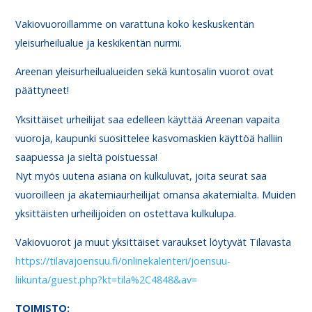
Vakiovuoroillamme on varattuna koko keskuskentän
yleisurheilualue ja keskikentän nurmi.
Areenan yleisurheilualueiden sekä kuntosalin vuorot ovat
päättyneet!
Yksittäiset urheilijat saa edelleen käyttää Areenan vapaita
vuoroja, kaupunki suosittelee kasvomaskien käyttöä halliin
saapuessa ja sieltä poistuessa!
Nyt myös uutena asiana on kulkuluvat, joita seurat saa
vuoroilleen ja akatemiaurheilijat omansa akatemialta. Muiden
yksittäisten urheilijoiden on ostettava kulkulupa.
Vakiovuorot ja muut yksittäiset varaukset löytyvät Tilavasta
https://tilavajoensuu.fi/onlinekalenteri/joensuu-
liikunta/guest.php?kt=tila%2C4848&av=
TOIMISTO: