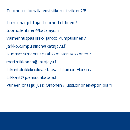
Tuomo on lomalla ensi viikon eli viikon 25!
Toiminnanjohtaja: Tuomo Lehtinen /
tuomo.lehtinen@katajayu.fi
Valmennuspäällikkö: Jarkko Kumpulainen /
jarkko.kumpulainen@katajayu.fi
Nuorisovalmennuspäällikkö: Meri Mikkonen /
meri.mikkonen@katajayu.fi
Liikuntaleikkikouluvastaava: Liljamari Härkin /
Liikkarit@joensuunkataja.fi
Puheenjohtaja: Jussi Oinonen / jussi.oinonen@pohjola.fi