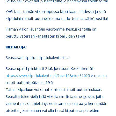
Seura-asut ovat nyt pussitettuna ja haettavissa toimistolta!
YAG-kisat tämän viikon lopussa kilpaillaan Lahdessa ja siitä
kilpailuihin ilmoittautuneille oma tiedotteensa sähköpostilla!
Tämän viikon lauantain vuoromme Keskuskentällä on
peruttu veteraanikansallisten kilpailuiden takia!
KI
LPAILUJA:
Seuraavat kilpailut kilpailukalenterissa.
Seuracupin 1.piirikisa ti 21.6. Joensuun Keskuskentällä
https://www.kilpailukalenteri.fi/?cs=16&nid=31025
viimeinen
ilmoittautumispäivä su 19.6.
Tähän kilpailuun voi omatoimisesti ilmoittautua mukaan.
Seuralta tulee vielä tällä viikolla nimilista urheilijoista, joita
valmentajat on miettinyt edustamaan seuraa ja keräämään
pisteitä. Jokainenhan voi olla tässä kilpailussa pisteiden