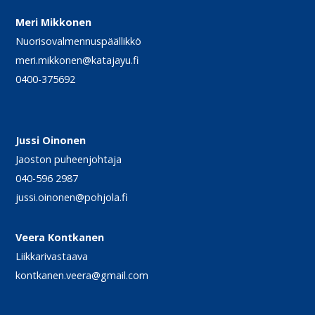
Meri Mikkonen
Nuorisovalmennuspäällikkö
meri.mikkonen@katajayu.fi
0400-375692
Jussi Oinonen
Jaoston puheenjohtaja
040-596 2987
jussi.oinonen@pohjola.fi
Veera Kontkanen
Liikkarivastaava
kontkanen.veera@gmail.com