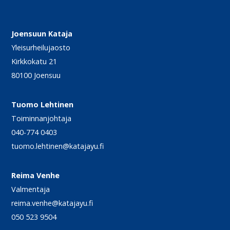
Joensuun Kataja
Yleisurheilujaosto
Kirkkokatu 21
80100 Joensuu
Tuomo Lehtinen
Toiminnanjohtaja
040-774 0403
tuomo.lehtinen@katajayu.fi
Reima Venhe
Valmentaja
reima.venhe@katajayu.fi
050 523 9504