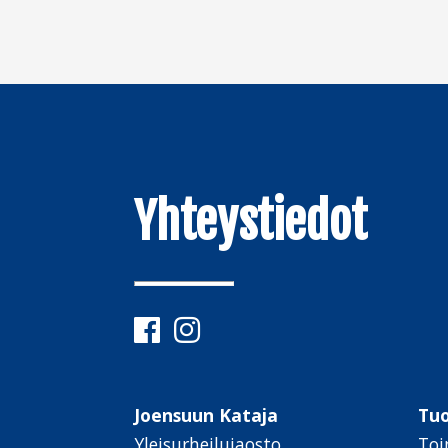
Yhteystiedot
Joensuun Kataja
Tu
Yleisurheilujaosto
Toi