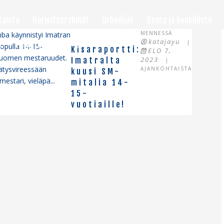
taista
Harjoitusryhmät
Urheilijat
Seura ja henkilöstö
MENNESSÄ
ba käynnistyi Imatran
katajayu
!
Palaute
|
opulla 14-15-
Kisaraportti:
ELO 7,
 Suomen mestaruudet.
2023
Imatralta
|
nätysvireessään
AJANKOHTAISTA
kuusi SM-
estari, vieläpä...
mitalia 14-
15-
vuotiaille!