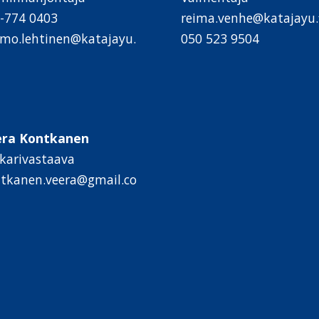
-774 0403
reima.venhe@katajayu.f
mo.lehtinen@katajayu.
050 523 9504
era Kontkanen
kkarivastaava
tkanen.veera@gmail.co