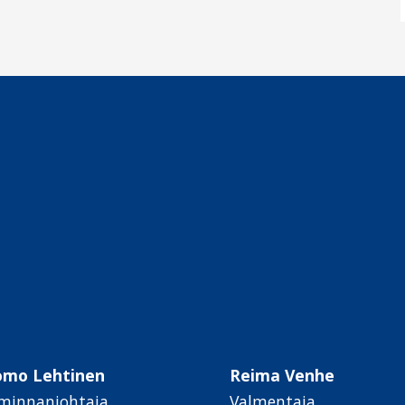
omo Lehtinen
Reima Venhe
minnanjohtaja
Valmentaja