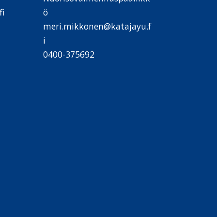
i
ö
meri.mikkonen@katajayu.f
i
0400-375692