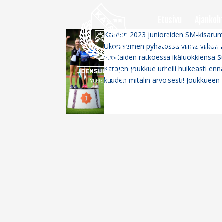
Etusivu
Ajankoh
Kauden 2023 junioreiden SM-kisarum
Mukaan toimintaan
Ukonniemen pyhätössä viime viikon l
vuotiaiden ratkoessa ikäluokkiensa
Katajan joukkue urheili huikeasti en
kuuden mitalin arvoisesti! Joukkueen m