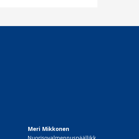
Meri Mikkonen
Nuorisovalmennuspäällikk