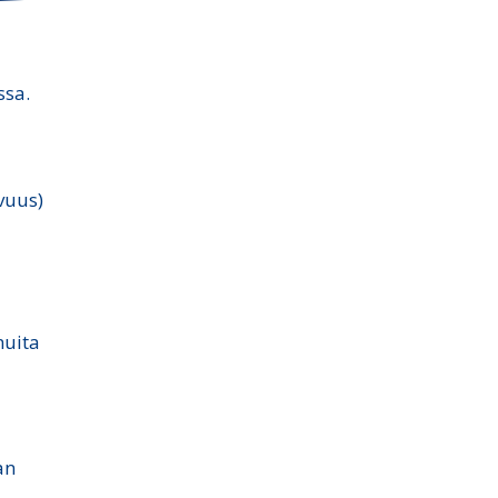
ssa.
vuus)
muita
an