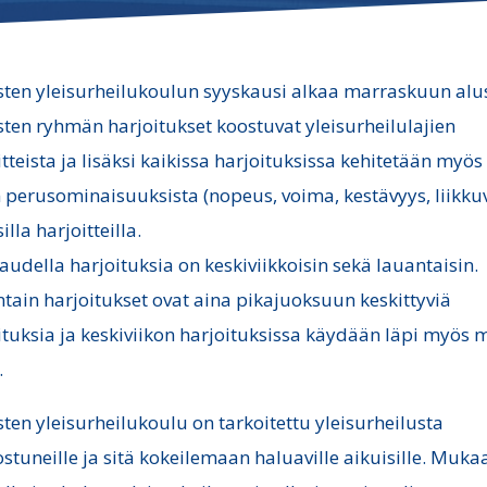
sten yleisurheilukoulun syyskausi alkaa marraskuun alu
sten ryhmän harjoitukset koostuvat yleisurheilulajien
itteista ja lisäksi kaikissa harjoituksissa kehitetään myös
n perusominaisuuksista (nopeus, voima, kestävyys, liikku
silla harjoitteilla.
audella harjoituksia on keskiviikkoisin sekä lauantaisin.
tain harjoitukset ovat aina pikajuoksuun keskittyviä
ituksia ja keskiviikon harjoituksissa käydään läpi myös 
.
sten yleisurheilukoulu on tarkoitettu yleisurheilusta
ostuneille ja sitä kokeilemaan haluaville aikuisille. Muka