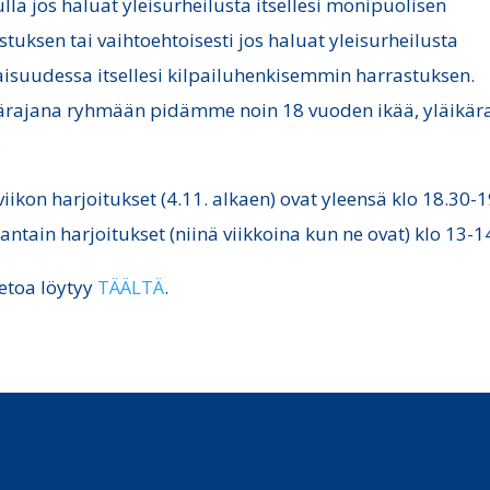
tulla jos haluat yleisurheilusta itsellesi monipuolisen
stuksen tai vaihtoehtoisesti jos haluat yleisurheilusta
aisuudessa itsellesi kilpailuhenkisemmin harrastuksen.
ärajana ryhmään pidämme noin 18 vuoden ikää, yläikär
.
viikon harjoitukset (4.11. alkaen) ovat yleensä klo 18.30-
uantain harjoitukset (niinä viikkoina kun ne ovat) klo 13-1
ietoa löytyy
TÄÄLTÄ
.