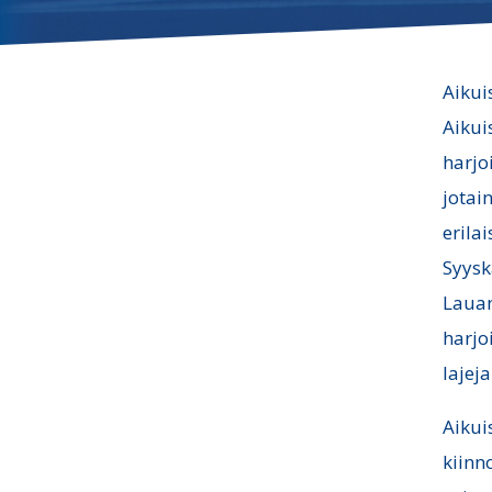
Aikui
Aikui
harjo
jotai
erilai
Syysk
Lauan
harjo
lajeja
Aikui
kiinn