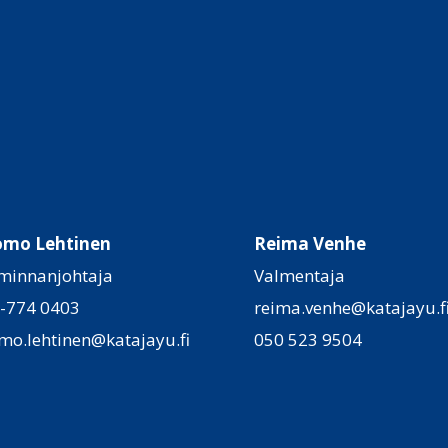
omo Lehtinen
Reima Venhe
minnanjohtaja
Valmentaja
-774 0403
reima.venhe@katajayu.f
mo.lehtinen@katajayu.fi
050 523 9504