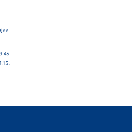
ajaa
19.45
4.15.