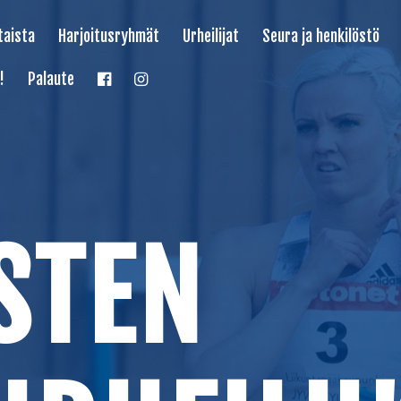
taista
Harjoitusryhmät
Urheilijat
Seura ja henkilöstö
!
Palaute
STEN