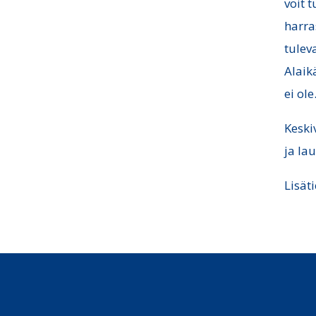
voit 
harra
tulev
Alaik
ei ole
Keski
ja la
Lisät