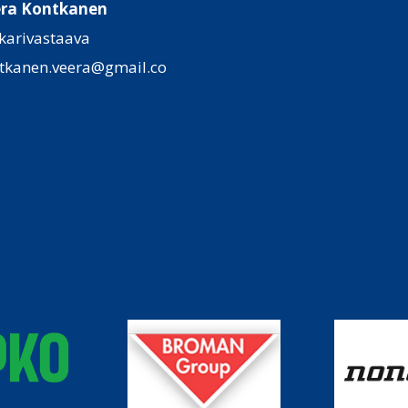
ra Kontkanen
kkarivastaava
tkanen.veera@gmail.co