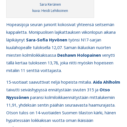
Sara Keränen
kuva: Heidi Lehikoinen
Hopeasijoja seuran juniorit kokosivat yhteensä seitsemän
kappaletta. Monipuolisen lajikattauksen viikonlopun aikana
läpikäynyt
Sara-Sofia Hyvönen
työnsi N17-sarjan
kuulahopealle tuloksella 12,07. Saman ikäluokan nuorten
miesten kolmiloikkakisassa
Deshawn Holopainen
venytti
tällä kertaa tulokseen 13,78, joka riitti myöskin hopeiseen
mitaliin 11 senttiä voittajasta.
15-vuotiaat saavuttivat neljä hopeista mitalia.
Aida Ahlholm
taivutti seiväshypyssä ennätystään sivuten 315 ja
Otso
Nyyssönen
paransi kolmiloikkaennätystään mittalukemiin
11,91, yhdeksän sentin päähän seuraavasta haamurajasta.
Otson tulos on 14-vuotiaiden Suomen tilaston kärki, hänen
hypätessään loikkakisan vuotta oman ikäisiään