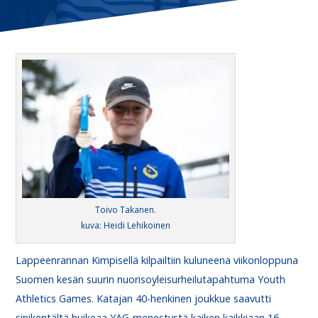
Toivo Takanen.
kuva: Heidi Lehikoinen
Lappeenrannan Kimpisellä kilpailtiin kuluneena viikonloppuna
Suomen kesän suurin nuorisoyleisurheilutapahtuma Youth
Athletics Games. Katajan 40-henkinen joukkue saavutti
sinikentältä huikeaa YAG-menestystä kaiken kaikkiaan 16