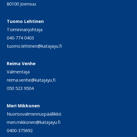
80100 Joensuu
Tuomo Lehtinen
Toiminnanjohtaja
040-774 0403
tuomo.lehtinen@katajayu.fi
Reima Venhe
Valmentaja
reima.venhe@katajayu.fi
050 523 9504
Meri Mikkonen
Nuorisovalmennuspäällikkö
meri.mikkonen@katajayu.fi
0400-375692