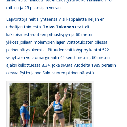
mitalin ja 25 pistesijan verran!
Lajivoittoja heltisi yhteensä viisi kappaletta neljän eri
urheilijan toimesta.
Toivo Takanen
revitteli
kaksoismestaruuteen pituushypyn ja 60 metrin
ykkössijoillaan molempien lajien voittotulosten ollessa
piirinennätyslukemilla. Pituuden voittohyppy kantoi 522
venyttäen voittomarginaalin 42 senttimetriin, 60 metrin
ajaksi kellottuessa 8,34, joka sivuaa vuodelta 1989 peräisin
olevaa PyU:n Janne Salmivuoren piirinennätystä.