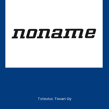
Toteutus:
Tovari Oy