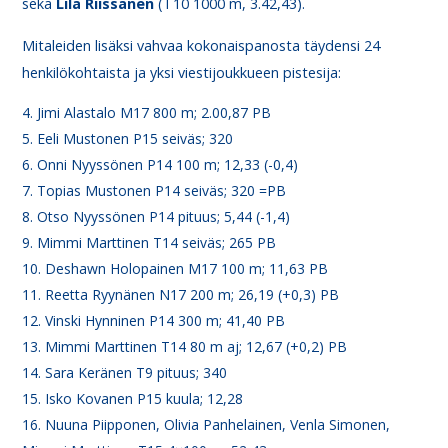
sekä
Lila Riissanen
(T10 1000 m, 3.42,43).
Mitaleiden lisäksi vahvaa kokonaispanosta täydensi 24
henkilökohtaista ja yksi viestijoukkueen pistesija:
Jimi Alastalo M17 800 m; 2.00,87 PB
Eeli Mustonen P15 seiväs; 320
Onni Nyyssönen P14 100 m; 12,33 (-0,4)
Topias Mustonen P14 seiväs; 320 =PB
Otso Nyyssönen P14 pituus; 5,44 (-1,4)
Mimmi Marttinen T14 seiväs; 265 PB
Deshawn Holopainen M17 100 m; 11,63 PB
Reetta Ryynänen N17 200 m; 26,19 (+0,3) PB
Vinski Hynninen P14 300 m; 41,40 PB
Mimmi Marttinen T14 80 m aj; 12,67 (+0,2) PB
Sara Keränen T9 pituus; 340
Isko Kovanen P15 kuula; 12,28
Nuuna Piipponen, Olivia Panhelainen, Venla Simonen,