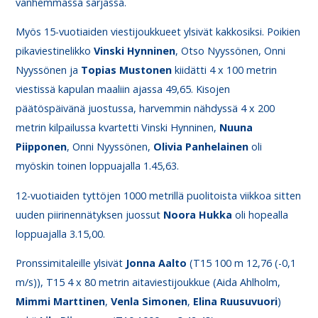
vanhemmassa sarjassa.
Myös 15-vuotiaiden viestijoukkueet ylsivät kakkosiksi. Poikien
pikaviestinelikko
Vinski Hynninen
, Otso Nyyssönen, Onni
Nyyssönen ja
Topias Mustonen
kiidätti 4 x 100 metrin
viestissä kapulan maaliin ajassa 49,65. Kisojen
päätöspäivänä juostussa, harvemmin nähdyssä 4 x 200
metrin kilpailussa kvartetti Vinski Hynninen,
Nuuna
Piipponen
, Onni Nyyssönen,
Olivia Panhelainen
oli
myöskin toinen loppuajalla 1.45,63.
12-vuotiaiden tyttöjen 1000 metrillä puolitoista viikkoa sitten
uuden piirinennätyksen juossut
Noora Hukka
oli hopealla
loppuajalla 3.15,00.
Pronssimitaleille ylsivät
Jonna Aalto
(T15 100 m 12,76 (-0,1
m/s)), T15 4 x 80 metrin aitaviestijoukkue (Aida Ahlholm,
Mimmi Marttinen
,
Venla Simonen
,
Elina Ruusuvuori
)