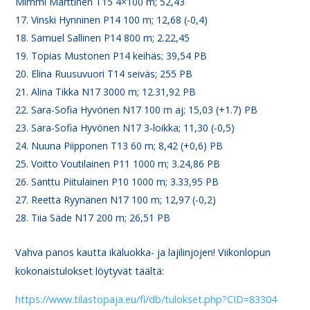
Mimmi Marttinen T15 4×100 m; 52,43
Vinski Hynninen P14 100 m; 12,68 (-0,4)
Samuel Sallinen P14 800 m; 2.22,45
Topias Mustonen P14 keihäs; 39,54 PB
Elina Ruusuvuori T14 seiväs; 255 PB
Alina Tikka N17 3000 m; 12.31,92 PB
Sara-Sofia Hyvönen N17 100 m aj; 15,03 (+1.7) PB
Sara-Sofia Hyvönen N17 3-loikka; 11,30 (-0,5)
Nuuna Piipponen T13 60 m; 8,42 (+0,6) PB
Voitto Voutilainen P11 1000 m; 3.24,86 PB
Santtu Piitulainen P10 1000 m; 3.33,95 PB
Reetta Ryynänen N17 100 m; 12,97 (-0,2)
Tiia Säde N17 200 m; 26,51 PB
Vahva panos kautta ikäluokka- ja lajilinjojen! Viikonlopun
kokonaistulokset löytyvät täältä:
https://www.tilastopaja.eu/fi/db/tulokset.php?CID=83304