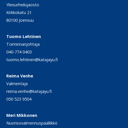
Yleisurheilujaosto
Kirkkokatu 21
80100 Joensuu
Tuomo Lehtinen
Toiminnanjohtaja
040-774 0403
tuomo.lehtinen@katajayu.fi
Reima Venhe
Valmentaja
reima.venhe@katajayu.fi
050 523 9504
Meri Mikkonen
Nuorisovalmennuspäällikkö