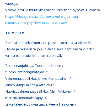
vuoroja.
Vakiovuorot ja muut yksittäiset varaukset löytyvät Tilavasta
https://tilavajoensuu.fi/onlinekalenteri/joensuu-
liikunta/guest.php?kt=tila%2C4848&av=
TOIMISTO:
Toimiston henkilökunta on poissa toimistolta viikon 52.
Hyvää ja rauhallista joulun aikaa sekä riemukasta vuoden
vaihtumista toivottaa toimiston väki!
Toiminnanjohtaja: Tuomo Lehtinen /
tuomo.lehtinen@katajayu.fi
Valmennuspäällikkö: Jarkko Kumpulainen /
jarkko.kumpulainen@katajayu.fi
Nuorisovalmennuspäällikkö: Meri Mikkonen /
meri.mikkonen@katajayu.fi
Liikuntaleikkikouluvastaava: Veera Heinonen /