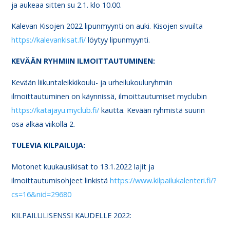
ja aukeaa sitten su 2.1. klo 10.00.
Kalevan Kisojen 2022 lipunmyynti on auki. Kisojen sivuilta
https://kalevankisat.fi/
löytyy lipunmyynti.
KEVÄÄN RYHMIIN ILMOITTAUTUMINEN:
Kevään liikuntaleikkikoulu- ja urheilukouluryhmiin
ilmoittautuminen on käynnissä, ilmoittautumiset myclubin
https://katajayu.myclub.fi/
kautta. Kevään ryhmistä suurin
osa alkaa viikolla 2.
TULEVIA KILPAILUJA:
Motonet kuukausikisat to 13.1.2022 lajit ja
ilmoittautumisohjeet linkistä
https://www.kilpailukalenteri.fi/?
cs=16&nid=29680
KILPAILULISENSSI KAUDELLE 2022: