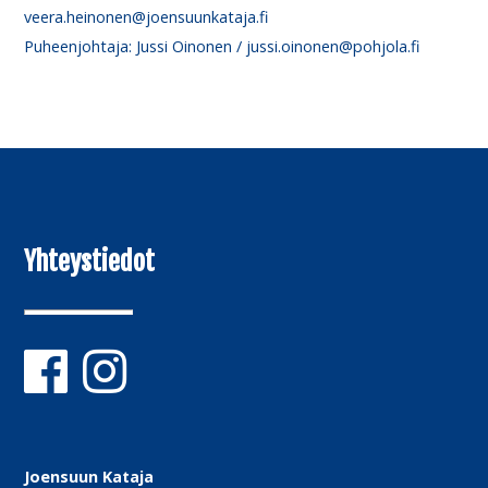
veera.heinonen@joensuunkataja.fi
Puheenjohtaja: Jussi Oinonen / jussi.oinonen@pohjola.fi
Yhteystiedot
Joensuun Kataja