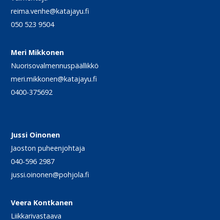
reima.venhe@katajayu.fi
050 523 9504
Meri Mikkonen
Nuorisovalmennuspäällikkö
meri.mikkonen@katajayu.fi
0400-375692
Jussi Oinonen
Jaoston puheenjohtaja
040-596 2987
jussi.oinonen@pohjola.fi
Veera Kontkanen
Liikkarivastaava