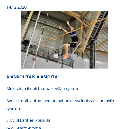
14.12.2020
AJANKOHTAISIA ASIOITA:
Muistakaa ilmoittautua kevään ryhmiin!
Avoin ilmoittautuminen on nyt auki myclubissa seuraaviin
ryhmiin.
3-5v liikkarit eri kouluilla
6-7v Startti-ryhmä