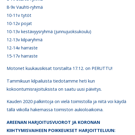
8-9v Vauhti-ryhmä
10-11v tytöt
10-12v pojat
10-13v kestävyysryhmä (junnujuoksukoulu)
12-13v kilparyhmä
12-14v harraste
15-17v harraste
Motonet kuukausikisat torstailta 17.12. on PERUTTU!
Tammikuun kilpailuista tiedotamme heti kun
kokoontumisrajoituksista on saatu uusi päivitys.
Kauden 2020 palkintoja on vielä toimistolla ja niitä voi käydä
tällä viikolla hakemassa toimiston aukioloaikoina.
AREENAN HARJOITUSVUOROT JA KORONAN
KIIHTYMISVAIHEEN POIKKEUKSET HARJOITTELUUN: