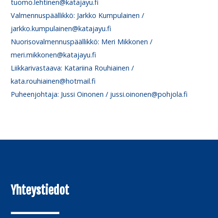
tuomo.lehtinen@katajayu.fi
Valmennuspäällikkö: Jarkko Kumpulainen /
jarkko.kumpulainen@katajayu.fi
Nuorisovalmennuspäällikkö: Meri Mikkonen /
meri.mikkonen@katajayu.fi
Liikkarivastaava: Katariina Rouhiainen /
kata.rouhiainen@hotmail.fi
Puheenjohtaja: Jussi Oinonen / jussi.oinonen@pohjola.fi
Yhteystiedot