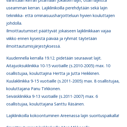
vähintään kerran pitämään jokaisen lajin, osan lajeista
useamman kerran. Lajiklinikoilla perehdytään sekä lajin
tekniikka- että ominaisuusharjoitteluun hyvien kouluttajien
johdolla.
Ilmoittautumiset päättyvät jokaiseen lajiklinikkaan vajaa
viikko ennen kyseistä päivää ja ryhmät täytetään
ilmoittautumisjärjestyksessä.
Kuudennella kerralla 19.12. pidetään seuraavat lajit.
Aitajuoksuklinikka 10-15 vuotiaille (s.2010-2005) max. 10
osallistujaa, kouluttajina Hertta ja Jutta Heikkinen.
Kuulaklinikka 9-15 vuotiaille (s.2011-2005) max. 8 osallistujaa,
kouluttajana Panu Tirkkonen.
Seiväsklinikka 9-13 vuotiaille (s.2011-2007) max. 6
osallistujaa, kouluttajana Santtu Räsänen.
Lajiklinikoilla kokoontuminen Areenassa lajin suorituspaikalla!