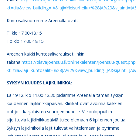
kt=tila&view_building=JA&laji=Yleisurheilu+%28JA%29&sijainti=J
Kuntosalivuoromme Areenalla ovat:
Ti klo 17.00-18.15
To klo 17.00-18.15
Areenan kaikki kuntosalivaraukset linkin
takana
https://tilavajoensuu.fi/onlinekalenteri/joensuu/guest.php
kt=tila&laji=Kuntosalit+%28JA%29&view_building=JA&sijainti=JA
SYKSYN KUUDES LAJIKLINIKKA:
La 19.12. klo 11.00-12.30 pidämme Areenalla tämän syksyn
kuudennen lajiklinikkapäivän. Klinikat ovat avoimia kaikkien
pohjois-karjalaisten seurojen nuorille. Viikonloppuihin
sijoittuvia lajiklinikkapäiviä tulee olemaan 6 kpl ennen joulua.
Syksyn lajiklinikoilla lajit tulevat vaihtelemaan ja pyrimme