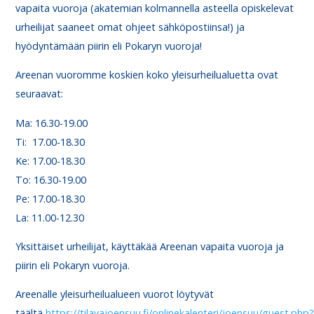
vapaita vuoroja (akatemian kolmannella asteella opiskelevat
urheilijat saaneet omat ohjeet sähköpostiinsa!) ja
hyödyntämään piirin eli Pokaryn vuoroja!
Areenan vuoromme koskien koko yleisurheilualuetta ovat
seuraavat:
Ma: 16.30-19.00
Ti: 17.00-18.30
Ke: 17.00-18.30
To: 16.30-19.00
Pe: 17.00-18.30
La: 11.00-12.30
Yksittäiset urheilijat, käyttäkää Areenan vapaita vuoroja ja
piirin eli Pokaryn vuoroja.
Areenalle yleisurheilualueen vuorot löytyvät
täältä
https://tilavajoensuu.fi/onlinekalenteri/joensuu/guest.php