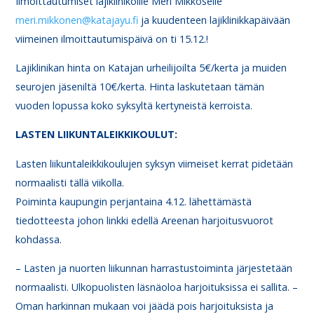
Ilmoittautumiset lajiklinikoille Meri Mikkoselle
meri.mikkonen@katajayu.fi
ja kuudenteen lajiklinikkapäivään
viimeinen ilmoittautumispäivä on ti 15.12.!
Lajiklinikan hinta on Katajan urheilijoilta 5€/kerta ja muiden
seurojen jäseniltä 10€/kerta. Hinta laskutetaan tämän
vuoden lopussa koko syksyltä kertyneistä kerroista.
LASTEN LIIKUNTALEIKKIKOULUT:
Lasten liikuntaleikkikoulujen syksyn viimeiset kerrat pidetään
normaalisti tällä viikolla.
Poiminta kaupungin perjantaina 4.12. lähettämästä
tiedotteesta johon linkki edellä Areenan harjoitusvuorot
kohdassa.
– Lasten ja nuorten liikunnan harrastustoiminta järjestetään
normaalisti. Ulkopuolisten läsnäoloa harjoituksissa ei sallita. –
Oman harkinnan mukaan voi jäädä pois harjoituksista ja