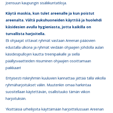
Joensuun kaupungin sisäliikuntatiloja.
Käytä maskia, kun tulet areenalle ja kun poistut
areenalta. Vältä pukuhuoneiden käyttöä ja huolehdi
käsidesien avulla hygieniasta, jotta kaikilla on
turvallista harjoitella.
Eli ohjaajat ottavat ryhmät vastaan Areenan pääovien
edustalla ulkona ja ryhmät viedään ohjaajien johdolla aulan
käsidesipullojen kautta treenipaikalle ja siellä
päällysvaatteiden riisuminen ohjaajien osoittamaan
paikkaan!
Erityisesti riskiryhmiin kuuluvien kannattaa jättää tällä viikolla
ryhmäharjoitukset väliin. Muutenkin omaa harkintaa
suositellaan käytettävän, osallistuuko tämän viikon
harjoituksiin.
Yksittäisiä urheilijoita käyttämään harjoittelussaan Areenan