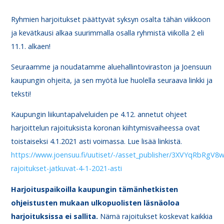
Ryhmien harjoitukset päättyvät syksyn osalta tähän viikkoon
ja kevätkausi alkaa suurimmalla osalla ryhmistä viikolla 2 eli
11.1. alkaen!
Seuraamme ja noudatamme aluehallintoviraston ja Joensuun
kaupungin ohjeita, ja sen myötä lue huolella seuraava linkki ja
teksti!
Kaupungin liikuntapalveluiden pe 4.12. annetut ohjeet
harjoittelun rajoituksista koronan kiihtymisvaiheessa ovat
toistaiseksi 4.1.2021 asti voimassa. Lue lisää linkistä.
https://www.joensuu.fi/uutiset/-/asset_publisher/3XVYqRbRgV8w/
rajoitukset-jatkuvat-4-1-2021-asti
Harjoituspaikoilla kaupungin tämänhetkisten
ohjeistusten mukaan ulkopuolisten läsnäoloa
harjoituksissa ei sallita.
Nämä rajoitukset koskevat kaikkia