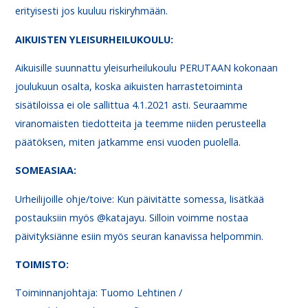
erityisesti jos kuuluu riskiryhmään.
AIKUISTEN YLEISURHEILUKOULU:
Aikuisille suunnattu yleisurheilukoulu PERUTAAN kokonaan
joulukuun osalta, koska aikuisten harrastetoiminta
sisätiloissa ei ole sallittua 4.1.2021 asti. Seuraamme
viranomaisten tiedotteita ja teemme niiden perusteella
päätöksen, miten jatkamme ensi vuoden puolella.
SOMEASIAA:
Urheilijoille ohje/toive: Kun päivitätte somessa, lisätkää
postauksiin myös @katajayu. Silloin voimme nostaa
päivityksiänne esiin myös seuran kanavissa helpommin.
TOIMISTO:
Toiminnanjohtaja: Tuomo Lehtinen /