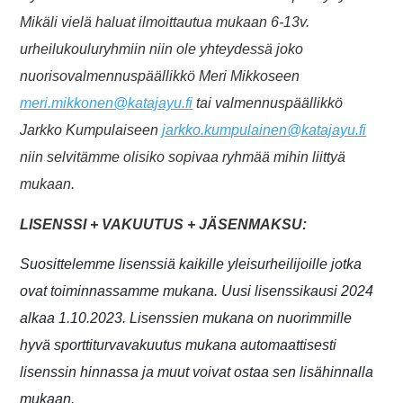
Mikäli vielä haluat ilmoittautua mukaan 6-13v.
urheilukouluryhmiin niin ole yhteydessä joko
nuorisovalmennuspäällikkö Meri Mikkoseen
meri.mikkonen@katajayu.fi
tai valmennuspäällikkö
Jarkko Kumpulaiseen
jarkko.kumpulainen@katajayu.fi
niin selvitämme olisiko sopivaa ryhmää mihin liittyä
mukaan.
LISENSSI + VAKUUTUS + JÄSENMAKSU:
Suosittelemme lisenssiä kaikille yleisurheilijoille jotka
ovat toiminnassamme mukana.
Uusi lisenssikausi 2024
alkaa 1.10.2023. Lisenssien mukana on nuorimmille
hyvä sporttiturvavakuutus mukana automaattisesti
lisenssin hinnassa ja muut voivat ostaa sen lisähinnalla
mukaan.