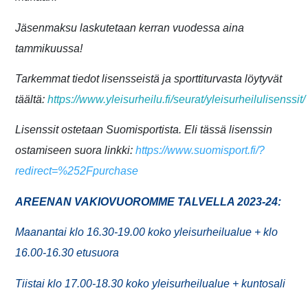
Jäsenmaksu laskutetaan kerran vuodessa aina
tammikuussa!
Tarkemmat tiedot lisensseistä ja sporttiturvasta löytyvät
täältä:
https://www.yleisurheilu.fi/seurat/yleisurheilulisenssit/
Lisenssit ostetaan Suomisportista. Eli tässä lisenssin
ostamiseen suora linkki:
https://www.suomisport.fi/?
redirect=%252Fpurchase
AREENAN VAKIOVUOROMME TALVELLA 2023-24:
Maanantai klo 16.30-19.00 koko yleisurheilualue + klo
16.00-16.30 etusuora
Tiistai klo 17.00-18.30 koko yleisurheilualue + kuntosali