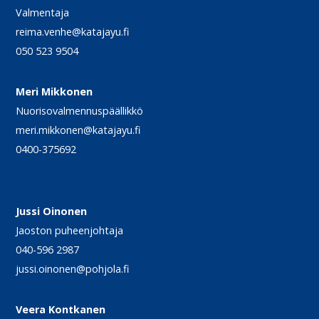
Valmentaja
reima.venhe@katajayu.fi
050 523 9504
Meri Mikkonen
Nuorisovalmennuspäällikkö
meri.mikkonen@katajayu.fi
0400-375692
Jussi Oinonen
Jaoston puheenjohtaja
040-596 2987
jussi.oinonen@pohjola.fi
Veera Kontkanen