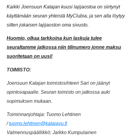
Kaikki Joensuun Katajan kuusi lajijaostoa on siirtynyt
käyttämään seuran yhteistä MyClubia, ja sen alta löytyy
sitten jokaisen lajijaoston oma sivusto.
Huomio, olkaa tarkkoina kun laskuja tulee
seuraltamme jatkossa niin tilinumero jonne maksu
suoritetaan on uusi!
TOIMISTO:
Joensuun Katajan toimistosihteeri Sari on jäänyt
opintovapaalle. Seuran toimisto on jatkossa auki
sopimuksen mukaan.
Toiminnanjohtaja: Tuomo Lehtinen
/
tuomo.lehtinen@katajayu.fi
Valmennuspäällikkö: Jarkko Kumpulainen