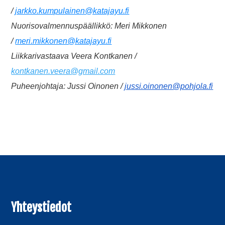
/
jarkko.kumpulainen@katajayu.fi
Nuorisovalmennuspäällikkö: Meri Mikkonen
/
meri.mikkonen@katajayu.fi
Liikkarivastaava Veera Kontkanen /
kontkanen.veera@gmail.com
Puheenjohtaja: Jussi Oinonen /
jussi.oinonen@pohjola.fi
Yhteystiedot