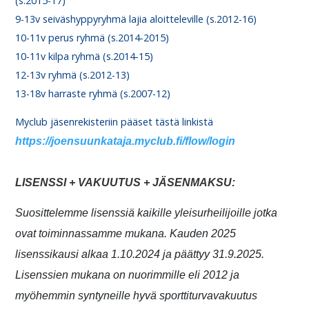
(s.2015-17)
9-13v seiväshyppyryhmä lajia aloitteleville (s.2012-16)
10-11v perus ryhmä (s.2014-2015)
10-11v kilpa ryhmä (s.2014-15)
12-13v ryhmä (s.2012-13)
13-18v harraste ryhmä (s.2007-12)
Myclub jäsenrekisteriin pääset tästä linkistä
https://joensuunkataja.myclub.fi/flow/login
LISENSSI + VAKUUTUS + JÄSENMAKSU:
Suosittelemme lisenssiä kaikille yleisurheilijoille jotka
ovat toiminnassamme mukana. Kauden
2025
lisenssikausi alkaa 1.10.2024 ja päättyy 31.9.2025.
Lisenssien mukana on nuorimmille eli 2012 ja
myöhemmin syntyneille hyvä sporttiturvavakuutus