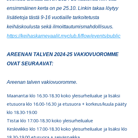
ensimmäinen kerta on pe 25.10. Linkin takaa löytyy
lisätietoja tästä 9-16 vuotiaille tarkoitetusta
keihäskoulusta sekä ilmoittautumismahdollisuus.
https://keihaskarnevaalit.myclub.fi/flow/events/public
AREENAN TALVEN 2024-25 VAKIOVUOROMME
OVAT SEURAAVAT:
Areenan talven vakiovuoromme.
Maanantai klo 16.30-18.30 koko yleisurheilualue ja lisäksi
etusuora klo 16.00-16.30 ja etusuora + korkeus/kuula pääty
klo 18.30-19.00
Tiistai klo 17.00-18.30 koko yleisurheilualue
Keskiviikko klo 17.00-18.30 koko yleisurheilualue ja lisäksi klo
18.30-19.00 etusuora + seiväspaikka