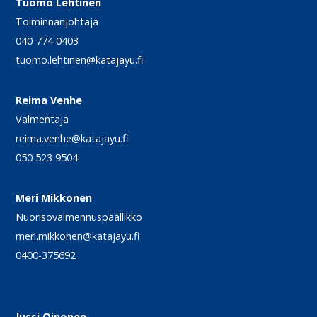
Tuomo Lehtinen
Toiminnanjohtaja
040-774 0403
tuomo.lehtinen@katajayu.fi
Reima Venhe
Valmentaja
reima.venhe@katajayu.fi
050 523 9504
Meri Mikkonen
Nuorisovalmennuspäällikkö
meri.mikkonen@katajayu.fi
0400-375692
Jussi Oinonen