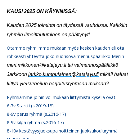
KAUSI 2025 ON KÄYNNISSÄ:
Kauden 2025 toiminta on täydessä vauhdissa. Kaikkiin
ryhmiin ilmoittautuminen on päättynyt!
Otamme ryhmiimme mukaan myös kesken kauden eli ota
rohkeasti yhteyttä joko nuorisovalmennuspäällikkö Meriin
meri.mikkonen@katajayu.fi
tai valmennuspäällikkö
Jarkkoon
jarkko.kumpulainen@katajayu.fi
mikäli haluat
liittyä yleisurheilun harjoitusryhmään mukaan?
Ryhmiämme joihin voi mukaan liittymistä kysellä ovat.
6-7v Startti (s.2019-18)
8-9v perus ryhmä (s.2016-17)
8-9v kilpa ryhmä (s.2016-17)
8-10v kestävyysjuoksupainoitteinen juoksukouluryhmä