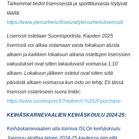
Tarkemmat tiedot lisensseistä ja sporttiturvasta löytyvät
täältä:
https://www.yleisurheilu.fi/seurat/yleisurheilulisenssit/
Lisenssit ostetaan Suomisportista. Kauden 2025
lisenssiä voi alkaa ostamaan vasta lokakuun alusta
alkaen ja kaikkien lokakuun aikana ostettujen lisenssien
vakuutukset ovat sitten takautuvasti voimassa 1.10
alkaen. Lokakuun jälkeen ostetut ovat sitten siitä
päivästä alkaen voimassa kun osto on tehty. Eli tässä
lisenssin ostamiseen suora linkki:
https://www.suomisport.fi/?redirect=%252Fpurchase
KEIHÄSKARNEVAALIEN KEIHÄSKOULU 2024-25:
Keihäskarnevaalien alla toimiva ISLOn keihäskoulu
Joensuu aloittaa talven 2024-25 kautensa niin että