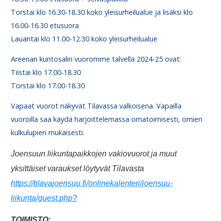
Torstai klo 16.30-18.30 koko yleisurheilualue ja lisäksi klo
16.00-16.30 etusuora
Lauantai klo 11.00-12.30 koko yleisurheilualue
Areenan kuntosalin vuoromme talvella 2024-25 ovat:
Tiistai klo 17.00-18.30
Torstai klo 17.00-18.30
Vapaat vuorot näkyvät Tilavassa valkoisena. Vapailla
vuoroilla saa käydä harjoittelemassa omatoimisesti, omien
kulkulupien mukaisesti.
Joensuun liikuntapaikkojen vakiovuorot ja muut
yksittäiset varaukset löytyvät Tilavasta
https://tilavajoensuu.fi/onlinekalenteri/joensuu-
liikunta/guest.php
?
TOIMISTO: