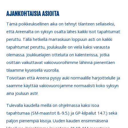
AJANKOHTAISIA ASIOITA
Tämä poikkeuksellinen aika on tehnyt tilanteen sellaiseksi,
että Areenalta on syksyn osalta lähes kaikki isot tapahtumat
peruttu. Tällä hetkellä marraskuun loppuun asti on kaikki
tapahtumat peruttu, joulukuulle on vielä kaksi varausta
olemassa. Joukkuelajien otteluita on kalenterissa, jotka
osittain vaikuttavat vakiovuoroihimme lähinnä pienentäen
tilaamme kyseisellä vuorolla.
Toivotaan että Areena pysyy auki normaalille harjoittelulle ja
saamme käyttää vakiovuorojamme normaalisti koko syksyn
aina jouluun asti!
Tulevalla kaudella meillä on ohjelmassa kaksi isoa
tapahtumaa (SM-maastot 8.-9.5.) ja GP-kilpailut 14.7.) sekä
paljon pienempiä kisoja. Uuden kauden ensimmäisenä