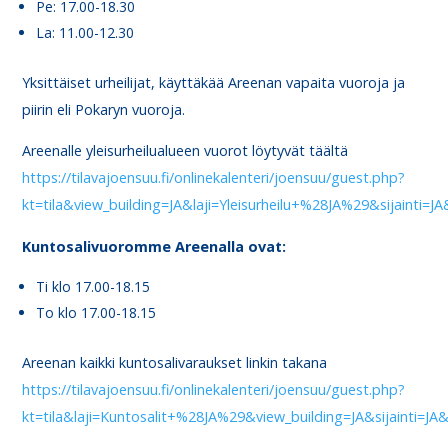
Pe: 17.00-18.30
La: 11.00-12.30
Yksittäiset urheilijat, käyttäkää Areenan vapaita vuoroja ja
piirin eli Pokaryn vuoroja.
Areenalle yleisurheilualueen vuorot löytyvät täältä
https://tilavajoensuu.fi/onlinekalenteri/joensuu/guest.php?
kt=tila&view_building=JA&laji=Yleisurheilu+%28JA%29&sijainti=J
Kuntosalivuoromme Areenalla ovat:
Ti klo 17.00-18.15
To klo 17.00-18.15
Areenan kaikki kuntosalivaraukset linkin takana
https://tilavajoensuu.fi/onlinekalenteri/joensuu/guest.php?
kt=tila&laji=Kuntosalit+%28JA%29&view_building=JA&sijainti=JA