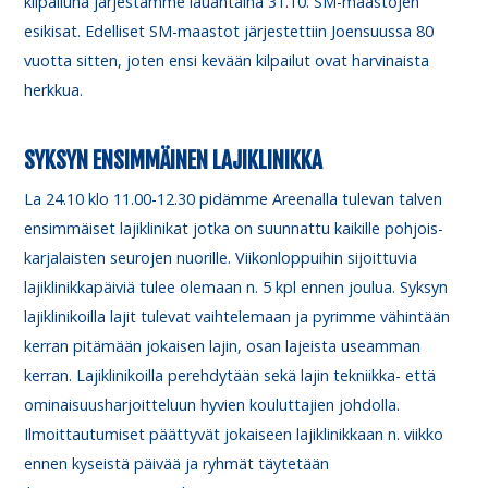
kilpailuna järjestämme lauantaina 31.10. SM-maastojen
esikisat. Edelliset SM-maastot järjestettiin Joensuussa 80
vuotta sitten, joten ensi kevään kilpailut ovat harvinaista
herkkua.
SYKSYN ENSIMMÄINEN LAJIKLINIKKA
La 24.10 klo 11.00-12.30 pidämme Areenalla tulevan talven
ensimmäiset lajiklinikat jotka on suunnattu kaikille pohjois-
karjalaisten seurojen nuorille. Viikonloppuihin sijoittuvia
lajiklinikkapäiviä tulee olemaan n. 5 kpl ennen joulua. Syksyn
lajiklinikoilla lajit tulevat vaihtelemaan ja pyrimme vähintään
kerran pitämään jokaisen lajin, osan lajeista useamman
kerran. Lajiklinikoilla perehdytään sekä lajin tekniikka- että
ominaisuusharjoitteluun hyvien kouluttajien johdolla.
Ilmoittautumiset päättyvät jokaiseen lajiklinikkaan n. viikko
ennen kyseistä päivää ja ryhmät täytetään