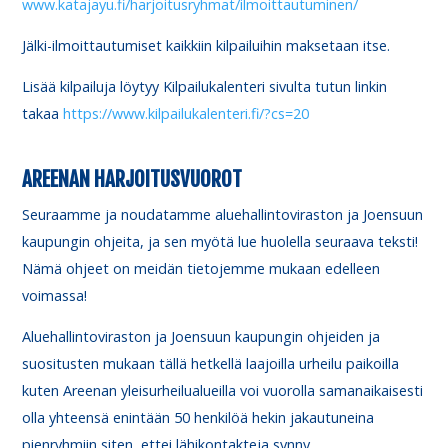
www.katajayu.fi/harjoitusryhmat/ilmoittautuminen/
Jälki-ilmoittautumiset kaikkiin kilpailuihin maksetaan itse.
Lisää kilpailuja löytyy Kilpailukalenteri sivulta tutun linkin
takaa
https://www.kilpailukalenteri.fi/?cs=20
AREENAN HARJOITUSVUOROT
Seuraamme ja noudatamme aluehallintoviraston ja Joensuun
kaupungin ohjeita, ja sen myötä lue huolella seuraava teksti!
Nämä ohjeet on meidän tietojemme mukaan edelleen
voimassa!
Aluehallintoviraston ja Joensuun kaupungin ohjeiden ja
suositusten mukaan tällä hetkellä laajoilla urheilu paikoilla
kuten Areenan yleisurheilualueilla voi vuorolla samanaikaisesti
olla yhteensä enintään 50 henkilöä hekin jakautuneina
pienryhmiin siten, ettei lähikontakteja synny.