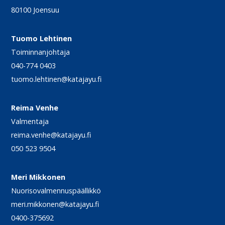
80100 Joensuu
Tuomo Lehtinen
Toiminnanjohtaja
040-774 0403
tuomo.lehtinen@katajayu.fi
Reima Venhe
Valmentaja
reima.venhe@katajayu.fi
050 523 9504
Meri Mikkonen
Nuorisovalmennuspäällikkö
meri.mikkonen@katajayu.fi
0400-375692