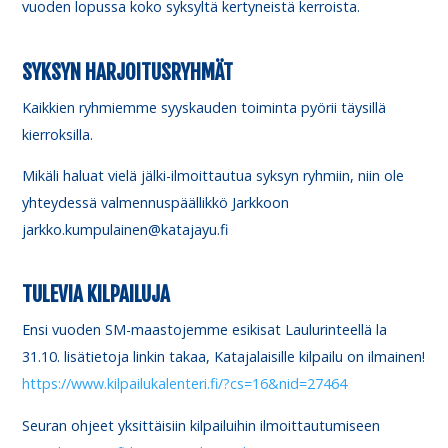
vuoden lopussa koko syksyltä kertyneistä kerroista.
SYKSYN HARJOITUSRYHMÄT
Kaikkien ryhmiemme syyskauden toiminta pyörii täysillä
kierroksilla.
Mikäli haluat vielä jälki-ilmoittautua syksyn ryhmiin, niin ole
yhteydessä valmennuspäällikkö Jarkkoon
jarkko.kumpulainen@katajayu.fi
TULEVIA KILPAILUJA
Ensi vuoden SM-maastojemme esikisat Laulurinteellä la
31.10. lisätietoja linkin takaa, Katajalaisille kilpailu on ilmainen!
https://www.kilpailukalenteri.fi/?cs=16&nid=27464
Seuran ohjeet yksittäisiin kilpailuihin ilmoittautumiseen