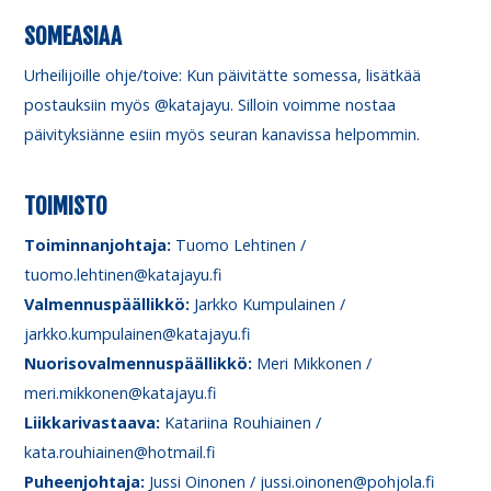
SOMEASIAA
Urheilijoille ohje/toive: Kun päivitätte somessa, lisätkää
postauksiin myös @katajayu. Silloin voimme nostaa
päivityksiänne esiin myös seuran kanavissa helpommin.
TOIMISTO
Toiminnanjohtaja:
Tuomo Lehtinen /
tuomo.lehtinen@katajayu.fi
Valmennuspäällikkö:
Jarkko Kumpulainen /
jarkko.kumpulainen@katajayu.fi
Nuorisovalmennuspäällikkö:
Meri Mikkonen /
meri.mikkonen@katajayu.fi
Liikkarivastaava:
Katariina Rouhiainen /
kata.rouhiainen@hotmail.fi
Puheenjohtaja:
Jussi Oinonen / jussi.oinonen@pohjola.fi