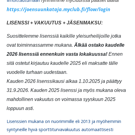
Ilmoittautumaan
ryhmiimme
myclubissa pääset täältä
https://joensuunkataja.myclub.fi/flow/login
LISENSSI + VAKUUTUS + JÄSENMAKSU:
Suosittelemme lisenssiä kaikille yleisurheilijoille jotka
ovat toiminnassamme mukana.
Älkää ostako kaudelle
2026 lisenssiä ennenkuin vasta lokakuussa!
Ennen
sitä ostetut kirjautuu kaudelle 2025 eli maksatte tälle
vuodelle turhaan uudestaan.
Kauden
2026 lisenssikausi alkaa 1.10.2025 ja päättyy
31.9.2026. Kauden 2025 lisenssi ja myös mukana oleva
mahdollinen vakuutus on voimassa syyskuun 2025
loppuun asti.
Lisenssien mukana on nuorimmille eli 2013 ja myöhemmin
syntyneille hyvä sporttiturvavakuutus automaattisesti