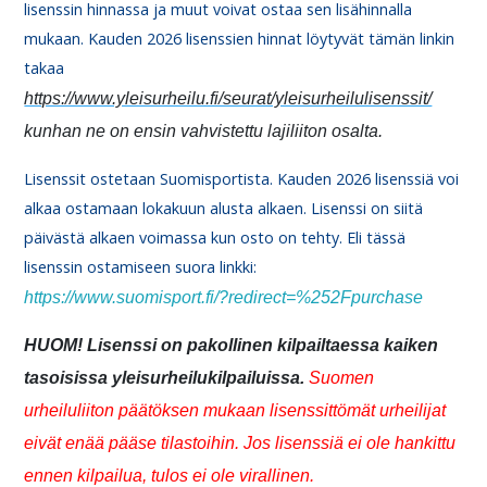
lisenssin hinnassa ja muut voivat ostaa sen lisähinnalla
mukaan. Kauden 2026 lisenssien hinnat löytyvät tämän linkin
takaa
https://www.yleisurheilu.fi/seurat/yleisurheilulisenssit/
kunhan ne on ensin vahvistettu lajiliiton osalta.
Lisenssit ostetaan Suomisportista. Kauden 2026 lisenssiä voi
alkaa ostamaan lokakuun alusta alkaen. Lisenssi on siitä
päivästä alkaen voimassa kun osto on tehty. Eli tässä
lisenssin ostamiseen suora linkki:
https://www.suomisport.fi/?redirect=%252Fpurchase
HUOM! Lisenssi on pakollinen kilpailtaessa kaiken
tasoisissa yleisurheilukilpailuissa.
Suomen
urheiluliiton päätöksen mukaan lisenssittömät urheilijat
eivät enää pääse tilastoihin. Jos lisenssiä ei ole hankittu
ennen kilpailua, tulos ei ole virallinen.