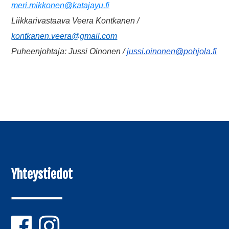
meri.mikkonen@katajayu.fi
Liikkarivastaava Veera Kontkanen /
kontkanen.veera@gmail.com
Puheenjohtaja: Jussi Oinonen /
jussi.oinonen@pohjola.fi
Yhteystiedot