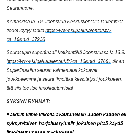
Seurahuone.
Keihäskisa la 6.9. Joensuun Keskuskentällä tarkemmat
tiedot löytyy täältä
https://www.kilpailukalenteri.fi/?
cs=16&nid=37938
Seuracupin superfinaali kotikentällä Joensuussa la 13.9.
https://www.kilpailukalenteri.fi/?cs=16&nid=37681
tähän
Superfinaaliin seuran valmentajat kokoavat
joukkueemme ja seura ilmoittaa keskitetysti joukkueen,
älä siis tee itse ilmoittautumista!
SYKSYN RYHMÄT:
Kaikkiin viime viikolla avautuneisiin uuden kauden
eli
syksyn/talven
harjoitusryhmiin jokaisen pitää käydä
ilmoittautumassa myclubissa!