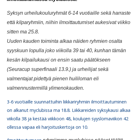
Syksyn urheilukouluryhmät 6-14 vuotiaille sekä harraste
että kilparyhmiin, niihin ilmoittautumiset aukesivat viikko
sitten ma 25.8.
Uuden kauden toiminta alkaa näiden ryhmien osalta
syyskuun lopulla joko viikolla 39 tai 40, kunhan tämän
kesän kilpailukausi on ensin saatu päätökseen
(Seuracup superfinaali 13.9.) ja urheilijat sekä
valmentajat pidettyä pienen huililoman eli
valmennustermillä ylimenokauden.
3-6 vuotiaille suunnattuihin liikkariryhmiin ilmoittautuminen
on alkanut myclubissa ma 18.8. Liikkareiden syksykausi alkaa
viikolla 38 ja kestää viikkoon 48, koulujen syyslomaviikon 42
ollessa vapaa eli harjoituskertoja on 10.