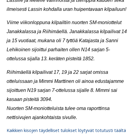
Lassille ja Metelle valinnoista ja tsemppiä kauden
sekä
ilmeisesti Lassin kohdalla uran
huipentavaan kilpailuun!
Viime viikonloppuna kilpailtiin nuorten SM-moniottelut
Janakkalassa ja Riihimäellä. Janakkalassa kilpailivat 14
ja 15 vuotiaat, mukana oli 7 tyttöä Katajasta ja Sanni
Lehikoinen sijoittui parhaiten ollen
N
14 sarjan 5-
ottelussa sijalla 13. keräten pisteitä 1852.
Riihimäellä kilpailivat 17, 19 ja 22 sarjat omissa
otteluissaan ja Mimmi Marttinen oli ainoa edustajamme
sijoittuen
N
19
sarjan
7-ottelussa sijalle 8. Mimmi sai
kasaan pisteitä 3094.
Nuorten SM-moniotteluista tulee oma raporttinsa
nettisivujen ajankohtaista sivulle.
Kaikkien kisojen täydelliset tulokset löytyvät totutusti täältä