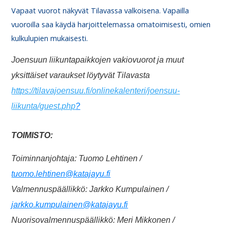
Vapaat vuorot näkyvät Tilavassa valkoisena. Vapailla
vuoroilla saa käydä harjoittelemassa omatoimisesti, omien
kulkulupien mukaisesti.
Joensuun liikuntapaikkojen vakiovuorot ja muut
yksittäiset varaukset löytyvät Tilavasta
https://tilavajoensuu.fi/onlinekalenteri/joensuu-
liikunta/guest.php
?
TOIMISTO:
Toiminnanjohtaja: Tuomo Lehtinen /
tuomo.lehtinen@katajayu.fi
Valmennuspäällikkö: Jarkko Kumpulainen /
jarkko.kumpulainen@katajayu.fi
Nuorisovalmennuspäällikkö: Meri Mikkonen /