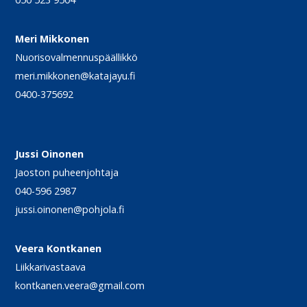
Meri Mikkonen
Nuorisovalmennuspäällikkö
meri.mikkonen@katajayu.fi
0400-375692
Jussi Oinonen
Jaoston puheenjohtaja
040-596 2987
jussi.oinonen@pohjola.fi
Veera Kontkanen
Liikkarivastaava
kontkanen.veera@gmail.com