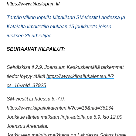
https://www.tilastopaja.fi/
Tämän viikon lopulla kilpaillaan SM-viestit Lahdessa ja
Katajalta ilmoitettiin mukaan 15 joukkuetta joissa
juoksee 35 urheilijaa.
SEURAAVAT KILPAILUT:
Seiväskisa ti 2.9. Joensuun Keskuskentällä tarkemmat
tiedot löytyy täältä
https://www.kilpailukalenteri.fi/?
cs=16&nid=37925
SM-viestit Lahdessa 6.-7.9.
https://www.kilpailukalenteri.fi/?cs=16&nid=36134
Joukkue lähtee matkaan linja-autolla pe 5.9. klo 12.00
Joensuu Areenalta.
Joukkueen majoituspaikkana on Lahdessa Sokos Hotel