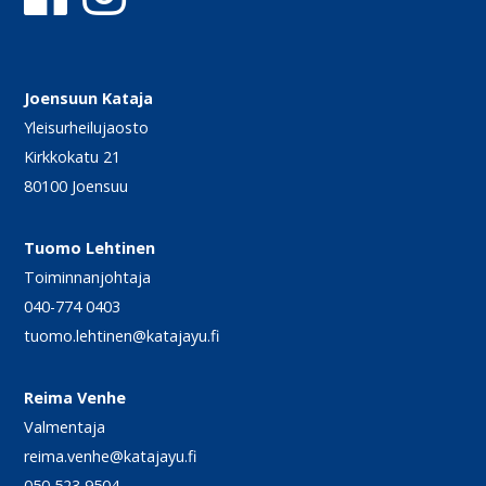
Joensuun Kataja
Yleisurheilujaosto
Kirkkokatu 21
80100 Joensuu
Tuomo Lehtinen
Toiminnanjohtaja
040-774 0403
tuomo.lehtinen@katajayu.fi
Reima Venhe
Valmentaja
reima.venhe@katajayu.fi
050 523 9504