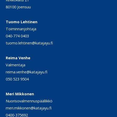
80100 Joensuu
Tuomo Lehtinen
Toiminnanjohtaja
040-774 0403
tuomo.lehtinen@katajayu.fi
Reima Venhe
Valmentaja
reima.venhe@katajayu.fi
050 523 9504
Meri Mikkonen
Nuorisovalmennuspäällikkö
meri.mikkonen@katajayu.fi
0400-375692