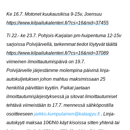
Ke 16.7. Motonet kuukausikisa 9-15v, Joensuu
https://www.kilpailukalenteri.fi/?cs=16&nid=37455
Ti 22.- ke 23.7. Pohjois-Karjalan pm-huipentuma 12-15v
sarjoissa Polvijärvellä, tarkemmat tiedot löytyvät täältä
https://www.kilpailukalenteri.fi/?cs=16&nid=37089
viimeinen ilmoittautumispäivä on 19.7.
Polvijärvelle järjestämme molempina päivinä linja-
autokuljetuksen johon mahtuu maksimissaan 25
henkilöä päivittäin kyytiin. Paikat jaetaan
ilmoittautumisjärjestyksessä ja sitovat ilmoittautumiset
tehtävä viimeistään to 17.7. mennessä sähköpostilla
osoitteeseen
jarkko.kumpulainen@kataajyu.fi
. Linja-
autokyyti maksaa 10€/hlö käyt kisoissa sitten yhtenä tai