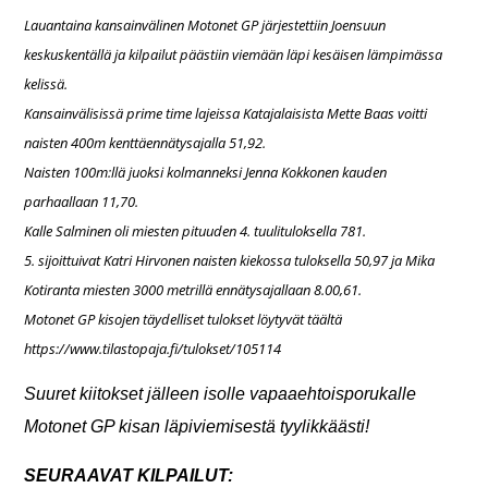
Lauantaina kansainvälinen Motonet GP järjestettiin Joensuun
keskuskentällä ja kilpailut päästiin viemään läpi kesäisen lämpimässa
kelissä.
Kansainvälisissä prime time lajeissa Katajalaisista Mette Baas voitti
naisten 400m kenttäennätysajalla 51,92.
Naisten 100m:llä juoksi kolmanneksi Jenna Kokkonen kauden
parhaallaan 11,70.
Kalle Salminen oli miesten pituuden 4. tuulituloksella 781.
5. sijoittuivat Katri Hirvonen naisten kiekossa tuloksella 50,97 ja Mika
Kotiranta miesten 3000 metrillä ennätysajallaan 8.00,61.
Motonet GP kisojen täydelliset tulokset löytyvät täältä
https://www.tilastopaja.fi/tulokset/105114
Suuret kiitokset jälleen isolle vapaaehtoisporukalle
Motonet GP kisan läpiviemisestä tyylikkäästi!
SEURAAVAT KILPAILUT: