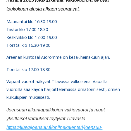
Kesällä 2025 Keskuskentän vakiovuoromme ovat
toukokuun alusta alkaen seuraavat.
Maanantai klo 16.30-19.00
Tiistai klo 17.00-18.30
Keskiviikko klo 17.00-19.00
Torstai klo 16.30-19.00
Areenan kuntosalivuoromme on kesä-,heinäkuun ajan.
Torstai klo 17.00-18.30
Vapaat vuorot näkyvät Tilavassa valkoisena. Vapailla
vuoroilla saa käydä harjoittelemassa omatoimisesti, omien
kulkulupien mukaisesti.
Joensuun liikuntapaikkojen vakiovuorot ja muut
yksittäiset varaukset löytyvät Tilavasta
https://tilavajoensuu.fi/onlinekalenteri/joensuu-