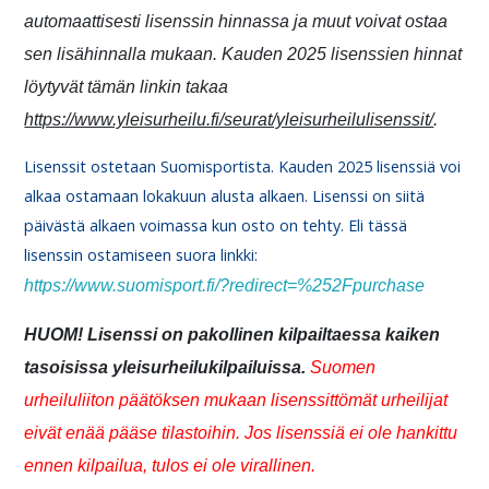
automaattisesti lisenssin hinnassa ja muut voivat ostaa
sen lisähinnalla mukaan. Kauden 2025 lisenssien hinnat
löytyvät tämän linkin takaa
https://www.yleisurheilu.fi/seurat/yleisurheilulisenssit/
.
Lisenssit ostetaan Suomisportista. Kauden 2025 lisenssiä voi
alkaa ostamaan lokakuun alusta alkaen. Lisenssi on siitä
päivästä alkaen voimassa kun osto on tehty. Eli tässä
lisenssin ostamiseen suora linkki:
https://www.suomisport.fi/?redirect=%252Fpurchase
HUOM! Lisenssi on pakollinen kilpailtaessa kaiken
tasoisissa yleisurheilukilpailuissa.
Suomen
urheiluliiton päätöksen mukaan lisenssittömät urheilijat
eivät enää pääse tilastoihin. Jos lisenssiä ei ole hankittu
ennen kilpailua, tulos ei ole virallinen.