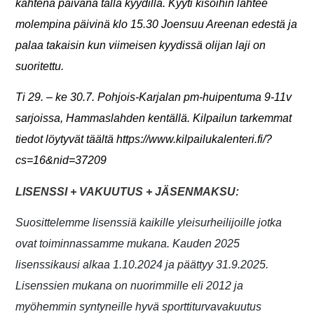
kahtena päivänä tällä kyydillä. Kyyti kisoihin lähtee
molempina päivinä klo 15.30 Joensuu Areenan edestä ja
palaa takaisin kun viimeisen kyydissä olijan laji on
suoritettu.
Ti 29. – ke 30.7. Pohjois-Karjalan pm-huipentuma 9-11v
sarjoissa, Hammaslahden kentällä. Kilpailun tarkemmat
tiedot löytyvät täältä
https://www.kilpailukalenteri.fi/?
cs=16&nid=37209
LISENSSI + VAKUUTUS + JÄSENMAKSU:
Suosittelemme lisenssiä kaikille yleisurheilijoille jotka
ovat toiminnassamme mukana. Kauden
2025
lisenssikausi alkaa 1.10.2024 ja päättyy 31.9.2025.
Lisenssien mukana on nuorimmille eli 2012 ja
myöhemmin syntyneille hyvä sporttiturvavakuutus