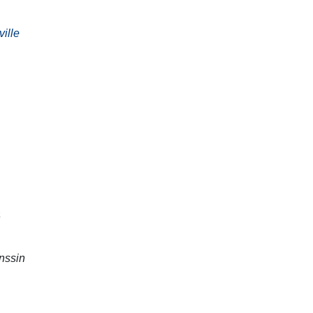
ville
a
nssin