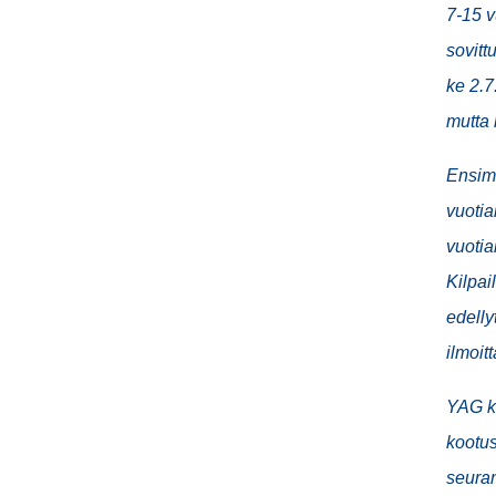
7-15 v
sovit
ke 2.7
mutta
Ensimm
vuoti
vuotia
Kilpai
edelly
ilmoit
YAG ki
kootus
seuran