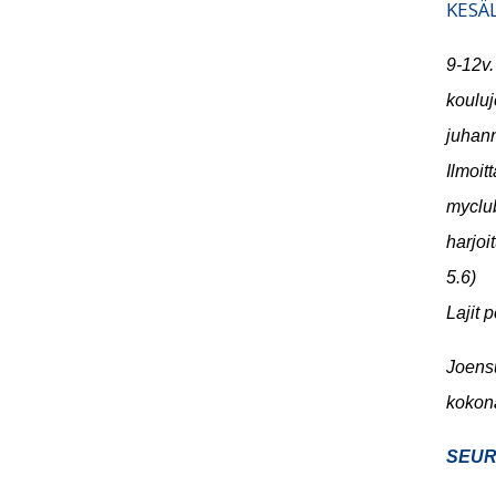
KESÄ
9-12v.
k
ouluj
juhann
Ilmoit
myclub
harjoi
5.6)
Lajit 
Joens
kokona
SEUR