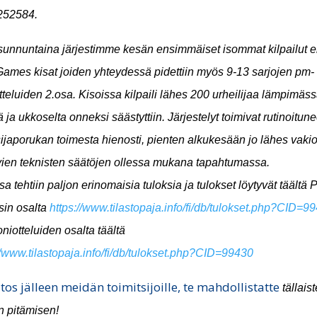
252584.
sunnuntaina järjestimme kesän ensimmäiset isommat kilpailut el
mes kisat joiden yhteydessä pidettiin myös 9-13 sarjojen pm-
teluiden 2.osa.
Kisoissa kilpaili lähes 200 urheilijaa lämpimäs
ä ja ukkoselta
onneksi
säästyttiin. Järjestelyt toimivat rutinoitun
sijaporukan toimesta hienosti, pien
ten
alkukesään jo lähes vaki
ien teknisten säätöjen
ollessa mukana tapahtumassa
.
sa tehtiin paljon erinomaisia tuloksia ja tulokset löytyvät täältä
in osalta
https://www.tilastopaja.info/fi/db/tulokset.php?CID=9
iotteluiden osalta täältä
//www.tilastopaja.info/fi/db/tulokset.php?CID=99430
iitos jälleen meidän toimitsijoille, te mahdollistatte
tällais
n pitämisen!