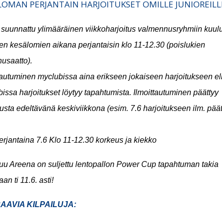
LOMAN PERJANTAIN HARJOITUKSET OMILLE JUNIOREILL
 suunnattu ylimääräinen viikkoharjoitus valmennusryhmiin kuulu
en kesälomien aikana perjantaisin klo 11-12.30 (poislukien
usaatto).
tautuminen myclubissa aina erikseen jokaiseen harjoitukseen
el
issa harjoitukset löytyy tapahtumista
. Ilmoittautuminen päättyy
tusta edeltävänä keskiviikkona (esim. 7.6 harjoitukseen ilm. pää
perjantaina
7.6 Klo 11-12.30 korkeus ja kiekko
uu Areena on suljettu lentopallon Power Cup tapahtuman takia
an ti 11.6. asti!
AAVIA KILPAILUJA: