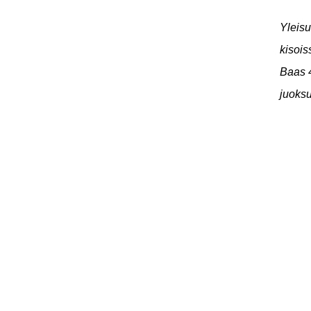
Yleisu
kisois
Baas 4
juoks