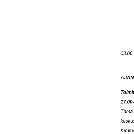
03
.0
6
AJAN
Toimi
17.00
Tämä a
keskus
Kimmo