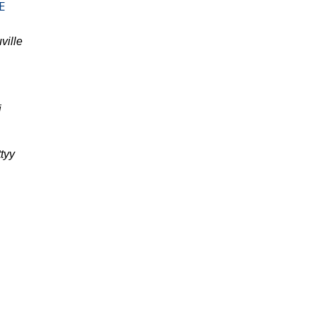
E
ville
i
ttyy