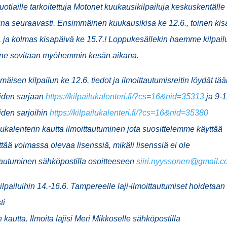
uotiaille tarkoitettuja
Motonet kuukausi
kilpailuja
k
eskuskentälle
tuna seuraavasti. Ensimmäinen
kuukausi
kisa ke 12.6., toinen ki
. ja kolmas kisapäivä ke 15.7.! Loppukesällekin haemme kilpail
 ne sovitaan myöhemmin kesän aikana.
äisen kilpailun ke 12.6. tiedot ja ilmoittautumisreitin löydät tää
aiden sarjaan
https://kilpailukalenteri.fi/?cs=16&nid=35313
ja 9-1
iden sarjoihin
https://kilpailukalenteri.fi/?cs=16&nid=35380
lukalenterin kautta ilmoittautuminen jota suosittelemme käyttää
ttää voimassa olevaa lisenssiä, mikäli lisenssiä ei ole
tautuminen sähköpostilla osoitteeseen
siiri.nyyssonen@gmail.
lpailuihin 14.-16.6. Tampereelle laji-ilmoittautumiset hoidetaan
ti
 kautta. Ilmoita lajisi Meri Mikkoselle sähköpostilla