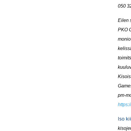
050 3
Eilen 
PKO Ga
moniot
keliss
toimit
kuuluv
Kisois
Games
pm-mon
https:
Iso k
kisoje