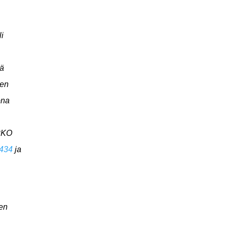
i
sä
een
ona
 PKO
9434
ja
ten