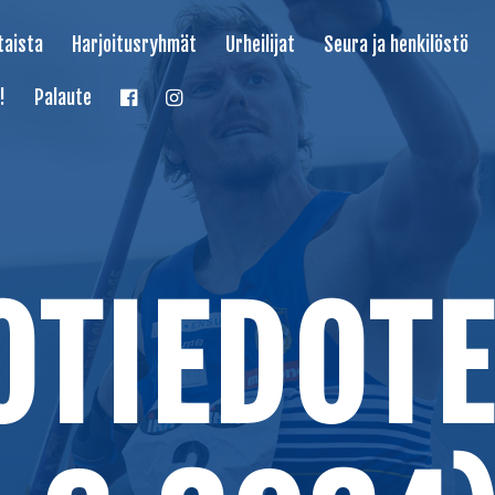
taista
Harjoitusryhmät
Urheilijat
Seura ja henkilöstö
!
Palaute
OTIEDOTE