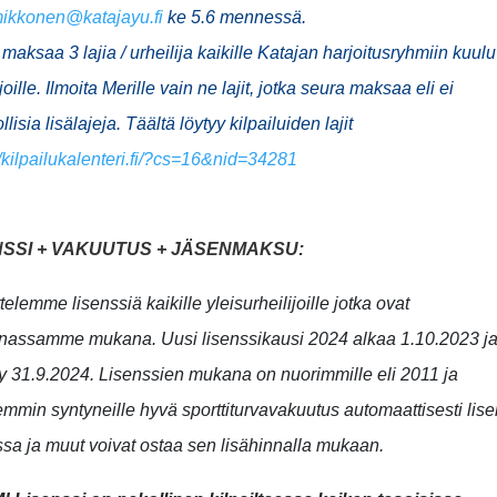
mikkonen@katajayu.fi
ke 5.6 mennessä.
maksaa 3 lajia / urheilija kaikille Katajan harjoitusryhmiin kuulu
joille. Ilmoita Merille vain ne lajit, jotka seura maksaa eli ei
lisia lisälajeja. Täältä löytyy kilpailuiden lajit
//kilpailukalenteri.fi/?cs=16&nid=34281
NSSI + VAKUUTUS + JÄSENMAKSU:
telemme lisenssiä kaikille yleisurheilijoille jotka ovat
nnassamme mukana.
Uusi lisenssikausi 2024 alkaa 1.10.2023 j
y 31.9.2024. Lisenssien mukana on nuorimmille eli 2011 ja
min syntyneille hyvä sporttiturvavakuutus automaattisesti lise
sa ja muut voivat ostaa sen lisähinnalla mukaan.