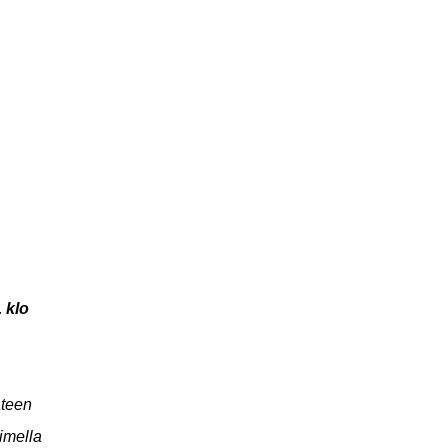
 klo
äteen
imella