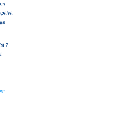
 on
sapäivä
uja
ltä 7
1
com