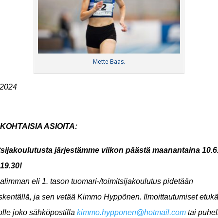
Mette Baas.
.2024
KOHTAISIA ASIOITA:
tsijakoulutusta järjestämme viikon päästä maanantaina 10.6.
-19.30!
limman eli 1. tason tuomari-/toimitsijakoulutus pidetään
kentällä, ja sen vetää Kimmo Hyppönen. Ilmoittautumiset etuk
lle joko sähköpostilla
kimmo.hypponen@hotmail.com
tai puhel