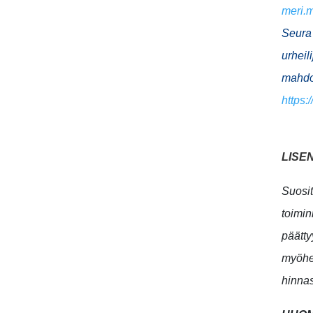
meri.
Seura 
urheili
mahdol
https:
LISE
Suosit
toimi
päätty
myöhem
hinnas