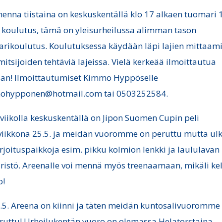
nna tiistaina on keskuskentällä klo 17 alkaen tuomari 
 koulutus, tämä on yleisurheilussa alimman tason
rikoulutus. Koulutuksessa käydään läpi lajien mittaam
imitsijoiden tehtäviä lajeissa. Vielä kerkeää ilmoittautua
n! Ilmoittautumiset Kimmo Hyppöselle
ohypponen@hotmail.com tai 0503252584.
 viikolla keskuskentällä on Jipon Suomen Cupin peli
viikkona 25.5. ja meidän vuoromme on peruttu mutta ul
rjoituspaikkoja esim. pikku kolmion lenkki ja laululavan
istö. Areenalle voi mennä myös treenaamaan, mikäli kel
o!
.5. Areena on kiinni ja täten meidän kuntosalivuoromme 
ruttu! Urheilukentän vuoro on olemassa Helatorstaina.