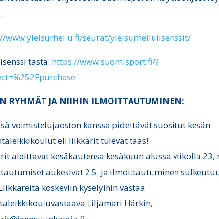
:
://www.yleisurheilu.fi/seurat/yleisurheilulisenssit/
lisenssi tästä:
https://www.suomisport.fi/?
rect=%252Fpurchase
N RYHMÄT JA NIIHIN ILMOITTAUTUMINEN:
sä voimistelujaoston kanssa pidettävät suositut kesän
taleikkikoulut eli liikkarit tulevat taas!
arit aloittavat kesäkautensa kesäkuun alussa viikolla 23, 
ttautumiset aukesivat 2.5. ja ilmoittautuminen sulkeutu
 Liikkareita koskeviin kyselyihin vastaa
ntaleikkikouluvastaava Liljamari Härkin,
arit@joensuunkataja.fi.