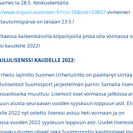
ames la 28.5. Keskuskentällä
://www.kilpailukalenteri.fi/?cs=16&nid=29807
viimeinen
ttautumispäivä on tänään 23.5.!
iltaessa kaikenikäisillä kilpailijoilla pitää olla voimassa 
ssi kaudelle 2022!
AILULISENSSI KAUDELLE 2022:
urheilu lajiliitto Suomen Urheiluliitto on päättänyt siirtää
ilulisenssit Suomisport järjestelmän pariin. Samalla lisen
ssaoloaika muuttuu. Lisenssit ovat voimassa jatkossa a
uun alusta seuraavan vuoden syyskuun loppuun asti. Eli
lle 2022 nyt ostettu lisenssi astuu heti voimaan ja on
ssa vuoden 2022 syyskuun loppuun asti. Uudet lisenssie
ssivakuutusten ohjeet sekä Suomisportin käyttöohjeet löy