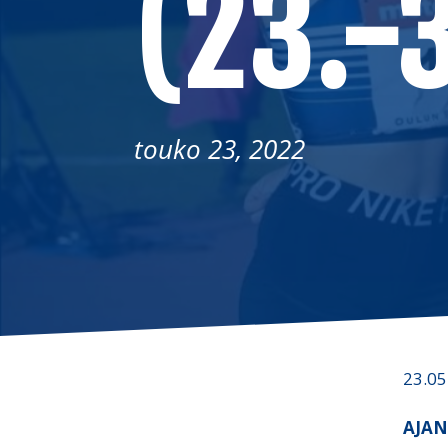
(23.-
touko 23, 2022
23.05
AJA