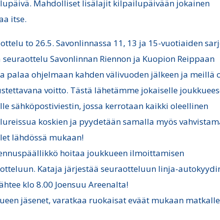
ilupäivä. Mahdolliset lisälajit kilpailupäivään jokainen
a itse.
ottelu to 26.5. Savonlinnassa 11, 13 ja 15-vuotiaiden sarj
seuraottelu Savonlinnan Riennon ja Kuopion Reippaan
a palaa ohjelmaan kahden välivuoden jälkeen ja meillä 
stettavana voitto. Tästä lähetämme jokaiselle joukkuee
ulle sähköpostiviestin, jossa kerrotaan kaikki oleellinen
ilureissua koskien ja pyydetään samalla myös vahvistam
olet lähdössä mukaan!
nnuspäällikkö hoitaa joukkueen ilmoittamisen
otteluun. Kataja järjestää seuraotteluun linja-autokyydi
lähtee klo 8.00 Joensuu Areenalta!
ueen jäsenet, varatkaa ruokaisat eväät mukaan matkalle