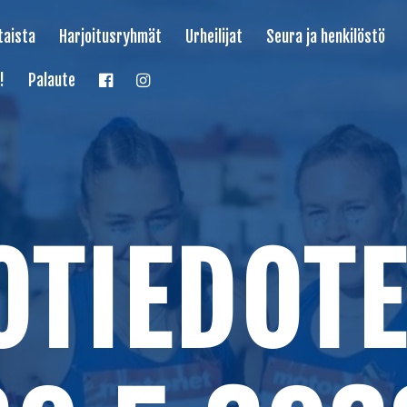
taista
Harjoitusryhmät
Urheilijat
Seura ja henkilöstö
!
Palaute
OTIEDOTE