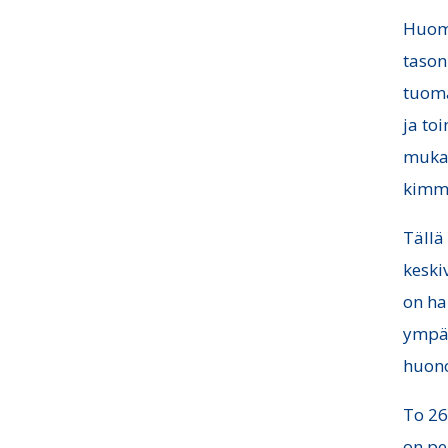
Huome
tason
tuoma
ja to
mukaa
kimm
Tällä
keski
on ha
ympär
huon
To 26
on pe