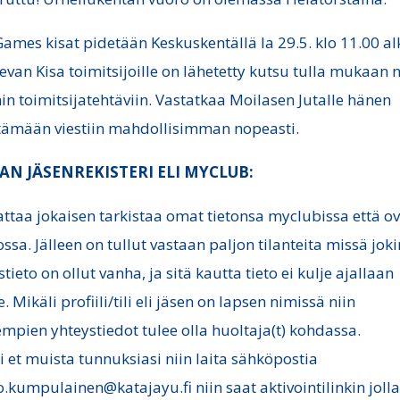
ames kisat pidetään Keskuskentällä la 29.5. klo 11.00 a
levan Kisa toimitsijoille on lähetetty kutsu tulla mukaan 
hin toimitsijatehtäviin. Vastatkaa Moilasen Jutalle hänen
tämään viestiin mahdollisimman nopeasti.
AN JÄSENREKISTERI ELI MYCLUB:
ttaa jokaisen tarkistaa omat tietonsa myclubissa että o
ssa. Jälleen on tullut vastaan paljon tilanteita missä joki
tieto on ollut vanha, ja sitä kautta tieto ei kulje ajallaan
e. Mikäli profiili/tili eli jäsen on lapsen nimissä niin
mpien yhteystiedot tulee olla huoltaja(t) kohdassa.
i et muista tunnuksiasi niin laita sähköpostia
o.kumpulainen@katajayu.fi niin saat aktivointilinkin joll