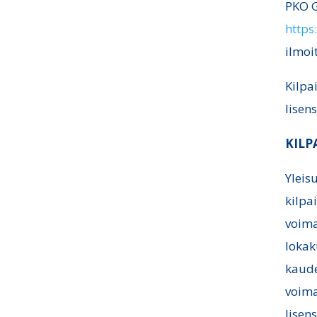
PKO G
https
ilmoi
Kilpa
lisen
KILP
Yleis
kilpa
voima
lokak
kaude
voima
lisen