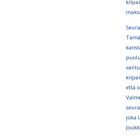
kilpa
maksa
Seura
Tämä 
kanss
puolu
valit
kilpa
että 
Valme
seura
joka 
Joukk