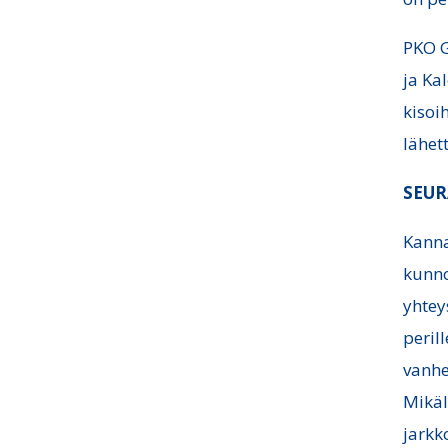
PKO G
ja Ka
kisoi
lähet
SEUR
Kanna
kunno
yhteys
perill
vanhe
Mikäl
jarkk