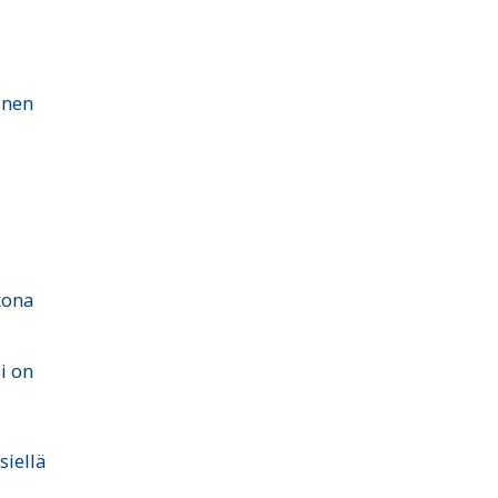
1
inen
kona
i on
siellä