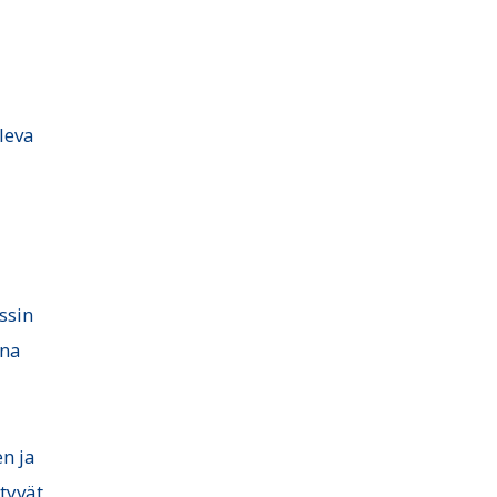
oleva
ssin
ina
n ja
tyvät