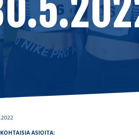
30.5.202
.2022
NKO
HTAISIA ASIOITA
: