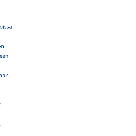
oissa.
on
seen
aan,
n,
.