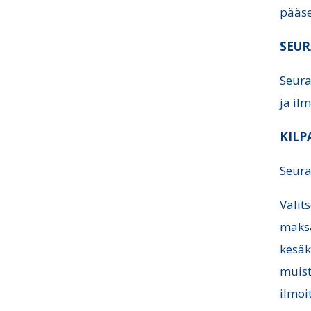
pääse
SEUR
Seura
ja il
KILP
Seura
Valit
maksa
kesäk
muist
ilmoi