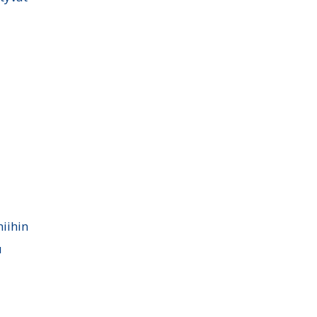
niihin
u