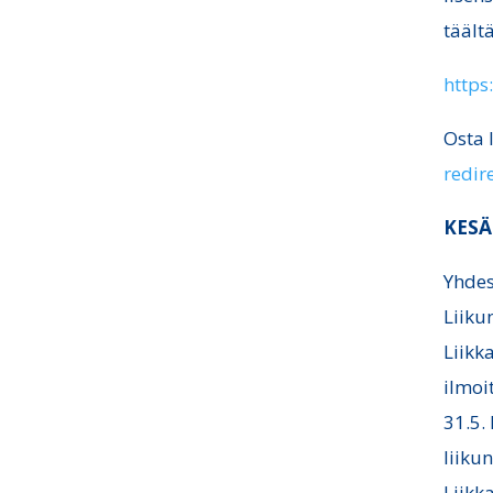
täältä
https
Osta 
redi
KE
SÄ
Yhdes
Liikun
Liikk
ilmoi
31.5.
liiku
Liikk