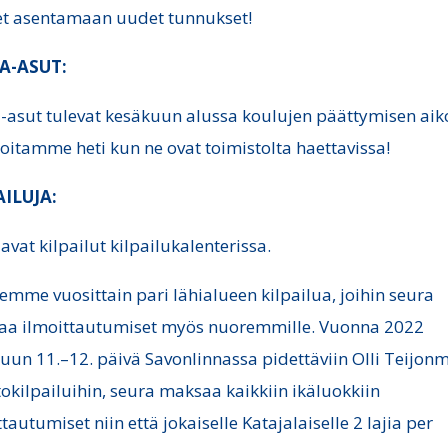
t asentamaan uudet tunnukset!
A-ASUT:
-asut tulevat kesäkuun alussa koulujen päättymisen aik
moitamme heti kun ne ovat toimistolta haettavissa!
AILUJA:
avat kilpailut kilpailukalenterissa.
semme vuosittain pari lähialueen kilpailua, joihin seura
a ilmoittautumiset myös nuoremmille. Vuonna 2022
uun 11.–12. päivä Savonlinnassa pidettäviin Olli Teijon
okilpailuihin, seura maksaa kaikkiin ikäluokkiin
ttautumiset niin että jokaiselle Katajalaiselle 2 lajia per