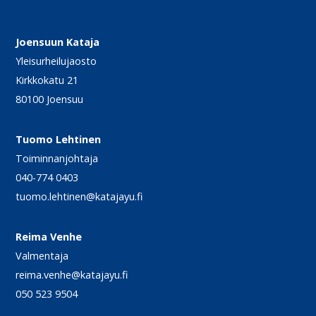
Joensuun Kataja
Yleisurheilujaosto
Kirkkokatu 21
80100 Joensuu
Tuomo Lehtinen
Toiminnanjohtaja
040-774 0403
tuomo.lehtinen@katajayu.fi
Reima Venhe
Valmentaja
reima.venhe@katajayu.fi
050 523 9504