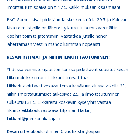
ilmoittautumispäivä on ti 17.5. Kaikki mukaan kisaamaan!
PKO Games kisat pidetään Keskuskentällä la 29.5. ja Kalevan
Kisa toimitsijoille on lähetetty kutsu tulla mukaan näihin
kisoihin toimitsijatehtäviin. Vastatkaa Jutalle hänen
lähettämään viestiin mahdollisimman nopeasti.
KE
SÄN RYHMÄT JA NIIHIN ILMOITTAUTUMINEN:
Yhdessä voimistelujaoston kanssa pidettävät suositut kesän
Liikuntaleikkikoulut eli liikkarit tulevat taas!
Liikkarit aloittavat kesäkautensa kesäkuun alussa viikolla 23,
niihin ilmoittautumiset aukesivat 2.5. ja ilmoittautuminen
sulkeutuu 31.5. Liikkareita koskeviin kyselyihin vastaa
liikuntaleikkikouluvastaava Liljamari Härkin,
Liikkarit@joensuunkataja.fi.
Kesän urheilukouluryhmien 6 vuotiaista ylöspäin