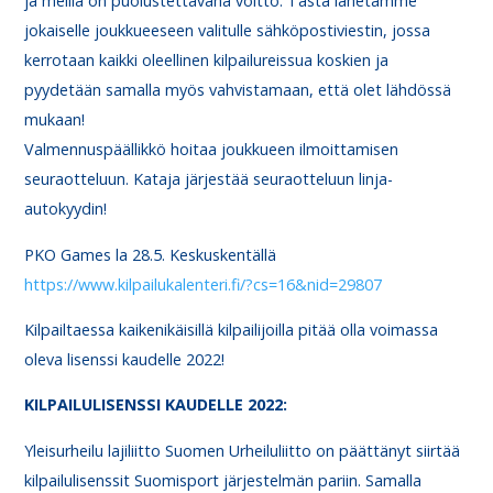
ja meillä on puolustettavana voitto. Tästä lähetämme
jokaiselle joukkueeseen valitulle sähköpostiviestin, jossa
kerrotaan kaikki oleellinen kilpailureissua koskien ja
pyydetään samalla myös vahvistamaan, että olet lähdössä
mukaan!
Valmennuspäällikkö hoitaa joukkueen ilmoittamisen
seuraotteluun. Kataja järjestää seuraotteluun linja-
autokyydin!
PKO Games la 28.5. Keskuskentällä
https://www.kilpailukalenteri.fi/?cs=16&nid=29807
Kilpailtaessa kaikenikäisillä kilpailijoilla pitää olla voimassa
oleva lisenssi kaudelle 2022!
KILPAILULISENSSI KAUDELLE 2022:
Yleisurheilu lajiliitto Suomen Urheiluliitto on päättänyt siirtää
kilpailulisenssit Suomisport järjestelmän pariin. Samalla