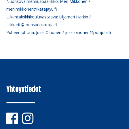
Nuorisovalmennuspäällikkö: Meri Mikkonen /
meri.mikkonen@katajayu.fi
Liikuntaleikkikouluvastaava: Liljamari Härkin /
Liikkarit@joensuunkataja.fi
Puheenjohtaja: Jussi Oinonen / jussi.oinonen@pohjola.fi
Yhteystiedot