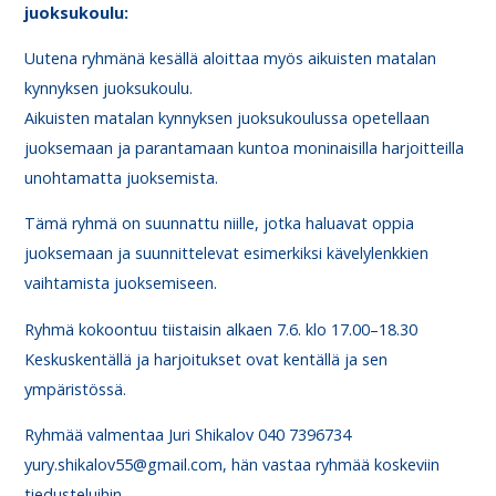
juoksukoulu:
Uutena ryhmänä kesällä aloittaa myös aikuisten matalan
kynnyksen juoksukoulu.
Aikuisten matalan kynnyksen juoksukoulussa opetellaan
juoksemaan ja parantamaan kuntoa moninaisilla harjoitteilla
unohtamatta juoksemista.
Tämä ryhmä on suunnattu niille, jotka haluavat oppia
juoksemaan ja suunnittelevat esimerkiksi kävelylenkkien
vaihtamista juoksemiseen.
Ryhmä kokoontuu tiistaisin alkaen 7.6. klo 17.00–18.30
Keskuskentällä ja harjoitukset ovat kentällä ja sen
ympäristössä.
Ryhmää valmentaa Juri Shikalov 040 7396734
yury.shikalov55@gmail.com, hän vastaa ryhmää koskeviin
tiedusteluihin.