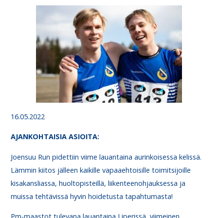
16.05.2022
AJANKO
HTAISIA ASIOITA
:
Joensuu Run pidettiin viime lauantaina aurinkoisessa kelissä.
Lämmin kiitos jälleen kaikille vapaaehtoisille toimitsijoille
kisakansliassa, huoltopisteillä, liikenteenohjauksessa ja
muissa tehtävissä hyvin hoidetusta tapahtumasta!
Pm-maastot tulevana lauantaina Liperissä, viimeinen