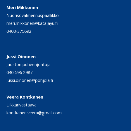
Meri Mikkonen
Nuorisovalmennuspäällikkö
meri.mikkonen@katajayu.fi
0400-375692
Jussi Oinonen
Jaoston puheenjohtaja
040-596 2987
jussi.oinonen@pohjola.fi
Veera Kontkanen
Liikkarivastaava
kontkanen.veera@gmail.com