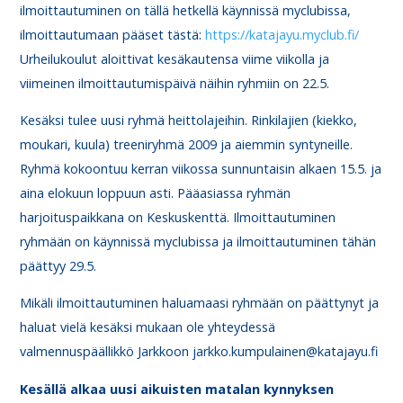
ilmoittautuminen on tällä hetkellä käynnissä myclubissa,
ilmoittautumaan pääset tästä:
https://katajayu.myclub.fi/
Urheilukoulut aloittivat kesäkautensa viime viikolla ja
viimeinen ilmoittautumispäivä näihin ryhmiin on 22.5.
Kesäksi tulee uusi ryhmä heittolajeihin. Rinkilajien (kiekko,
moukari, kuula) treeniryhmä 2009 ja aiemmin syntyneille.
Ryhmä kokoontuu kerran viikossa sunnuntaisin alkaen 15.5. ja
aina elokuun loppuun asti. Pääasiassa ryhmän
harjoituspaikkana on Keskuskenttä. Ilmoittautuminen
ryhmään on käynnissä myclubissa ja ilmoittautuminen tähän
päättyy 29.5.
Mikäli ilmoittautuminen haluamaasi ryhmään on päättynyt ja
haluat vielä kesäksi mukaan ole yhteydessä
valmennuspäällikkö Jarkkoon jarkko.kumpulainen@katajayu.fi
Kesällä alkaa uusi aikuisten matalan kynnyksen