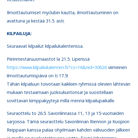
Ilmoittautumiset myclubin kautta, ilmoittautuminen on
avattuna ja kestää 31.5. asti.
KILPAILUJA:
Seuraavat kilpailut kilpailukalenterissa.
Piirinmestaruusmaastot la 21.5. Liperissä
https://www.kilpailukalenteri.fi/?cs=16&nid=30626
viimeinen
ilmoittautumispäivä on ti 17.5!
Tähän kilpailuun toivotaan kaikkien ryhmissä olevien lähtevän
mukaan testaamaan juoksukuntonsa! Ja suositellaan
sovittavan kimppakyytejä millä mennä kilpailupaikalle.
Seuraottelu to 26.5. Savonlinnassa 11, 13 ja 15-vuotiaiden
sarjoissa. Tämä seuraottelu Savonlinnan Riennon ja Kuopion
Reippaan kanssa palaa ohjelmaan kahden välivuoden jälkeen