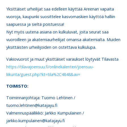
Yksittäiset urheilijat saa edelleen käyttää Areenan vapaita
vuoroja, kaupunki suosittelee kasvomaskien käyttöä halliin
saapuessa ja sieltä poistuessa!
Nyt myös uutena asiana on kulkuluvat, joita seurat saa
vuoroilleen ja akatemiaurheilijat omansa akatemialta. Muiden
yksittäisten urheilijoiden on ostettava kulkulupa.
Vakiovuorot ja muut yksittäiset varaukset löytyvät Tilavasta
https://tilavajoensuu.fi/onlinekalenteri/joensuu-
liikunta/guest.php?kt=tila%2C4848&av=
TOIMISTO:
Toiminnanjohtaja: Tuomo Lehtinen /
tuomo.lehtinen@katajayu.fi
Valmennuspäällikkö: Jarkko Kumpulainen /
jarkko.kumpulainen@katajayu.fi