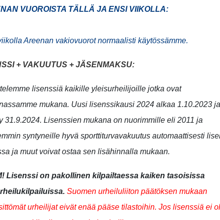
NAN VUOROISTA TÄLLÄ JA ENSI VIIKOLLA:
viikolla Areenan vakiovuorot normaalisti käytössämme.
NSSI + VAKUUTUS + JÄSENMAKSU:
telemme lisenssiä kaikille yleisurheilijoille jotka ovat
nnassamme mukana.
Uusi lisenssikausi 2024 alkaa 1.10.2023 j
y 31.9.2024. Lisenssien mukana on nuorimmille eli 2011 ja
min syntyneille hyvä sporttiturvavakuutus automaattisesti lise
sa ja muut voivat ostaa sen lisähinnalla mukaan.
 Lisenssi on pakollinen kilpailtaessa kaiken tasoisissa
rheilukilpailuissa.
Suomen urheiluliiton päätöksen mukaan
sittömät urheilijat eivät enää pääse tilastoihin. Jos lisenssiä ei o