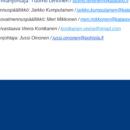
nnanjohtaja: Tuomo Lehtinen /
tuomo.lehtinen@katajayu.fi
nnuspäällikkö: Jarkko Kumpulainen /
jarkko.kumpulainen@kataj
sovalmennuspäällikkö: Meri Mikkonen /
meri.mikkonen@katajayu
arivastaava Veera Kontkanen /
kontkanen.veera@gmail.com
njohtaja: Jussi Oinonen /
jussi.oinonen@pohjola.fi