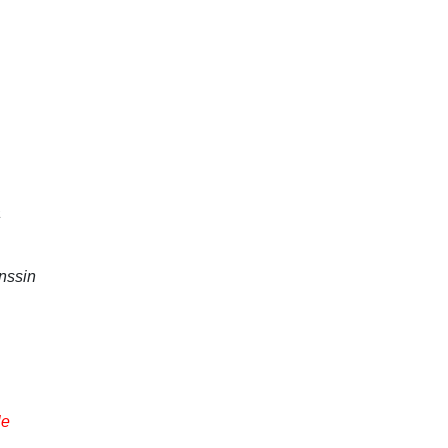
a
nssin
le