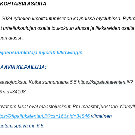
KOHTAISIA ASIOITA:
 2024 ryhmien ilmoittautumiset on käynnissä myclubissa.
Ryhm
t urheilukoulujen osalta toukokuun alussa ja liikkareiden osalta
uun alussa.
//joensuunkataja.myclub.fi/flow/login
AAVIA KILPAILUJA:
astojuoksut, Kotka sunnuntaina 5.5
https://kilpailukalenteri.fi/?
&nid=34198
vat pm-kisat ovat maastojuoksut. Pm-maastot juostaan Ylämylly
tps://kilpailukalenteri.fi/?cs=16&nid=34846
viimeinen
tautumispäivä ma 6.5.