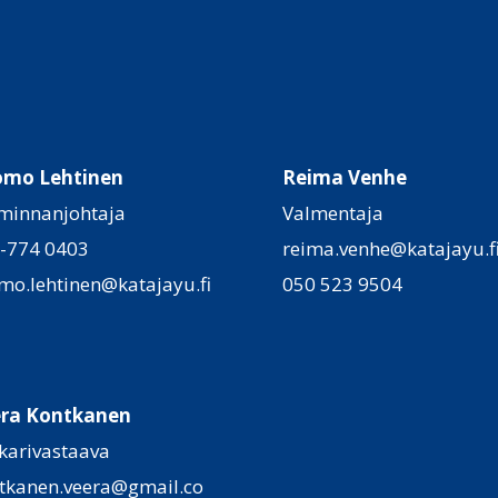
omo Lehtinen
Reima Venhe
minnanjohtaja
Valmentaja
-774 0403
reima.venhe@katajayu.f
mo.lehtinen@katajayu.fi
050 523 9504
ra Kontkanen
kkarivastaava
tkanen.veera@gmail.co