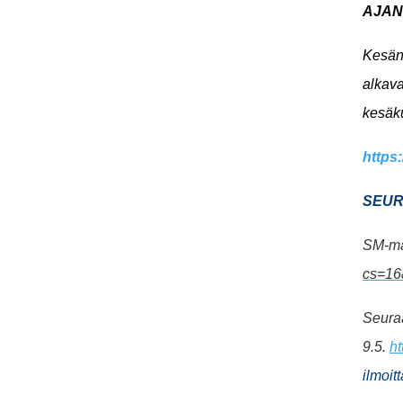
AJAN
Kesän
alkava
kesäk
https:
SEUR
SM-ma
cs=16
Seuraa
9.5.
ht
ilmoit