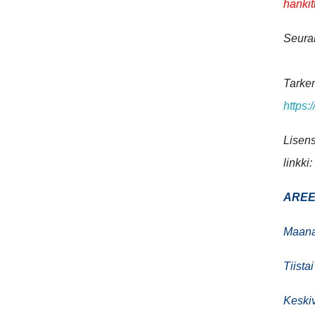
hankit
Seura
Tarkem
https:
Lisens
linkki
AREE
Maanan
Tiista
Keskiv