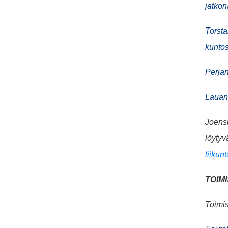
jatkon
Torsta
kuntos
Perjan
Lauant
Joensu
löytyv
liikun
TOIM
Toimis