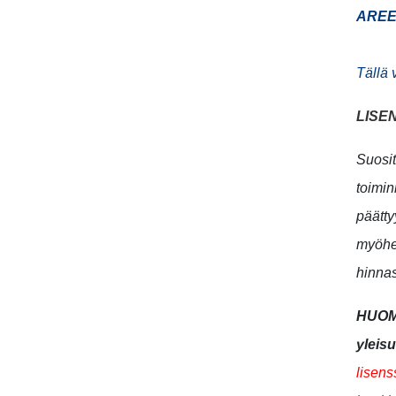
AREE
Tällä 
LISE
Suosit
toimi
päätty
myöhem
hinnas
HUOM!
yleisu
lisens