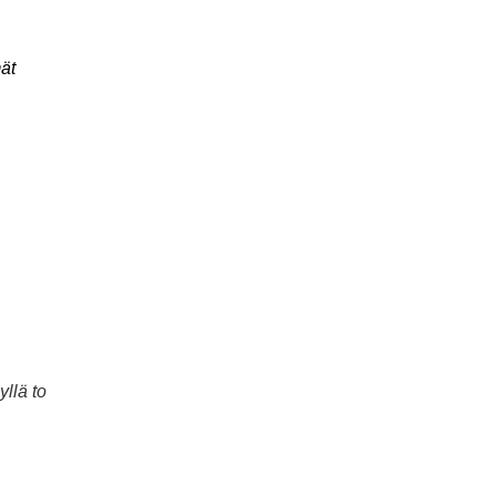
ät
llä to