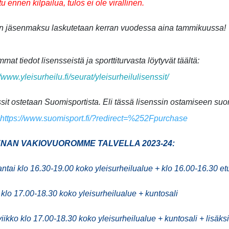
tu ennen kilpailua, tulos ei ole virallinen.
n jäsenmaksu laskutetaan kerran vuodessa aina tammikuussa!
mat tiedot lisensseistä ja sporttiturvasta löytyvät täältä:
//www.yleisurheilu.fi/seurat/yleisurheilulisenssit/
sit ostetaan Suomisportista. Eli tässä lisenssin ostamiseen suo
:
https://www.suomisport.fi/?redirect=%252Fpurchase
NAN VAKIOVUOROMME TALVELLA 2023-24:
tai klo 16.30-19.00 koko yleisurheilualue + klo 16.00-16.30 e
i klo 17.00-18.30 koko yleisurheilualue + kuntosali
iikko klo 17.00-18.30 koko yleisurheilualue + kuntosali + lisäks