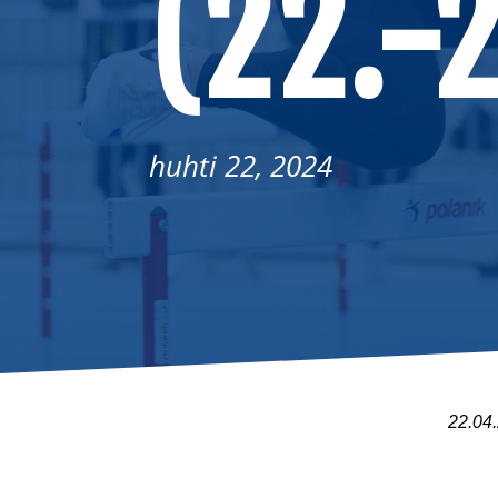
(22.-
huhti 22, 2024
22
.04