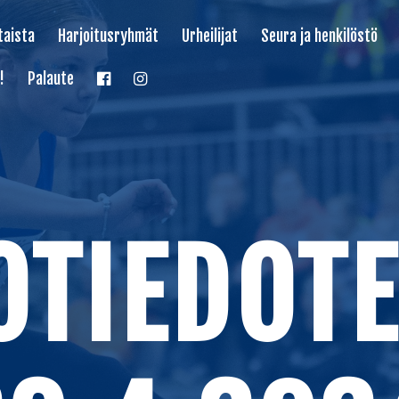
taista
Harjoitusryhmät
Urheilijat
Seura ja henkilöstö
!
Palaute
OTIEDOTE