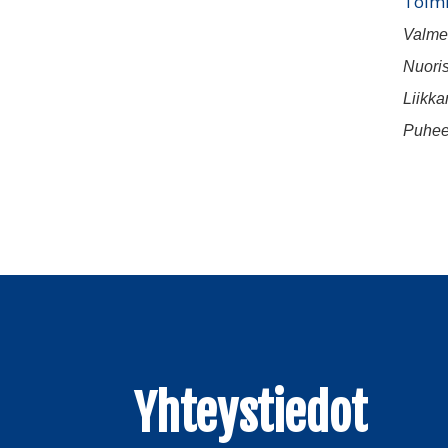
Toimi
Valme
Nuori
Liikk
Puhee
Yhteystiedot