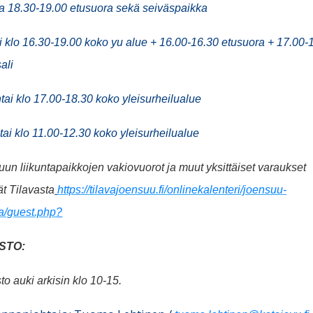
a 18.30-19.00 etusuora sekä seiväspaikka
i klo 16.30-19.00 koko yu alue + 16.00-16.30 etusuora + 17.00-
ali
tai klo 17.00-18.30 koko yleisurheilualue
ai klo 11.00-12.30 koko yleisurheilualue
un liikuntapaikkojen vakiovuorot ja muut yksittäiset varaukset
ät Tilavasta
https://tilavajoensuu.fi/onlinekalenteri/joensuu-
ta/guest.php
?
ISTO:
to auki arkisin klo 10-15.