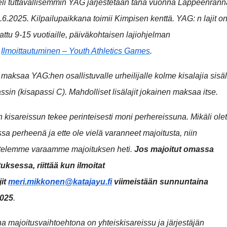
eli tuttavallisemmin YAG järjestetään tänä vuonna Lappeenran
.6.2025. Kilpailupaikkana toimii Kimpisen kenttä. YAG: n lajit o
ttu 9-15 vuotiaille, päiväkohtaisen lajiohjelman
t
Ilmoittautuminen – Youth Athletics Games
.
maksaa YAG:hen osallistuvalle urheilijalle kolme kisalajia sisä
ssin (kisapassi C). Mahdolliset lisälajit jokainen maksaa itse.
kisareissun tekee perinteisesti moni perhereissuna. Mikäli olet
a perheenä ja ette ole vielä varanneet majoitusta, niin
ttelemme varaamme majoituksen heti.
Jos majoitut omassa
uksessa, riittää kun ilmoitat
jit
meri.mikkonen@katajayu.fi
viimeistään sunnuntaina
2025
.
a majoitusvaihtoehtona on yhteiskisareissu ja järjestäjän