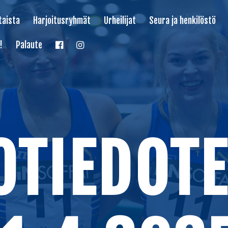
taista
Harjoitusryhmät
Urheilijat
Seura ja henkilöstö
!
Palaute
OTIEDOTE