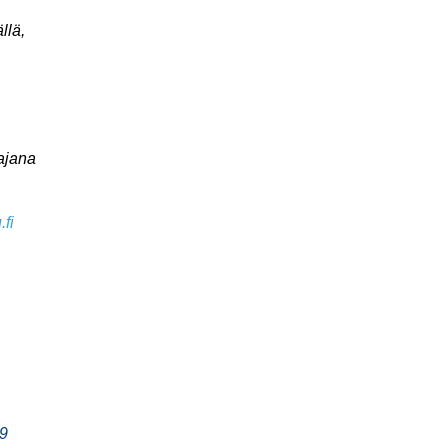
llä,
ajana
fi
19