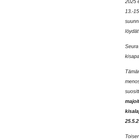
2025 
13.-15
suunna
löydä
Seura 
kisapa
Tämän 
menoss
suosi
majoit
kisala
25.5.
Toisen