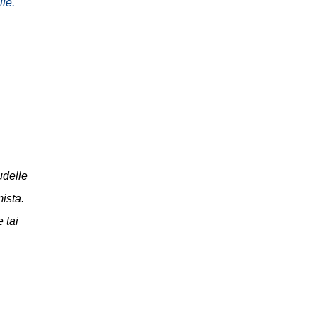
le.
udelle
ista.
 tai
i