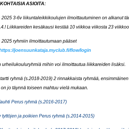
KOHTAISIA ASIOITA:
2025 3-6v liikuntaleikkikoulujen ilmoittautuminen
on alkanut
tä
4.! Liikkareiden kesäkausi kestää 10 viikkoa viikosta 23 viikko
 2025 ryhmiin i
lmoittautumaan pääset
https://joensuunkataja.myclub.fi/flow/login
 urheilukouluryhmiä mihin voi ilmoittautua liikk
areiden lisäksi.
tartti ryhmä (s.2018-2019) 2 rinnakkaista ryhmää, ensimmäinen
 on jo täynnä toiseen mahtuu vielä mukaan.
Vauhti Perus ryhmä (s.2016-2017)
 tyttöjen ja poikien Perus ryhmä (s.2014-2015)