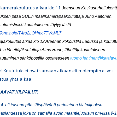
kamerakoulutus alkaa klo 11
Joensuun Keskusurheilukentä
tuksen pitää SUL:n maalikamerapääkouluttaja Juho Aaltonen.
tautumislinkki koulutukseen löytyy tästä
://forms.gle/T4rq2LQHmc7TVcML7
äjäkoulutus alkaa klo 12 Areenan kokoustila Ladussa ja koulutt
:n lähettäjäkouluttaja
Aimo Hono, lähettäjäkoulutukseen
ttautuminen
sähköpostilla
osoitteeseen
tuomo.lehtinen@katajayu.
 Koulutukset ovat samaan aikaan eli molempiin ei voi
istua yhtä aikaa.
AAVAT KILPAILUT:
4. eli toisena pääsiäispäivänä perinteinen Malmijuoksu
slahdessa joka on samalla avoin maantiejuoksun pm-kisa 9-