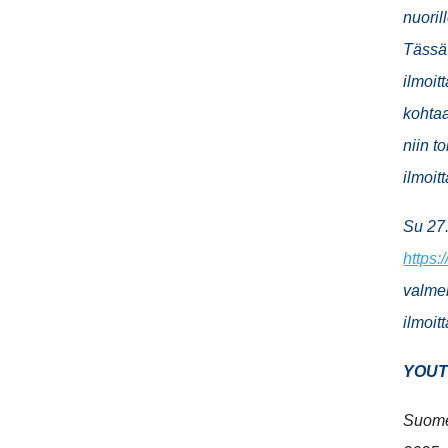
nuoril
Tässä 
ilmoit
kohta
niin t
ilmoit
Su 27.
https:
valmen
ilmoit
YOUT
Suomen