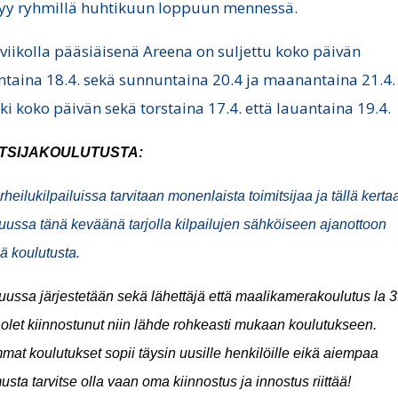
yy ryhmillä huhtikuun loppuun mennessä.
 viikolla pääsiäisenä Areena on suljettu koko päivän
ntaina 18.4. sekä sunnuntaina 20.4 ja maanantaina 21.4. 
ki koko päivän sekä torstaina 17.4. että lauantaina 19.4.
ITSIJAKOULUTUSTA:
rheilukilpailuissa tarvitaan monenlaista toimitsijaa ja tällä kerta
uussa tänä keväänä
tarjolla kilpailujen sähköiseen ajanottoon
vää koulutusta.
ussa järjestetään sekä lähettäjä että maalikamerakoulutus la 3
 olet kiinnostunut niin lähde rohkeasti mukaan koulutukseen.
at koulutukset sopii täysin uusille henkilöille eikä aiempaa
sta tarvitse olla vaan oma kiinnostus ja innostus riittää!