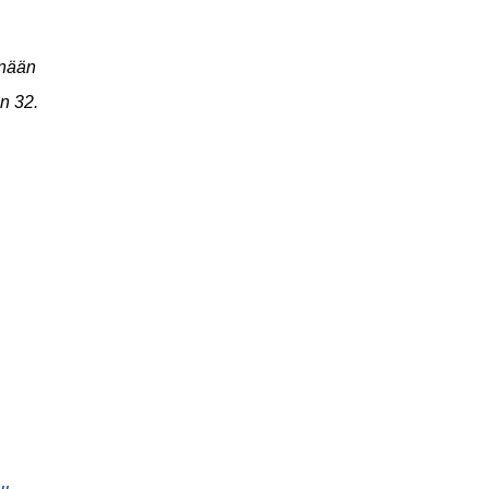
nään
on 32.