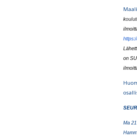
Maali
k
oulu
ilmoit
https
Lähett
on
SUL
ilmoi
Huom!
osall
SEUR
Ma 21.
Hamma