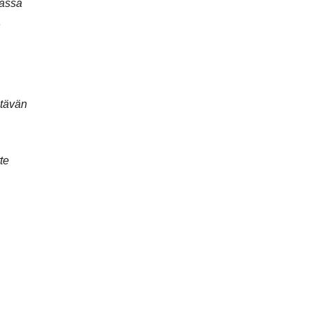
nassa
n
ltävän
te