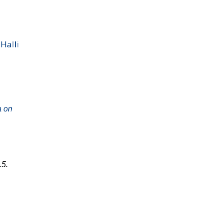
Halli
a on
.5.