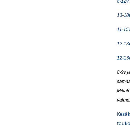
8-12v 
13-18
11-15
12-13v
12-13
8-9v j
samaan
Mikäli
valmen
Kesäk
touko