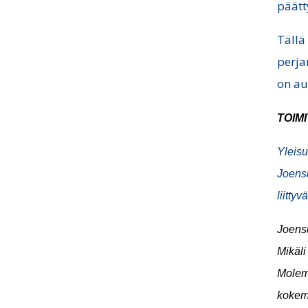
päätt
Tällä
perja
on au
TOIM
Yleisu
Joens
liitty
Joensu
Mikäli
Molemm
kokemu