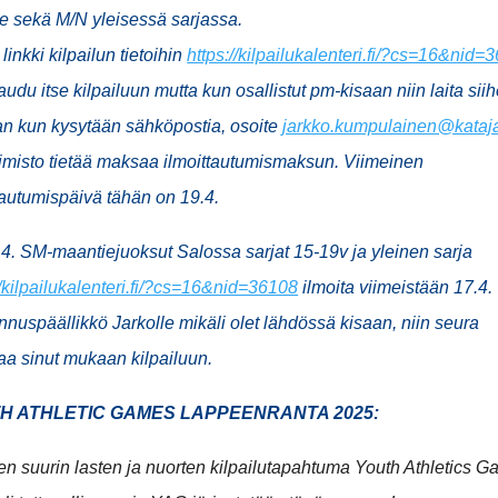
le sekä M/N yleisessä sarjassa.
linkki kilpailun tietoihin
https://kilpailukalenteri.fi/?cs=16&nid=
taudu itse kilpailuun mutta kun osallistut pm-kisaan niin laita sii
an kun kysytään sähköpostia, osoite
jarkko.kumpulainen@kataja
oimisto tietää maksaa ilmoittautumismaksun. Viimeinen
tautumispäivä tähän on 19.4.
4. SM-maantiejuoksut Salossa sarjat 15-19v ja yleinen sarja
//kilpailukalenteri.fi/?cs=16&nid=36108
ilmoita viimeistään 17.4.
nuspäällikkö Jarkolle mikäli olet lähdössä kisaan, niin seura
taa sinut mukaan kilpailuun.
H ATHLETIC GAMES LAPPEENRANTA 2025:
 suurin lasten ja nuorten kilpailutapahtuma Youth Athletics 