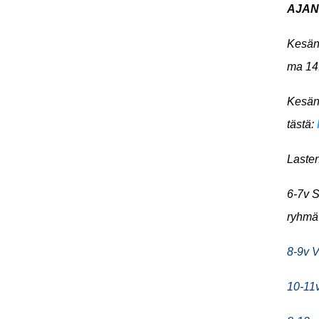
AJAN
Kesän 
ma 14.
Kesän
tästä:
Lasten
6-7v S
ryhmä
8-9v 
10-11v