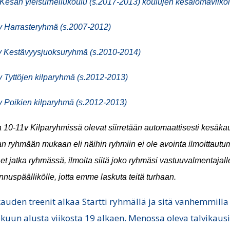
Kesän yleisurheilukoulu (s.2017-2013) koulujen kesälomaviikoil
v Harrasteryhmä (s.2007-2012)
v Kestävyysjuoksuryhmä (s.2010-2014)
 Tyttöjen kilparyhmä (s.2012-2013)
v Poikien kilparyhmä (s.2012-2013)
a 10-11v Kilparyhmissä olevat siirretään automaattisesti kesäka
 ryhmään mukaan eli näihin ryhmiin ei ole avointa ilmoittautum
 et jatka ryhmässä, ilmoita siitä joko ryhmäsi vastuuvalmentajalle
nuspäällikölle, jotta emme laskuta teitä turhaan.
auden treenit alkaa Startti ryhmällä ja sitä vanhemmilla
kuun alusta viikosta 19 alkaen. Menossa oleva talvikaus