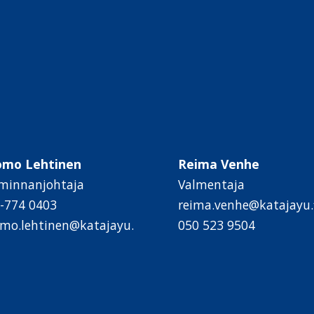
omo Lehtinen
Reima Venhe
minnanjohtaja
Valmentaja
-774 0403
reima.venhe@katajayu.f
mo.lehtinen@katajayu.
050 523 9504