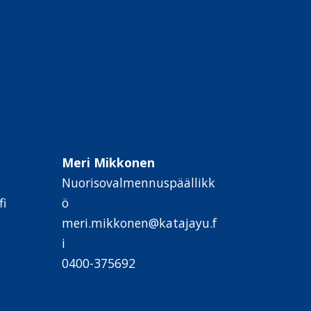
Meri Mikkonen
Nuorisovalmennuspäällikk
i
ö
meri.mikkonen@katajayu.f
i
0400-375692