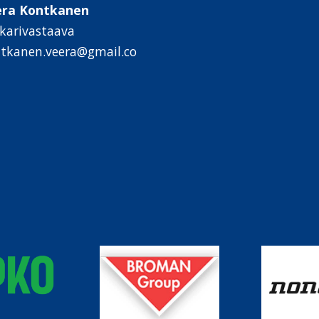
era Kontkanen
kkarivastaava
tkanen.veera@gmail.co