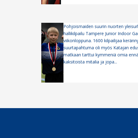
Pohjoismaiden suurin nuorten yleisurh
hallikilpailu Tampere Junior Indoor Ga
viikonloppuna. 1600 kilpailijaa keränn
suurtapahtuma oli myös Katajan edust
matkaan tarttui kymmeniä omia ennä
kaksitoista mitalia ja jopa...