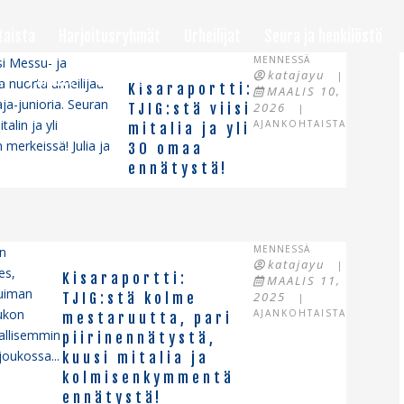
taista
Harjoitusryhmät
Urheilijat
Seura ja henkilöstö
MENNESSÄ
i Messu- ja
katajayu
!
Palaute
|
 nuorta urheilijaa
Kisaraportti:
MAALIS 10,
a-junioria. Seuran
2026
TJIG:stä viisi
|
alin ja yli
AJANKOHTAISTA
mitalia ja yli
rkeissä! Julia ja
30 omaa
ennätystä!
MENNESSÄ
in
katajayu
|
es,
Kisaraportti:
MAALIS 11,
huiman
2025
TJIG:stä kolme
|
ukon
AJANKOHTAISTA
mestaruutta, pari
vallisemmin
piirinennätystä,
 joukossa...
kuusi mitalia ja
kolmisenkymmentä
ennätystä!