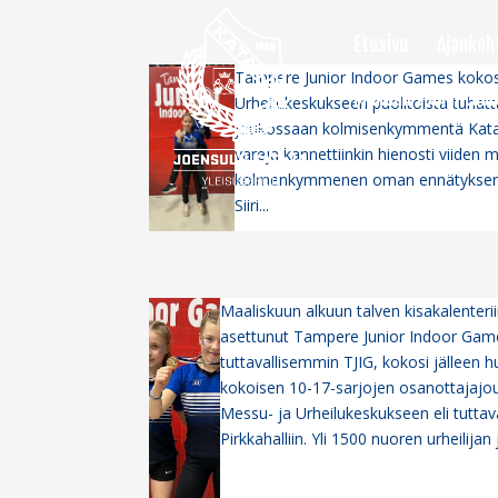
Etusivu
Ajankoh
Tampere Junior Indoor Games kokos
Mukaan toimintaan
Urheilukeskukseen puolitoista tuhatta
joukossaan kolmisenkymmentä Kataj
värejä kannettiinkin hienosti viiden mit
kolmenkymmenen oman ennätyksen me
Siiri...
Maaliskuun alkuun talven kisakalenteri
asettunut Tampere Junior Indoor Gam
tuttavallisemmin TJIG, kokosi jälleen 
kokoisen 10-17-sarjojen osanottajajo
Messu- ja Urheilukeskukseen eli tutta
Pirkkahalliin. Yli 1500 nuoren urheilijan