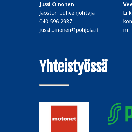
Jussi Oinonen
Ve
Jaoston puheenjohtaja
Lii
040-596 2987
kon
jussi.oinonen@pohjola.fi
m
Yhteistyössä