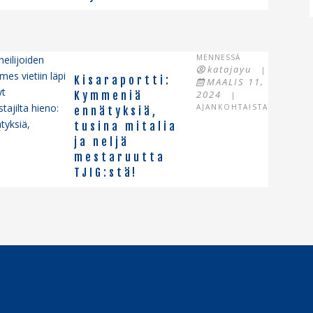
MENNESSÄ
eilijoiden
katajayu
|
mes vietiin läpi
Kisaraportti:
MAALIS 11,
yt
2024
Kymmeniä
|
ajilta hieno:
AJANKOHTAISTA
ennätyksiä,
tyksiä,
tusina mitalia
ja neljä
mestaruutta
TJIG:stä!