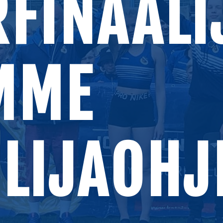
RFINAALI
MME
LIJAOHJ