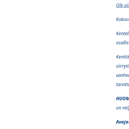
Ole si
Kokoon
Kentäl
osalli
Kenttä
siirry
vanhem
tarvit
HUO
on nel
Avaja