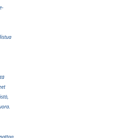
e-
listua
tä
eet
istö,
uora.
nnattaa