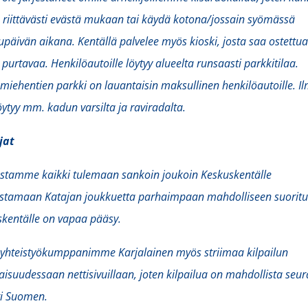
 riittävästi evästä mukaan tai käydä kotona/jossain syömässä
lupäivän aikana. Kentällä palvelee myös kioski, josta saa ostettu
 purtavaa. Henkilöautoille löytyy alueelta runsaasti parkkitilaa.
miehentien parkki on lauantaisin maksullinen henkilöautoille. Il
löytyy mm. kadun varsilta ja raviradalta.
jat
stamme kaikki tulemaan sankoin joukoin Keskuskentälle
stamaan Katajan joukkuetta parhaimpaan mahdolliseen suoritu
kentälle on vapaa pääsy.
 yhteistyökumppanimme Karjalainen myös striimaa kilpailun
isuudessaan nettisivuillaan, joten kilpailua on mahdollista seur
i Suomen.