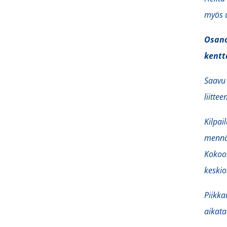
myös u
Osano
kentt
Saavu 
liittee
Kilpai
mennää
Kokoon
keskio
Piikka
aikata