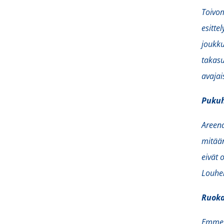
Toivom
esitte
joukku
takasu
avajai
Pukuh
Areena
mitään
eivät 
Louhel
Ruoka
Emme o