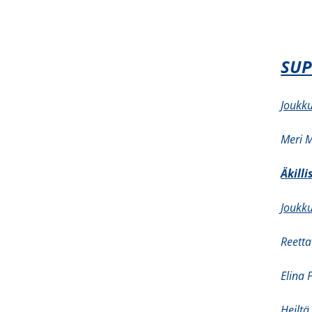
SUP
Joukku
Meri 
Äkill
Joukku
Reett
Elina 
Heiltä