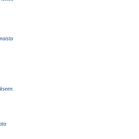
a
maista
kseen.
ata