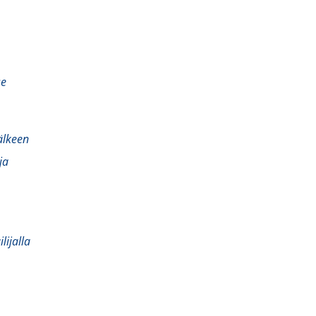
se
jälkeen
ja
lijalla