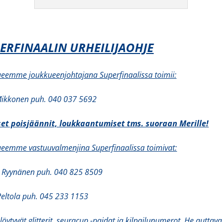
ERFINAALIN URHEILIJAOHJE
eemme joukkueenjohtajana Superfinaalissa toimii:
Mikkonen puh. 040 037 5692
iset poisjäännit, loukkaantumiset tms. suoraan Merille!
eemme vastuuvalmenjina Superfinaalissa toimivat:
a Ryynänen puh. 040 825 8509
Peltola puh. 045 233 1153
 löytyvät glitterit, seuracup -paidat ja kilpailunumerot. He auttava