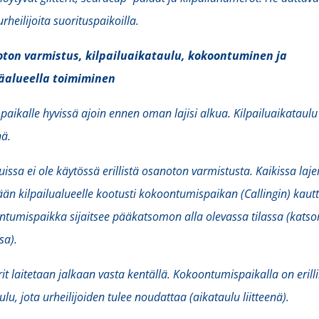
rheilijoita suorituspaikoilla.
ton varmistus, kilpailuaikataulu, kokoontuminen ja
äalueella toimiminen
paikalle hyvissä ajoin ennen oman lajisi alkua. Kilpailuaikataulu
nä.
luissa ei ole käytössä erillistä osanoton varmistusta. Kaikissa laje
n kilpailualueelle kootusti kokoontumispaikan (Callingin) kautt
tumispaikka sijaitsee pääkatsomon alla olevassa tilassa (kats
sa).
rit laitetaan jalkaan vasta kentällä. Kokoontumispaikalla on erill
ulu, jota urheilijoiden tulee noudattaa (aikataulu liitteenä).