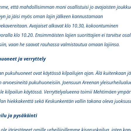
me, että mahdollisimman moni osallistuisi jo avajaisten joukku
lyyn ja jäisi myös oman lajin jälkeen kannustamaan
ekavereitaan. Avajaiset alkavat klo 10.30, kokoontuminen
oralla klo 10.20. Ensimmäisten lajien suorittajien ei tarvitse osal
siin, vaan he saavat rauhassa valmistautua omaan lajiinsa.
uoneet ja verryttely
n pukuhuoneet ovat käytössä kilpailujen ajan. Älä kuitenkaan jä
 arvoesineitä pukuhuoneisiin. Joensuun Areenan yleisurheilualu
ole kilpailun käytössä. Verryttelyalueena toimii Mehtimäen ympär
an hiekkakenttä sekä Keskunkentän vallin takana oleva juoksus
ilu ja pysäköinti
le järjestäneet omille urheilijoillemme kisaruokailua, joten ka