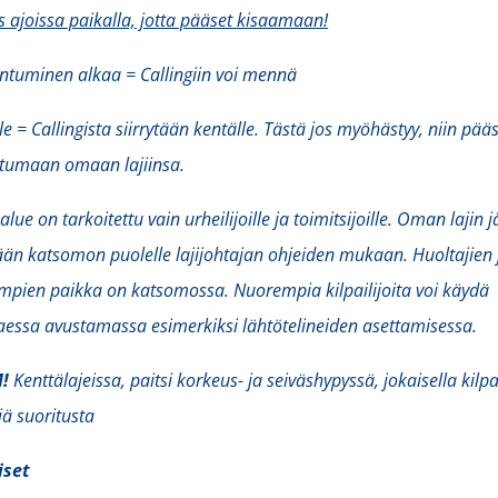
is ajoissa paikalla, jotta pääset kisaamaan!
tuminen alkaa = Callingiin voi mennä
le = Callingista siirrytään kentälle. Tästä jos myöhästyy, niin pää
stumaan omaan lajiinsa.
alue on tarkoitettu vain urheilijoille ja toimitsijoille. Oman lajin 
tään katsomon puolelle lajijohtajan ohjeiden mukaan. Huoltajien 
pien paikka on katsomossa. Nuorempia kilpailijoita voi käydä
taessa avustamassa esimerkiksi lähtötelineiden asettamisessa.
M!
Kenttälajeissa, paitsi korkeus- ja seiväshypyssä, jokaisella kilpai
jä suoritusta
iset