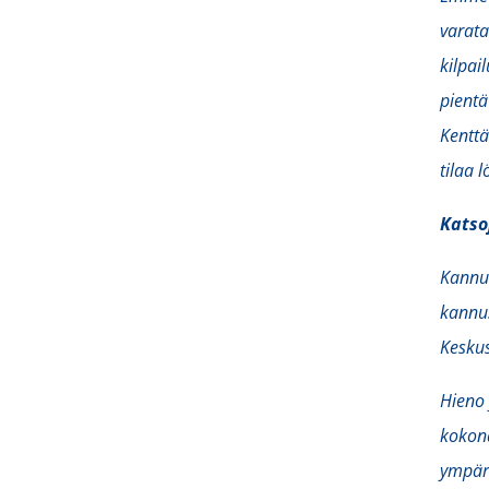
varata
kilpai
pientä
Kenttä
tilaa 
Katso
Kannu
kannu
Keskus
Hieno
kokona
ympär