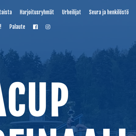
taista
Harjoitusryhmät
Urheilijat
Seura ja henkilöstö
!
Palaute
ACUP