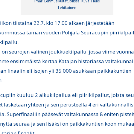
Ilmari Lehmus kultatuolissa. Kuva: Heidi
Lehikoinen
viikon tiistaina 22.7. klo 17.00 alkaen järjestetään
ummussa tämän vuoden Pohjala Seuracupin piirikilpai
kilpailu.
on seurojen välinen joukkuekilpailu, jossa viime vuonn
mme ensimmäistä kertaa Katajan historiassa valtakunnal
jan finaalin eli isojen yli 35 000 asukkaan paikkakuntien
n.
cupiin kuuluu 2 alkukilpailua eli piirikilpailut, joista se
et lasketaan yhteen ja sen perusteella 4 eri valtakunnallis
lia. Superfinaaliin pääsevät valtakunnassa 8 eniten pistei
nyttä seuraa ja sen lisäksi on paikkakuntien koon mukaa
-sarjan finaalit.