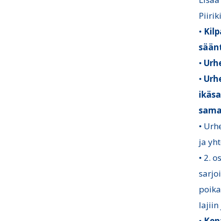
Piiri
•
Kilp
sään
•
Urhe
•
Urhe
ikäsa
samas
• Urh
ja yh
• 2. 
sarjoi
poika
lajiin
•
Kent