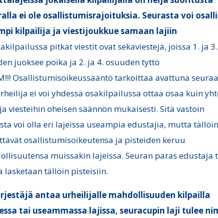
alla ei ole osallistumisrajoituksia. Seurasta voi osall
pi kilpailija ja viestijoukkue samaan lajiin
sakilpailussa pitkät viestit ovat sekaviestejä, joissa 1. ja 3.
en juoksee poika ja 2. ja 4. osuuden tyttö
!! Osallistumisoikeussääntö tarkoittaa avattuna seuraa
urheilija ei voi yhdessä osakilpailussa ottaa osaa kuin yh
n ja viesteihin oheisen säännön mukaisesti. Sitä vastoin
sta voi olla eri lajeissa useampia edustajia, mutta tällöi
tävät osallistumisoikeutensa ja pisteiden keruu
llisuutensa muissakin lajeissa. Seuran paras edustaja 
a lasketaan tällöin pisteisiin.
ärjestäjä antaa urheilijalle mahdollisuuden kilpailla
ssa tai useammassa lajissa, seuracupin laji tulee n