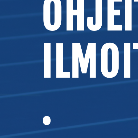
OHJEI
ILMO
.