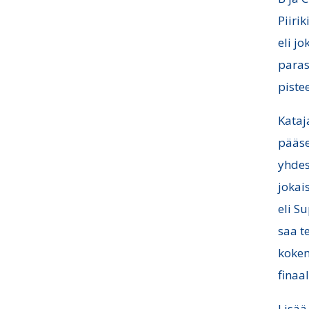
Piiri
eli j
paras
pistee
Kataja
pääse
yhdes
jokais
eli S
saa t
kokem
finaa
Lisää