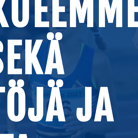
KUEEMME
 SEKÄ
ÖJÄ JA