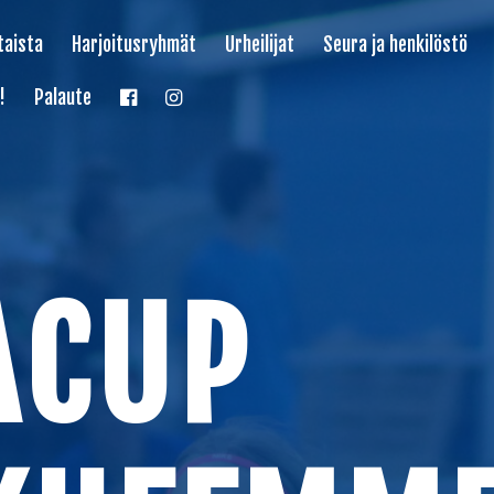
taista
Harjoitusryhmät
Urheilijat
Seura ja henkilöstö
!
Palaute
ACUP