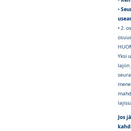
•
Seur
useam
• 2. o
osuud
HUOM!
Yksi 
lajii
seura
menet
mahdo
lajiss
Jos j
kahde