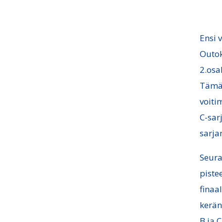
Ensi 
Outok
2.osa
Tämä 
voiti
C-sar
sarja
Seura
piste
finaa
kerän
B ja C