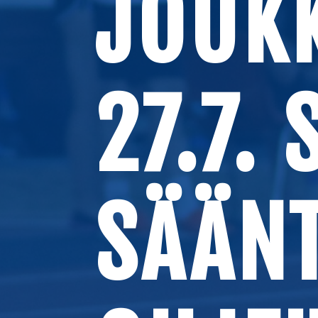
JOUK
27.7.
SÄÄNT