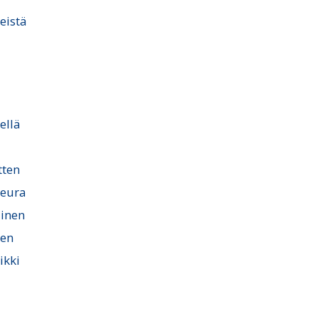
teistä
ellä
tten
 seura
ainen
nen
ikki