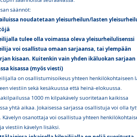
kisan säännöt:
ailuissa noudatetaan yleisurheilun/lasten yleisurhei
töjä
ilijalla tulee olla voimassa oleva yleisurheilulisenssi
ilija voi osallistua omaan sarjaansa, tai ylempään
rjan kisaan. Kuitenkin vain yhden ikäluokan sarjaan
sa kisassa (myös viesti)
eilijalla on osallistumisoikeus yhteen henkilökohtaiseen l
teen viestiin sekä kesäkuussa että heinä-elokuussa.
osakilpailussa 1000 m kilpakävely suoritetaan kaikissa
ssa yhtä aikaa. Jokaisessa sarjassa osallistuja voi olla tyt
. Kävelyn osanottaja voi osallistua yhteen henkilökohtai
 ja viestiin kävelyn lisäksi.
tälajeissa jokaisella kilpailijalla on neljä suoritusta