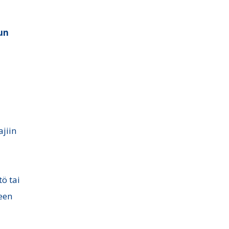
lun
ajiin
tö tai
seen