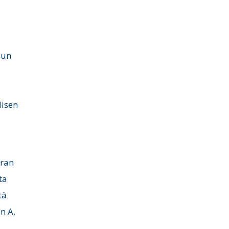
lun
a
lisen
uran
ta
tä
n A,