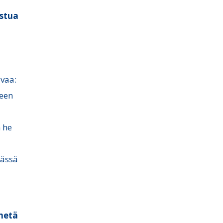
istua
vaa:
teen
n he
tässä
imetä