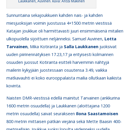
Laukkanen, Auvinen. kuva: Anssi Mäkinen
Sunnuntaina sekajoukkuein kahden nais- ja kahden
miesjuoksijan voimin juostussa 4×1500 metrin viestissä
Katajan joukkue oli harmittavasti juuri ensimmäisenä mitalien
ulkopuolella sijoittuen neljänneksi. Samuel Auvinen,
Lotta
Tarvainen
, Mika Kotiranta ja
Salla
Laukkanen
juoksivat
uuden piirinennätyksen 17.23,17 ja erityisesti kolmannen
osuuden juossut Kotiranta esitteli harvemmin nähtyjä
mailerin kykyjään juostessaan osuutensa 3.49, vaikka
matkavauhti ei koko eurooppalaista mailia ollutkaan kaikista
kovinta.
Naisten DMR-viestissä edellä mainitut Tarvainen (ankkurina
1600 metrin osuudella) ja Laukkanen (aloittajana 1200
metrin osuudella) saivat seurakseen
Ilona
Saastamoisen
800 metrin mittaisen pätkän viejänä sekä Mette Baasin 400-
metrisellään. Joukkue juoksi lopulta viidenneksi uudella