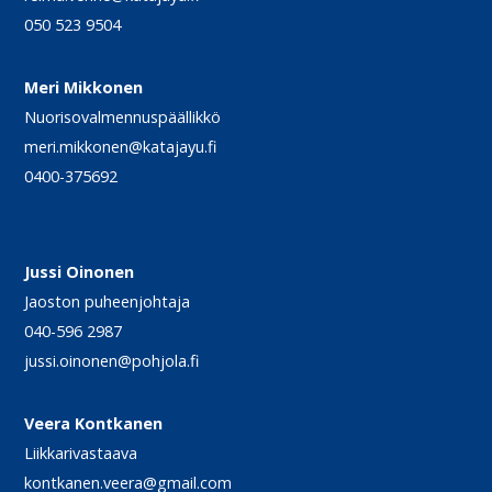
050 523 9504
Meri Mikkonen
Nuorisovalmennuspäällikkö
meri.mikkonen@katajayu.fi
0400-375692
Jussi Oinonen
Jaoston puheenjohtaja
040-596 2987
jussi.oinonen@pohjola.fi
Veera Kontkanen
Liikkarivastaava
kontkanen.veera@gmail.com