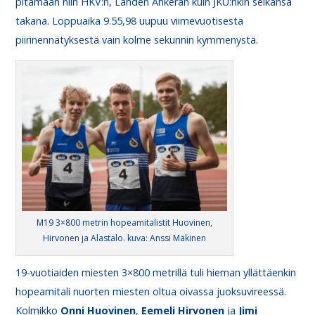
pitämään niin HKV:n, Lahden Ahkeran kuin JKU:nkin selkänsä
takana. Loppuaika 9.55,98 uupuu viimevuotisesta
piirinennätyksestä vain kolme sekunnin kymmenystä.
M19 3×800 metrin hopeamitalistit Huovinen,
Hirvonen ja Alastalo. kuva: Anssi Mäkinen
19-vuotiaiden miesten 3×800 metrillä tuli hieman yllättäenkin
hopeamitali nuorten miesten oltua oivassa juoksuvireessä.
Kolmikko
Onni
Huovinen
,
Eemeli
Hirvonen
ja
Jimi