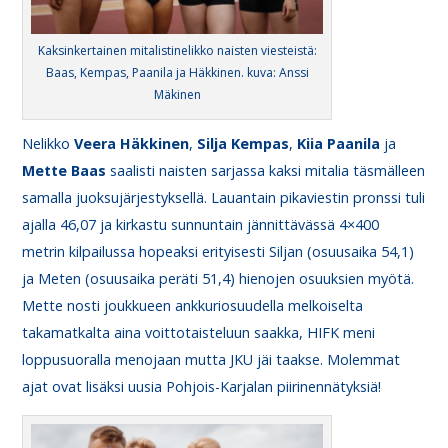
Kaksinkertainen mitalistinelikko naisten viesteistä:
Baas, Kempas, Paanila ja Häkkinen. kuva: Anssi
Mäkinen
Nelikko
Veera
Häkkinen
,
Silja
Kempas
,
Kiia
Paanila
ja
Mette
Baas
saalisti naisten sarjassa kaksi mitalia täsmälleen
samalla juoksujärjestyksellä. Lauantain pikaviestin pronssi tuli
ajalla 46,07 ja kirkastu sunnuntain jännittävässä 4×400
metrin kilpailussa hopeaksi erityisesti Siljan (osuusaika 54,1)
ja Meten (osuusaika peräti 51,4) hienojen osuuksien myötä.
Mette nosti joukkueen ankkuriosuudella melkoiselta
takamatkalta aina voittotaisteluun saakka, HIFK meni
loppusuoralla menojaan mutta JKU jäi taakse. Molemmat
ajat ovat lisäksi uusia Pohjois-Karjalan piirinennätyksiä!