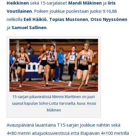
Heikkinen
sekä 15-sarjalaiset
Mandi
Mäkinen
ja
Iiris
Voutilainen
. Poikien joukkue puolestaan juoksi 9.16,88
nelikolla
Eeli
Häikiö
,
Topias
Mustonen
,
Otso
Nyyssönen
ja
Samuel
Sallinen
.
15-sarjan pikaviestissä Mimmi Marttinen on juuri
saanut kapulan Sohvi-Lotta Varoselta. kuva: Anssi
Mäkinen
Avauspäivänä lauantaina T15-sarjan joukkue nähtiin sekä
4×80 metrin aitajuoksuviestissä että iltapäivän 4×100 metrillä