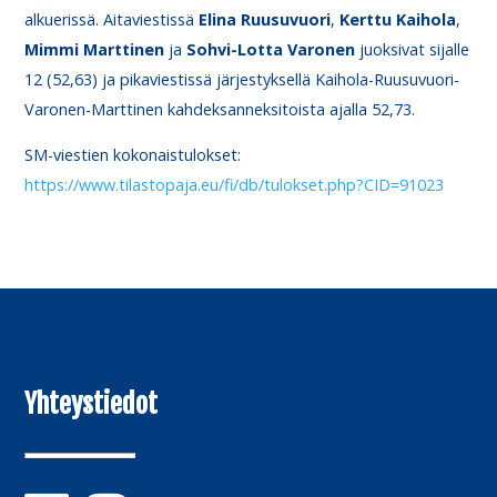
alkuerissä. Aitaviestissä
Elina
Ruusuvuori
,
Kerttu
Kaihola
,
Mimmi
Marttinen
ja
Sohvi-Lotta Varonen
juoksivat sijalle
12 (52,63) ja pikaviestissä järjestyksellä Kaihola-Ruusuvuori-
Varonen-Marttinen kahdeksanneksitoista ajalla 52,73.
SM-viestien kokonaistulokset:
https://www.tilastopaja.eu/fi/db/tulokset.php?CID=91023
Yhteystiedot