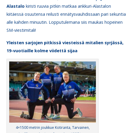
Alastalo
kiristi ruuvia pitkin matkaa ankkuri-Alastalon
kiitäessä osuutensa reilusti ennätysvauhdissaan pari sekuntia
alle kahden minuutin. Lopputulemana siis maukas hopeinen
SM-viestimitali!
Yleisten sarjojen pitkissä viesteissä mitalien syrjässä,
19-vuotiaille kolme viidettä sijaa
4×1500 metrin joukkue Kotiranta, Tarvainen,