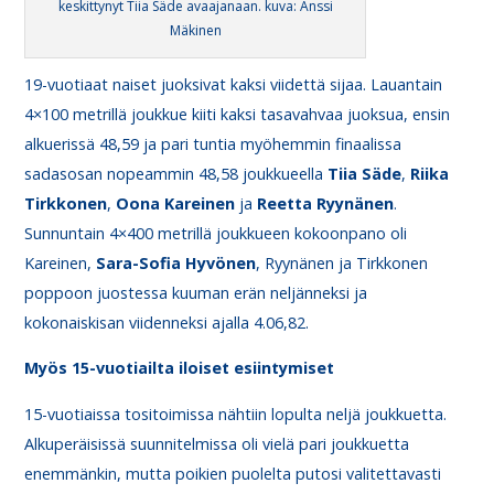
keskittynyt Tiia Säde avaajanaan. kuva: Anssi
Mäkinen
19-vuotiaat naiset juoksivat kaksi viidettä sijaa. Lauantain
4×100 metrillä joukkue kiiti kaksi tasavahvaa juoksua, ensin
alkuerissä 48,59 ja pari tuntia myöhemmin finaalissa
sadasosan nopeammin 48,58 joukkueella
Tiia
Säde
,
Riika
Tirkkonen
,
Oona
Kareinen
ja
Reetta
Ryynänen
.
Sunnuntain 4×400 metrillä joukkueen kokoonpano oli
Kareinen,
Sara-Sofia
Hyvönen
, Ryynänen ja Tirkkonen
poppoon juostessa kuuman erän neljänneksi ja
kokonaiskisan viidenneksi ajalla 4.06,82.
Myös 15-vuotiailta iloiset esiintymiset
15-vuotiaissa tositoimissa nähtiin lopulta neljä joukkuetta.
Alkuperäisissä suunnitelmissa oli vielä pari joukkuetta
enemmänkin, mutta poikien puolelta putosi valitettavasti