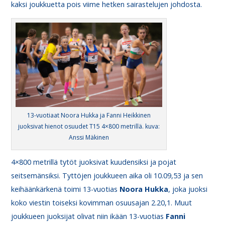
kaksi joukkuetta pois viime hetken sairastelujen johdosta.
13-vuotiaat Noora Hukka ja Fanni Heikkinen
juoksivat hienot osuudet T15 4×800 metrillä. kuva:
Anssi Mäkinen
4×800 metrillä tytöt juoksivat kuudensiksi ja pojat
seitsemänsiksi. Tyttöjen joukkueen aika oli 10.09,53 ja sen
keihäänkärkenä toimi 13-vuotias
Noora
Hukka
, joka juoksi
koko viestin toiseksi kovimman osuusajan 2.20,1. Muut
joukkueen juoksijat olivat niin ikään 13-vuotias
Fanni