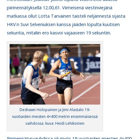
piirinennätyksellä 12.00,61. Viimeisenä viestinviejänä
matkassa ollut Lotta Tarvainen taisteli neljännestä sijasta
HKV:n Suvi Selveniuksen kanssa jääden lopulta kuutisen
sekuntia, mitaliin ero kasvoi vajaaseen 19 sekuntiin.
Deshawn Holopainen ja Jimi Alastalo 19-
vuotiaiden miesten 4×400 metrin ensimmäisessä
vaihdossa. kuva: Heidi Lehikoinen
Piirinennätysvauhdissa oli myös 19-vuotiaiden miesten 4×400