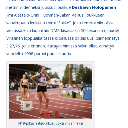
metrin viidenneksi juossut joukkue
Deshawn
Holopainen
-
Jimi Alastalo-Onni Huovinen-Sakari Vallius. Joukkueen
vahvimpana lenkkinä toimi ”Sakke”, joka tempoi niin tässä
viestissä kuin lauantain DMR-kisassakin 50 sekunnin osuudet!
Virallinen loppuaika tässä kilpailussa oli siis uusi piirinennätys
3.27,76, jolla entinen, Katajan nimissä sekin ollut, ennätys
vuodelta 1996 parani pari sekuntia.
N19-pikaviestijoukkue juoksi viidenneksi