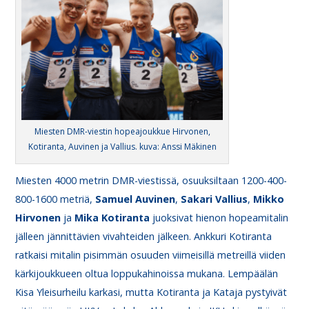
Miesten DMR-viestin hopeajoukkue Hirvonen,
Kotiranta, Auvinen ja Vallius. kuva: Anssi Mäkinen
Miesten 4000 metrin DMR-viestissä, osuuksiltaan 1200-400-
800-1600 metriä,
Samuel
Auvinen
,
Sakari
Vallius
,
Mikko
Hirvonen
ja
Mika
Kotiranta
juoksivat hienon hopeamitalin
jälleen jännittävien vivahteiden jälkeen. Ankkuri Kotiranta
ratkaisi mitalin pisimmän osuuden viimeisillä metreillä viiden
kärkijoukkueen oltua loppukahinoissa mukana. Lempäälän
Kisa Yleisurheilu karkasi, mutta Kotiranta ja Kataja pystyivät