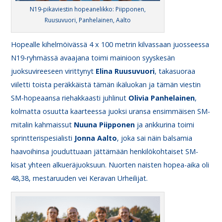
N19-pikaviestin hopeanelikko: Piipponen,
Ruusuvuori, Panhelainen, Aalto
Hopealle kihelmöivässä 4 x 100 metrin kilvassaan juosseessa
N19-ryhmässä avaajana toimi mainioon syyskesän
juoksuvireeseen virittynyt
Elina
Ruusuvuori
, takasuoraa
viiletti toista peräkkäistä tämän ikäluokan ja tämän viestin
SM-hopeaansa riehakkaasti juhlinut
Olivia
Panhelainen
,
kolmatta osuutta kaarteessa juoksi uransa ensimmäisen SM-
mitalin kahmaissut
Nuuna
Piipponen
ja ankkurina toimi
sprintterispesialisti
Jonna
Aalto
, joka sai näin balsamia
haavoihinsa jouduttuaan jättämään henkilökohtaiset SM-
kisat yhteen alkueräjuoksuun. Nuorten naisten hopea-aika oli
48,38, mestaruuden vei Keravan Urheilijat.