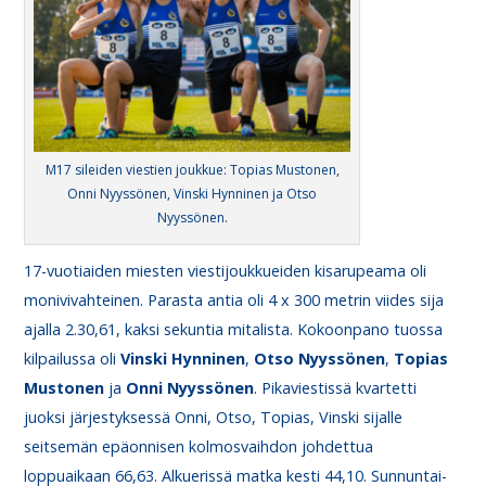
M17 sileiden viestien joukkue: Topias Mustonen,
Onni Nyyssönen, Vinski Hynninen ja Otso
Nyyssönen.
17-vuotiaiden miesten viestijoukkueiden kisarupeama oli
monivivahteinen. Parasta antia oli 4 x 300 metrin viides sija
ajalla 2.30,61, kaksi sekuntia mitalista. Kokoonpano tuossa
kilpailussa oli
Vinski
Hynninen
,
Otso
Nyyssönen
,
Topias
Mustonen
ja
Onni
Nyyssönen
. Pikaviestissä kvartetti
juoksi järjestyksessä Onni, Otso, Topias, Vinski sijalle
seitsemän epäonnisen kolmosvaihdon johdettua
loppuaikaan 66,63. Alkuerissä matka kesti 44,10. Sunnuntai-