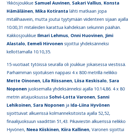
Ykkösjoukkue
Samuel
Auvinen
,
Sakari
Vallius
,
Konsta
Hämäläinen
,
Mika
Kotiranta
lähti matkaan jopa
mitalihaavein, mutta joutui tyytymään viidenteen sijaan ajalla
10.00,31 mitaleiden karattua kahdeksan sekunnin päähän.
Kakkosjoukkue
Ilmari
Lehmus
,
Onni
Huovinen
,
Jimi
Alastalo
,
Eemeli
Hirvonen
sijoittui yhdeksänneksi
kellottamalla 10.10,35.
15-vuotiaat tytöissä seuralla oli joukkue jokaisessa viestissä.
Parhaimman sijoituksen nappasi 4 x 800 metrillä nelikko
Mette
Oinonen
,
Lila
Riissanen
,
Liisa
Keskisalo
,
Sara
Noponen
juoksemalla yhdeksänneksi ajalla 10.14,86. 4 x 80
metrin aitajuoksussa
Sohvi-Lotta Varonen
,
Sanni
Lehikoinen
,
Sara
Noponen
ja
Ida-Liina Hyvönen
sijoittuivat alkuerissä kolmanneksitoista ajalla 52,52,
finaalijuoksuun vaadittiin 51,43. Pikaviestin alkuerissä nelikko
Hyvönen,
Neea
Kiiskinen
,
Kiira
Kallinen
, Varonen sijoittui