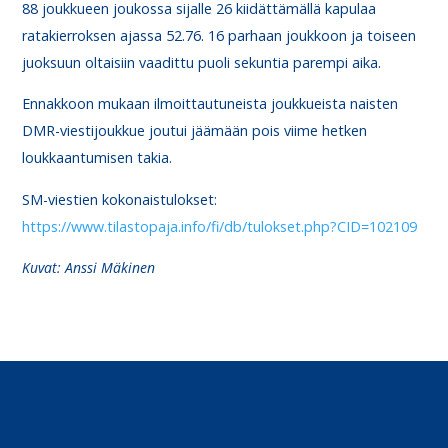
88 joukkueen joukossa sijalle 26 kiidättämällä kapulaa
ratakierroksen ajassa 52.76. 16 parhaan joukkoon ja toiseen
juoksuun oltaisiin vaadittu puoli sekuntia parempi aika.
Ennakkoon mukaan ilmoittautuneista joukkueista naisten
DMR-viestijoukkue joutui jäämään pois viime hetken
loukkaantumisen takia.
SM-viestien kokonaistulokset:
https://www.tilastopaja.info/fi/db/tulokset.php?CID=102109
Kuvat: Anssi Mäkinen