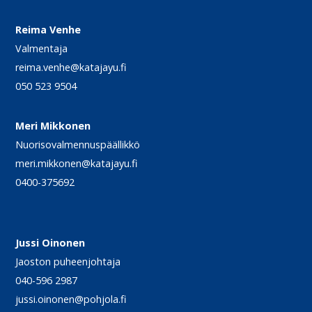
Reima Venhe
Valmentaja
reima.venhe@katajayu.fi
050 523 9504
Meri Mikkonen
Nuorisovalmennuspäällikkö
meri.mikkonen@katajayu.fi
0400-375692
Jussi Oinonen
Jaoston puheenjohtaja
040-596 2987
jussi.oinonen@pohjola.fi