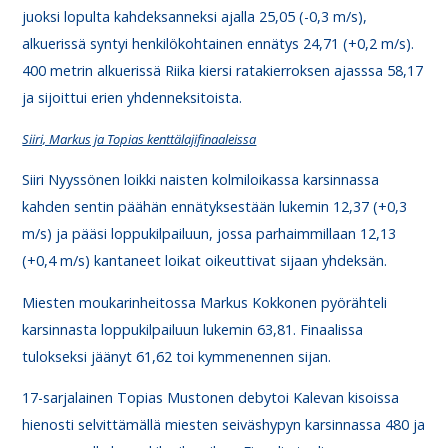
juoksi lopulta kahdeksanneksi ajalla 25,05 (-0,3 m/s),
alkuerissä syntyi henkilökohtainen ennätys 24,71 (+0,2 m/s).
400 metrin alkuerissä Riika kiersi ratakierroksen ajasssa 58,17
ja sijoittui erien yhdenneksitoista.
Siiri, Markus ja Topias kenttälajifinaaleissa
Siiri Nyyssönen loikki naisten kolmiloikassa karsinnassa
kahden sentin päähän ennätyksestään lukemin 12,37 (+0,3
m/s) ja pääsi loppukilpailuun, jossa parhaimmillaan 12,13
(+0,4 m/s) kantaneet loikat oikeuttivat sijaan yhdeksän.
Miesten moukarinheitossa Markus Kokkonen pyörähteli
karsinnasta loppukilpailuun lukemin 63,81. Finaalissa
tulokseksi jäänyt 61,62 toi kymmenennen sijan.
17-sarjalainen Topias Mustonen debytoi Kalevan kisoissa
hienosti selvittämällä miesten seiväshypyn karsinnassa 480 ja