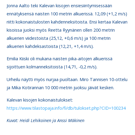
Jonna Aalto teki Kalevan kisojen ensiesiintymisessään
ennätyksensä naisten 100 metrin alkuerissä. 12,09 (+1,2 m/s)
riitti kokonaistulosten kahdenneksitoista. Ensi kertaa Kalevan
kisoissa juoksi myös Reetta Ryynänen ollen 200 metrin
alkuerien viidestoista (25,12, +0,6 m/s) ja 100 metrin
alkuerien kahdeksastoista (12,21, +1,4 m/s).
Emilia Kiiski oli mukana naisten pika-aitojen alkuerissä
sijoittuen kolmanneksitoista (14,71, -0,2 m/s).
Urheilu näytti myös nurjaa puoltaan. Miro Tannisen 10-ottelu
ja Mika Kotirannan 10 000 metrin juoksu jäivät kesken.
Kalevan kisojen kokonaistulokset:
https://www.tilastopaja.info/fi/db/tulokset.php?CID=100234
Kuvat: Heidi Lehikoinen ja Anssi Mäkinen