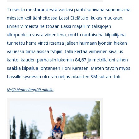
Toisesta mestaruudesta vastasi päätöspäivänä sunnuntaina
miesten keihäänheitossa Lassi Etelätalo, kukas muukaan.
Ennen viimeistä heittoaan Lassi majaili mitalisijojen
ulkopuolella vasta viidentenä, mutta rautaisena kilpailijana
tunnettu herra viritti itsensä jälleen huimaan lyöntiin hiekan
valuessa tiimalasissa tyhjiin: tällä kertaa viimeinen sivallus
kantoi kauden parhaisiin lukemiin 84,67 ja metrillä ohi siihen
saakka kilpailua johtaneen Toni Keräsen. Meten tavoin myös
Lassille kyseessä oli uran neljäs aikuisten SM-kultamitali.
Neljä himmeämpää mitalia