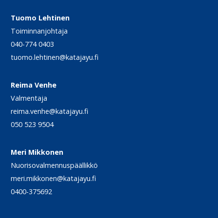
Tuomo Lehtinen
Toiminnanjohtaja
040-774 0403
tuomo.lehtinen@katajayu.fi
Reima Venhe
Valmentaja
reima.venhe@katajayu.fi
050 523 9504
Meri Mikkonen
Nuorisovalmennuspäällikkö
meri.mikkonen@katajayu.fi
0400-375692