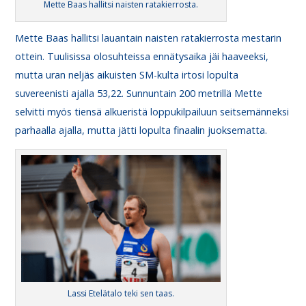
Mette Baas hallitsi naisten ratakierrosta.
Mette Baas hallitsi lauantain naisten ratakierrosta mestarin
ottein. Tuulisissa olosuhteissa ennätysaika jäi haaveeksi,
mutta uran neljäs aikuisten SM-kulta irtosi lopulta
suvereenisti ajalla 53,22. Sunnuntain 200 metrillä Mette
selvitti myös tiensä alkueristä loppukilpailuun seitsemänneksi
parhaalla ajalla, mutta jätti lopulta finaalin juoksematta.
Lassi Etelätalo teki sen taas.