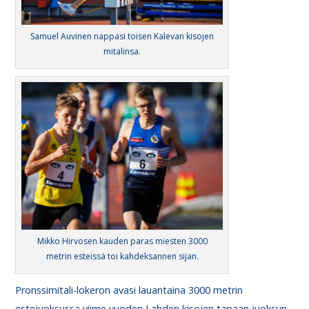
Samuel Auvinen nappasi toisen Kalevan kisojen
mitalinsa.
Mikko Hirvosen kauden paras miesten 3000
metrin esteissä toi kahdeksannen sijan.
Pronssimitali-lokeron avasi lauantaina 3000 metrin
estejuoksussa viime vuoden Lahden kisojen tapaan juoksun