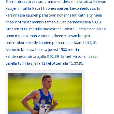
Ensimmäisestä vastasi uransa kahdeksannellatoista Kalevan
kisojen mitalilla Katri Hirvonen naisten kiekonheitossa. Jo
karsinnassa kauden parastaan kohennellut Katri äityi vielä
finaalin viimeiselläänkin tämän suven parhaaseensa 53,63.
Miesten 5000 metrillä puolestaan Konsta Hämäläinen palasi
parin mitalittoman vuoden jälkeen Kalevan kisojen
palkintokorokkeelle kauden parhaalla ajallaan 14.34,40.
Aiemmin kisoissa Konsta juoksi 1500 metrin
kahdenneksitoista ajalla 3.52,39. Eemeli Hirvonen säesti
viidellä tonnilla sijalla 12 kellottamalla 15.00,95.