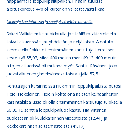
nappaamalla loppukilpailupaikan. Finaalin tuulissa
aloituskorkeus 470 oli kuitenkin valitettavasti liikaa.
Niukkoja karsiutumisia ja ennätyksiä kärjen taustalla
Sakari Valliuksen kisat aidatulla ja sileällä ratakierroksella
toivat alkuerissä sijat yhdeksän ja neljätoista. Aidatulla
kierroksella Sakke oli ensimmäinen karsiutuja kierroksen
kestettyä 55,07,
sileä 400 metriä meni 49,13. 400 metrin
aitojen alkuerissä oli mukana myös Santtu Räsänen, joka
juoksi alkuerien yhdeksänneksitoista ajalla 57,51.
Kenttälajien karsinnoissa niukimmin loppukilpailusta putosi
Heidi Nokelainen. Heidin kohtalona naisten keihäänheiton
karsintakilpailussa oli olla ensimmäinen karsiutuja tuloksella
50,39 19 senttiä loppukilpailupaikasta. Tiia Viitanen
puolestaan oli kuulakarsinnan viidestoista (12,41) ja
kiekkokarsinnan seitsemästoista (41,17).