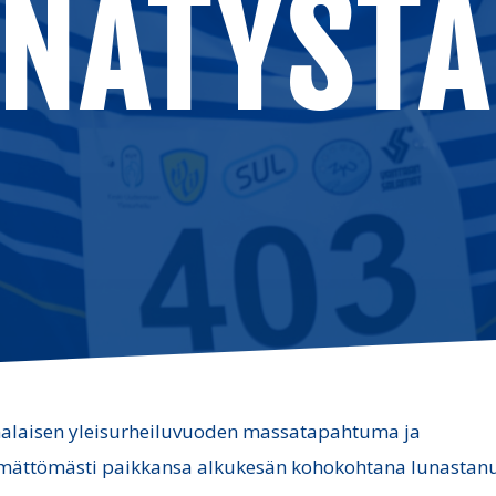
NÄTYSTÄ
laisen yleisurheiluvuoden massatapahtuma ja
mättömästi paikkansa alkukesän kohokohtana lunastan