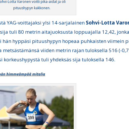
ohvi-Lotta Varonen voitti pika-aidat ja oli
pituushypyn kakkonen.
stä YAG-voittajaksi ylsi 14-sarjalainen
Sohvi-Lotta Varo
sija tuli 80 metrin aitajuoksusta loppuajalla 12,42, jonk
si hän hyppäsi pituushypyn hopeaa puhkaisten viimein p
a metsästämänsä viiden metrin rajan tuloksella 516 (-0,7
si korkeushypystä tuli yhdeksäs sija tuloksella 146.
män himmeämpää mitalia