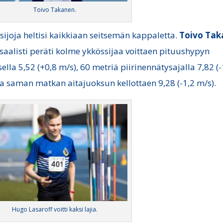
Toivo Takanen.
sijoja heltisi kaikkiaan seitsemän kappaletta.
Toivo
Tak
 saalisti peräti kolme ykkössijaa voittaen pituushypyn
sella 5,52 (+0,8 m/s), 60 metriä piirinennätysajalla 7,82 (-
ja saman matkan aitajuoksun kellottaen 9,28 (-1,2 m/s).
Hugo Lasaroff voitti kaksi lajia.