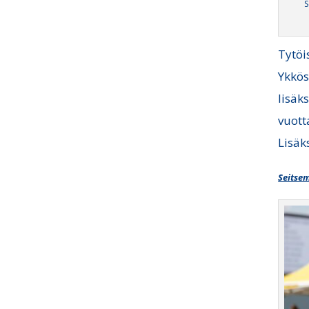
S
Tytöi
Ykkös
lisäk
vuott
Lisäk
Seitse