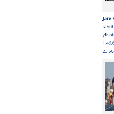
Jare
tähti
ylivo
1.46,
23,58