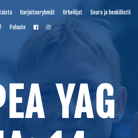
taista
Harjoitusryhmät
Urheilijat
Seura ja henkilöstö
!
Palaute
PEA YAG