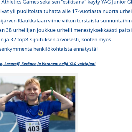
 Athletics Games sekä sen ”esikisana” käyty YAG Junior G
ivat yli puolitoista tuhatta alle 17-vuotiasta nuorta urhei
järven Klaukkalaan viime viikon torstaista sunnuntaihin
an 38 urheilijan joukkue urheili menestyksekkäästi paits
in ja 32 top8-sijoituksen arvoisesti, kooten myös
senkymmentä henkilökohtaista ennätystä!
, Lasaroff, Keränen ja Varonen: neljä YAG-voittajaa!