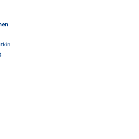
nen
.
a
itkin
).