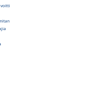
voitti
mitan
ajia
a