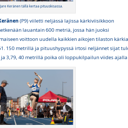
Jare Keränen tällä kertaa pituuskisassa.
Keränen
(P9) viiletti neljässä lajissa kärkiviisikkoon
hetkenään lauantain 600 metriä, jossa hän juoksi
imaiseen voittoon uudella kaikkien aikojen tilaston kärkia
61. 150 metrillä ja pituushypyssä irtosi neljännet sijat tu
 ja 3,79, 40 metrillä poika oli loppukilpailun viides ajalla