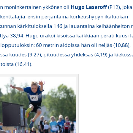
n moninkertainen ykkönen oli
Hugo
Lasaroff
(P12), joka 
 kenttälajia: ensin perjantaina korkeushypyn ikäluokan
kunnan kärkituloksella 146 ja lauantaina keihäänheiton 
ttyä 38,94. Hugo urakoi kisoissa kaikkiaan peräti kuusi l
 lopputuloksin: 60 metrin aidoissa hän oli neljäs (10,88),
ssa kuudes (9,27), pituudessa yhdeksäs (4,19) ja kiekoss
toista (16,41).