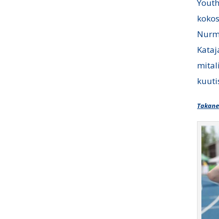
Youth
kokos
Nurmi
Kataj
mital
kuuti
Takanen