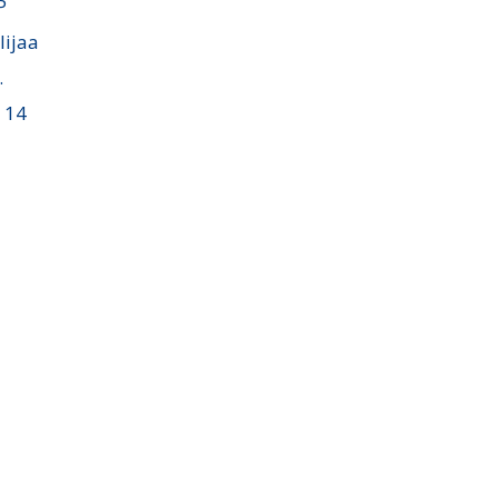
P
lijaa
.
i 14