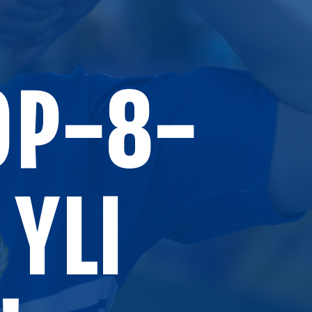
OP-8-
 YLI